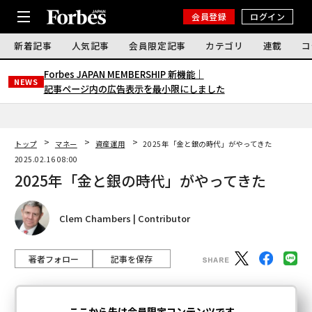
会員登録
ログイン
新着記事
人気記事
会員限定記事
カテゴリ
連載
コ
Forbes JAPAN MEMBERSHIP 新機能｜
NEWS
記事ページ内の広告表示を最小限にしました
トップ
マネー
資産運用
2025年「金と銀の時代」がやってきた
2025.02.16 08:00
2025年「金と銀の時代」がやってきた
Clem Chambers | Contributor
著者フォロー
記事を保存