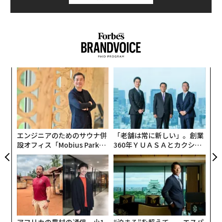
パシ
「
ラグ
─
ら
な
術
た
ア
エンジニアのためのサウナ併
「老舗は常に新しい」。創業
設オフィス「Mobius Park」
360年ＹＵＡＳＡとカクシン
がオープン──タマディック
CEO田尻望が語る、AIを超え
が健康経営を徹底する理由
る人の価値