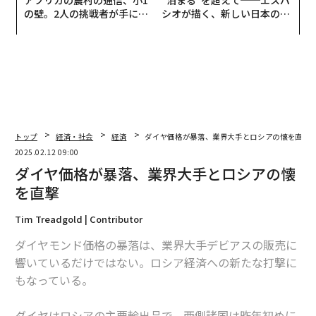
アフリカの農村の通信、小1
“泊まる”を超えて──エスパ
の壁。2人の挑戦者が手にし
シオが描く、新しい日本のラ
た「次なる武器」
グジュアリー（前編）
トップ
経済・社会
経済
ダイヤ価格が暴落、業界大手とロシアの懐を直撃
2025.02.12 09:00
ダイヤ価格が暴落、業界大手とロシアの懐
を直撃
Tim Treadgold | Contributor
ダイヤモンド価格の暴落は、業界大手デビアスの販売に
響いているだけではない。ロシア経済への新たな打撃に
もなっている。
ダイヤはロシアの主要輸出品で、西側諸国は昨年初めに