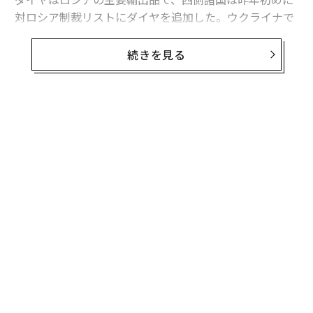
対ロシア制裁リストにダイヤを追加した。ウクライナで
の戦争が長引く中、ロシア産の人工ダイヤや第三国で加
工されたものも制裁対象に含めるなど、制裁は徐々に強
続きを見る
化された。
だがロシアのダイヤ産業と同国最大手のアルロサにとっ
ての真の打撃は、業界で広く見られるものと同じだ。つ
まり、過去5年間で人工ダイヤの価格が75%近く下が
り、天然ダイヤ価格の下落幅の8%をはるかに上回ってい
るという実態だ。
無料のメールマガジンに登録