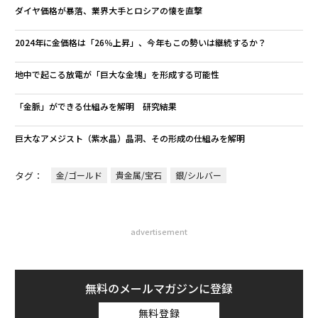
ダイヤ価格が暴落、業界大手とロシアの懐を直撃
2024年に金価格は「26％上昇」、今年もこの勢いは継続するか？
地中で起こる放電が「巨大な金塊」を形成する可能性
「金脈」ができる仕組みを解明 研究結果
巨大なアメジスト（紫水晶）晶洞、その形成の仕組みを解明
タグ：
金/ゴールド
貴金属/宝石
銀/シルバー
advertisement
無料のメールマガジンに登録
無料登録