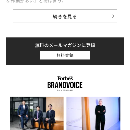
な作業が多い」と彼は言う。
そこで彼は無駄を省くためにアプリをローンチした。Sw
続きを見る
ipecastはモデルとフォトグラファー、デザイナー、スタ
イリスト、小売店などをマッチングするモバイルアプリ
だ。
無料のメールマガジンに登録
仕組みは単純だ。クライアントは画面上のルックブック
無料登録
（モデルのファッション写真を並べたカタログ）をスワ
イプし、撮影に使いたいモデルを見つけたら、直接本人
にメッセージを送って仕事を依頼。報酬はアプリ経由で
支払い、モデルは仕事終了と同時にそれを受け取る。
るか
ア
、く
の
た
〈7
ャ
ト