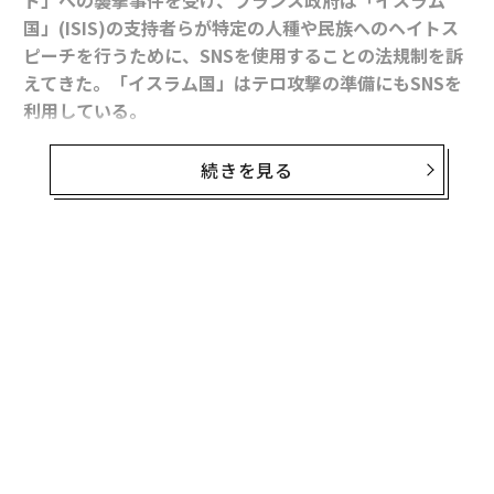
国」(ISIS)の支持者らが特定の人種や民族へのヘイトス
ピーチを行うために、SNSを使用することの法規制を訴
えてきた。
「イスラム国」
はテロ攻撃の準備にもSNSを
利用している。
続きを見る
同国のアルレム・デジール欧州問題担当相は、暴力を助
長するようなメッセージの拡散に利用された場合、フェ
イスブックやツイッターに責任を負わせる国際的な法的
枠組みの導入を提案している。
無料のメールマガジンに登録
無料登録
一方で、11月13日にパリで起きた同時テロ攻撃は、被害
者の家族や地元民らにとって、SNSがどれほど有効なコ
ミュニケーション手段になり得るかを浮き彫りにした。
るか
ア