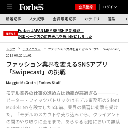
会員登録
ログイン
新着記事
人気記事
会員限定記事
カテゴリ
連載
コ
Forbes JAPAN MEMBERSHIP 新機能｜
NEWS
記事ページ内の広告表示を最小限にしました
トップ
テクノロジー
ファッション業界を変えるSNSアプリ「Swipecast」の
2015.08.20 11:01
ファッション業界を変えるSNSアプリ
「Swipecast」の挑戦
Maggie McGrath | Forbes Staff
モデル業界の仕事の進め方は効率が悪過ぎる————。
ピーター・フィッツパトリックはモデル事務所のSilent
Models NYを設立した5年前、業界の慣習に衝撃を受け
た。「モデルのスカウトや売り込みから、クライアント
の間のやり取りに至るまで、あらゆる段階において無駄