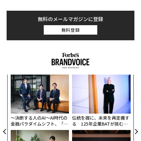
、く
の
た
〈7
ャ
ト
リア
〜決断する人のAI〜AI時代の
伝統を礎に、未来を再定義す
UM
金融パラダイムシフト、「超
る 125年企業BATが挑むス
個別化」の核心 【MUFG×ウ
モークレスな未来
ェルスナビ×PwC】
「コンディション」が成果を
革新は下山で生まれる──レ
左右する――「BAKUNE」のTEN
クサスが新型TZとESに込め
TIALが支える「挑戦者の明
た「DISCOVER」の哲学
日」