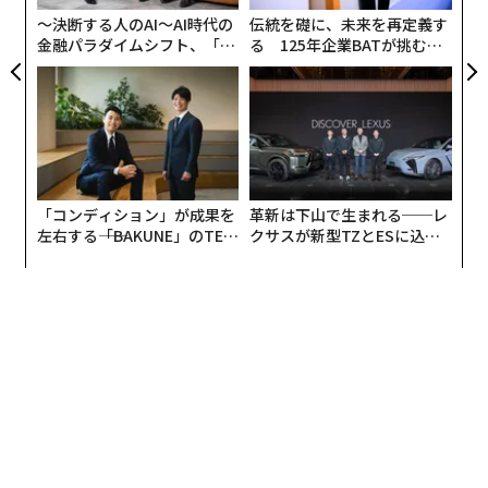
リア
〜決断する人のAI〜AI時代の
伝統を礎に、未来を再定義す
UM
金融パラダイムシフト、「超
る 125年企業BATが挑むス
個別化」の核心 【MUFG×ウ
モークレスな未来
ェルスナビ×PwC】
「コンディション」が成果を
革新は下山で生まれる──レ
左右する――「BAKUNE」のTEN
クサスが新型TZとESに込め
TIALが支える「挑戦者の明
た「DISCOVER」の哲学
日」