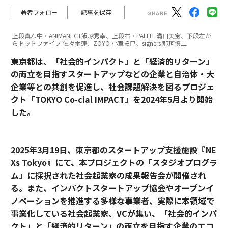
著者フォロー
記事を保存
上段真ん中・ANIMANECT飯塚秀幸、上段右・PALLIT 溝口美宝、下段左か
らドットファイブ 佐々木蓮、ZOYO 小室拓巳、signers 那珂慎二
東京都は、「社会的インパクト」と「経済的リターン」
の両立を目指すスタートアップなどの企業と自治体・大
企業等との共創を促進し、社会課題解決を図るプロジェ
クト「TOKYO Co-cial IMPACT」を2024年5月より開始
した。
2025年3月19日、東京都のスタートアップ支援施設『NE
Xs Tokyo』にて、本プロジェクトの「スタジオプログラ
ム」に採択された社会起業家の成果報告会が開催され
る。また、インパクトスタートアップ協会やオープンイ
ノベーションを推進する多様な事業者、実際に本領域で
事業化している社会起業家、VCが集い、「社会的インパ
クト」と「経済的リターン」の両立を目指す企業のエコ