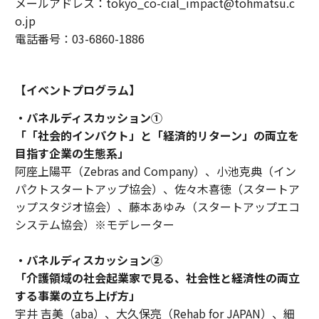
メールアドレス：tokyo_co-cial_impact@tohmatsu.c
o.jp
電話番号：03-6860-1886
【イベントプログラム】
・パネルディスカッション①
「「社会的インパクト」と「経済的リターン」の両立を
目指す企業の生態系」
阿座上陽平（Zebras and Company）、小池克典（イン
パクトスタートアップ協会）、佐々木喜徳（スタートア
ップスタジオ協会）、藤本あゆみ（スタートアップエコ
システム協会）※モデレーター
・パネルディスカッション②
「介護領域の社会起業家で見る、社会性と経済性の両立
する事業の立ち上げ方」
宇井 吉美（aba）、大久保亮（Rehab for JAPAN）、細