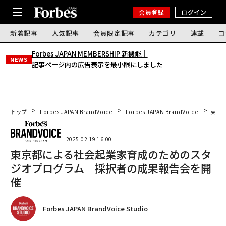
会員登録
ログイン
新着記事
人気記事
会員限定記事
カテゴリ
連載
コ
Forbes JAPAN MEMBERSHIP 新機能｜
NEWS
記事ページ内の広告表示を最小限にしました
トップ
Forbes JAPAN BrandVoice
Forbes JAPAN BrandVoice
東京
2025.02.19 16:00
東京都による社会起業家育成のためのスタ
ジオプログラム 採択者の成果報告会を開
催
Forbes JAPAN BrandVoice Studio