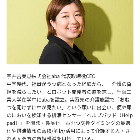
宇井吉美◎株式会社aba 代表取締役CEO
中学時代、祖母がうつ病となった経験から、「介護の負
担を減らしたい」とロボット開発者の道を志し、千葉工
業大学在学中にabaを設立。実習先の介護施設で「おむ
つを開けずに中が見たい」という願いに出会い、便や尿
のにおいを検知する排泄センサー「ヘルプパッド（Help
pad）」を開発・製品化。おむつ交換タイミングの最適
化や排泄情報の蓄積/解析/活用によって介護する人・さ
れる人双方の負担軽減を目指している。