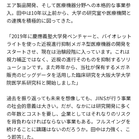
エア製品開発、そして医療機器分野への本格的な事業参
入。田中は10年以上前から、大学の研究室や医療機関と
の連携を積極的に図ってきた。
「2019年に慶應義塾大学発ベンチャーと、バイオレット
ライトを使った近視進行抑制メガネ型医療機器の開発を
スタートさせ、現在は治験段階に入っています。これは
視力補正ではなく、近視の進行そのものを抑制するソリ
ューションです。また昨年から、当社が保有するメガネ
販売のビッグデータを活用した臨床研究を大阪大学大学
院医学系研究科と開始しました」
過去を振り返っても未来を想像しても、JINSが行う事業
の社会的意義は大きい。だが、なかには研究開発に多く
の年数とコストを要し、企業としてはそれなりのリスク
を背負わなければならない事業もある。フルスイングを
続けることに躊躇はないのだろうか。田中は力強く、こ
う即答した。