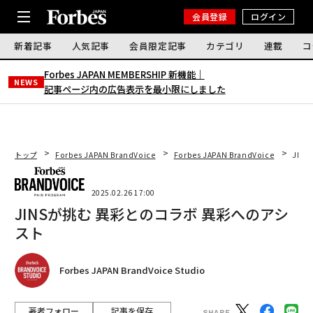
会員登録
ログイン
新着記事
人気記事
会員限定記事
カテゴリ
連載
コ
Forbes JAPAN MEMBERSHIP 新機能｜
NEWS
記事ページ内の広告表示を最小限にしました
トップ
Forbes JAPAN BrandVoice
Forbes JAPAN BrandVoice
JIN
2025.02.26 17:00
JINSが挑む 異彩とのコラボ 異彩へのアシ
スト
Forbes JAPAN BrandVoice Studio
著者フォロー
記事を保存