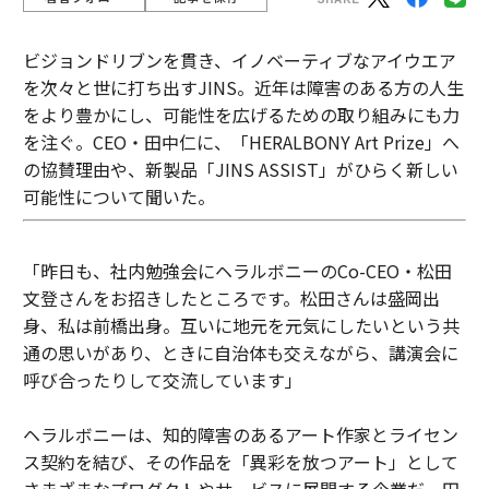
ビジョンドリブンを貫き、イノベーティブなアイウエア
を次々と世に打ち出すJINS。近年は障害のある方の人生
をより豊かにし、可能性を広げるための取り組みにも力
を注ぐ。CEO・田中仁に、「HERALBONY Art Prize」へ
の協賛理由や、新製品「JINS ASSIST」がひらく新しい
可能性について聞いた。
「昨日も、社内勉強会にヘラルボニーのCo-CEO・松田
文登さんをお招きしたところです。松田さんは盛岡出
身、私は前橋出身。互いに地元を元気にしたいという共
通の思いがあり、ときに自治体も交えながら、講演会に
呼び合ったりして交流しています」
ヘラルボニーは、知的障害のあるアート作家とライセン
ス契約を結び、その作品を「異彩を放つアート」として
さまざまなプロダクトやサービスに展開する企業だ。田