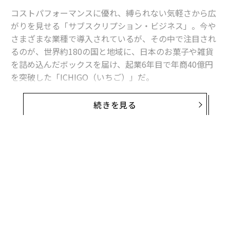
コストパフォーマンスに優れ、縛られない気軽さから広
がりを見せる「サブスクリプション・ビジネス」。今や
さまざまな業種で導入されているが、その中で注目され
るのが、世界約180の国と地域に、日本のお菓子や雑貨
を詰め込んだボックスを届け、起業6年目で年商40億円
を突破した「ICHIGO（いちご）」だ。
投資家の支援を受けず、アイデアとタフさでサブスクビ
続きを見る
ジネスを成功に導いた。その要因を代表取締役社長の近
本あゆみに話を聞いた。
ICHIGOは、日本の駄菓子やスナック菓子、チョコなど
５つの種類を箱に詰め込んだボックス「TOKYO TREA
T」のほか、テーマと商材の異なるサブスクリプション
サービスを提供する。2015年の起業当初から現在まで、
世界に届けたボックス数は、累計200万個。定期購買者
数も、メルマガ会員を含め180万人を超えた。売上も、