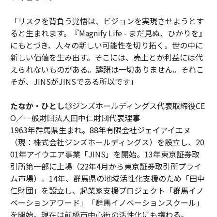
「リスクを背負う覚悟は、ビジョンを実現させようとす
ると生まれます。『Magnify Life - まだ見ぬ、ひかりを』
にもとづき、人々の新しい可能性を切り拓く。世の中に
新しい価値を生み出す。そこには、売上とか利益には代
えられないものがある。躊躇は一切ありません。それこ
そが、JINSがJINSである所以です」
たなか・ひとし◎
ジンズホールディングス代表取締役CE
O／一般財団法人田中仁財団代表理事
1963年群馬県生まれ。88年有限会社ジェイアイエヌ
（現：株式会社ジンズホールディングス）を設立し、20
01年アイウエア事業「JINS」を開始。13年東京証券取
引所第一部に上場（22年4月から東京証券取引所プライ
ム市場）。14年、群馬県の地域活性化支援のため「田中
仁財団」を設立し、起業家支援プロジェクト「群馬イノ
ベーションアワード」「群馬イノベーションスクール」
を開始。現在は前橋市中心街の活性化にも携わる。