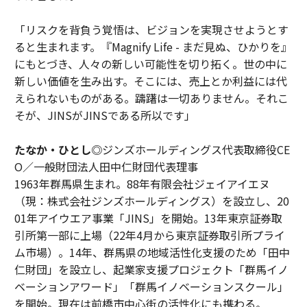
「リスクを背負う覚悟は、ビジョンを実現させようとす
ると生まれます。『Magnify Life - まだ見ぬ、ひかりを』
にもとづき、人々の新しい可能性を切り拓く。世の中に
新しい価値を生み出す。そこには、売上とか利益には代
えられないものがある。躊躇は一切ありません。それこ
そが、JINSがJINSである所以です」
たなか・ひとし◎
ジンズホールディングス代表取締役CE
O／一般財団法人田中仁財団代表理事
1963年群馬県生まれ。88年有限会社ジェイアイエヌ
（現：株式会社ジンズホールディングス）を設立し、20
01年アイウエア事業「JINS」を開始。13年東京証券取
引所第一部に上場（22年4月から東京証券取引所プライ
ム市場）。14年、群馬県の地域活性化支援のため「田中
仁財団」を設立し、起業家支援プロジェクト「群馬イノ
ベーションアワード」「群馬イノベーションスクール」
を開始。現在は前橋市中心街の活性化にも携わる。