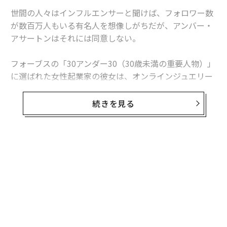
世間の人々はインフルエンサーと聞けば、フォロワー数
が数百万人もいる有名人を想像しがちだが、アンバー・
アサートンはそれには同意しない。
フォーブスの「30アンダー30（30歳未満の重要人物）」
に選ばれた女性起業家の彼女は、オンラインジュエリー
サイト「My Flash Trash」の運営を通じ、インフルエン
サーの活用法について学んだ。
続きを見る
「インフルエンサーに求められるのは膨大なフォロワー
数ではありません。質が高いコンテンツを安定的に生み
出してくれる人を広告主は求めています」