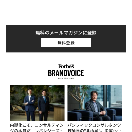
無料のメールマガジンに登録
無料登録
“
オ
ジ
ア
の
た
内製化こそ、コンサルティン
パシフィックコンサルタンツ
グの本質だ レバレジーズが
技師長の"北極星"。災害への