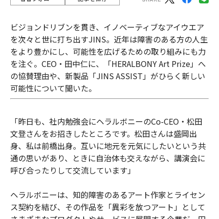
ビジョンドリブンを貫き、イノベーティブなアイウエア
を次々と世に打ち出すJINS。近年は障害のある方の人生
をより豊かにし、可能性を広げるための取り組みにも力
を注ぐ。CEO・田中仁に、「HERALBONY Art Prize」へ
の協賛理由や、新製品「JINS ASSIST」がひらく新しい
可能性について聞いた。
「昨日も、社内勉強会にヘラルボニーのCo-CEO・松田
文登さんをお招きしたところです。松田さんは盛岡出
身、私は前橋出身。互いに地元を元気にしたいという共
通の思いがあり、ときに自治体も交えながら、講演会に
呼び合ったりして交流しています」
ヘラルボニーは、知的障害のあるアート作家とライセン
ス契約を結び、その作品を「異彩を放つアート」として
さまざまなプロダクトやサービスに展開する企業だ。田