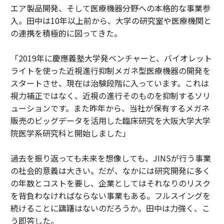
エア製品開発、そして医療機器分野への本格的な事業参
入。田中は10年以上前から、大学の研究室や医療機関と
の連携を積極的に図ってきた。
「2019年に慶應義塾大学発ベンチャーと、バイオレット
ライトを使った近視進行抑制メガネ型医療機器の開発を
スタートさせ、現在は治験段階に入っています。これは
視力補正ではなく、近視の進行そのものを抑制するソリ
ューションです。また昨年から、当社が保有するメガネ
販売のビッグデータを活用した臨床研究を大阪大学大学
院医学系研究科と開始しました」
過去を振り返っても未来を想像しても、JINSが行う事業
の社会的意義は大きい。だが、なかには研究開発に多く
の年数とコストを要し、企業としてはそれなりのリスク
を背負わなければならない事業もある。フルスイングを
続けることに躊躇はないのだろうか。田中は力強く、こ
う即答した。