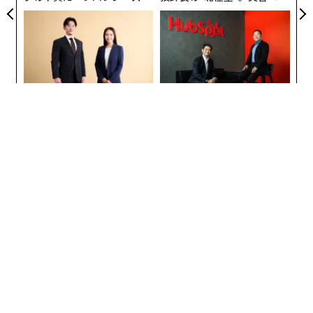
実践する、次世代ファームの
無力感を乗り越え見つけた、
全貌
防災一筋20年の答え
編集＝上田裕資
2026年9月号発売中
目先の転職ではなく「10年後
AIが変えるのは効率ではなく
の価値」をつくる──アサイ
顧客体験だ──HubSpot Ja
ンの長期伴走型支援とは
panが語る「Grow Better」
最新号の購入はこちらから
な組織のつくり方
メンバーシップに登録する
関連記事
インスタの「偽インフルエンサー」を見分ける方法