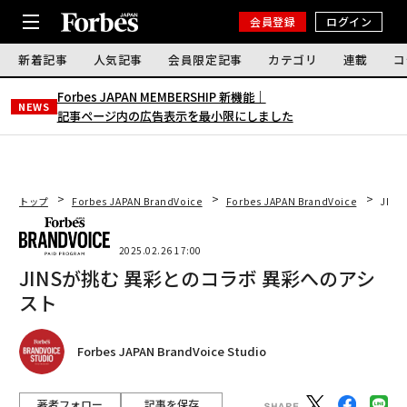
会員登録
ログイン
新着記事
人気記事
会員限定記事
カテゴリ
連載
コ
Forbes JAPAN MEMBERSHIP 新機能｜
NEWS
記事ページ内の広告表示を最小限にしました
トップ
Forbes JAPAN BrandVoice
Forbes JAPAN BrandVoice
JIN
2025.02.26 17:00
JINSが挑む 異彩とのコラボ 異彩へのアシ
スト
Forbes JAPAN BrandVoice Studio
著者フォロー
記事を保存