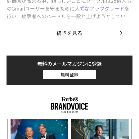
危機感が高まる中、頼もしいことにグーグルは25億人も
のGmailユーザーを守るために
大幅なアップグレード
を
行い、攻撃者へのハードルを一段と上げようとしてい
る。サーバー側のスパムやマルウェア対策は従来どおり
だが、今年中には「shielded email addresses（保護さ
続きを見る
れたメールアドレス）」といった革新的な機能を導入
し、脅威の根源を断つ計画も進めている。
しかし問題は明白だ。メール自体が時代遅れの仕組みで
無料のメールマガジンに登録
あり、この10年ほど本質的に変わっていない。イノベー
無料登録
ションや破壊的変革はどこにあるのか。現実には「受信
箱」は依然として世界中の誰にでも開放されている。グ
ーグルがスパムやフィッシングの「99.9％以上」をブロ
ックしているとしても、依然として深刻な脅威であるこ
とに変わりはない。
模組
内
“使
グ
【N
実
革