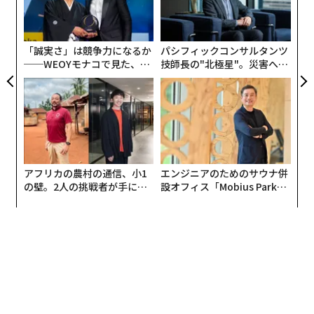
C】
全
ク
た「
「誠実さ」は競争力になるか
パシフィックコンサルタンツ
──WEOYモナコで見た、く
技師長の"北極星"。災害への
ら寿司の経営哲学
無力感を乗り越え見つけた、
防災一筋20年の答え
アフリカの農村の通信、小1
エンジニアのためのサウナ併
の壁。2人の挑戦者が手にし
設オフィス「Mobius Park」
た「次なる武器」
がオープン──タマディック
が健康経営を徹底する理由