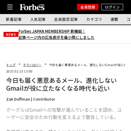
会員登録
ログイン
新着記事
人気記事
会員限定記事
カテゴリ
連載
コ
Forbes JAPAN MEMBERSHIP 新機能｜
NEWS
記事ページ内の広告表示を最小限にしました
トップ
テクノロジー
今日も届く悪意あるメール、進化しないGmailが役に立
2025.02.15 13:00
今日も届く悪意あるメール、進化しない
Gmailが役に立たなくなる時代も近い
Zak Doffman | Contributor
グーグルはGmailへの攻撃が進んでいることを認め、ユ
ーザーに安全のため行動を変えるよう警告している。