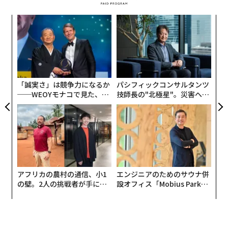
ムで取得し、事実上2FAを回避する」という。
模組
内
“使
グ
【N
実
革
C】
全
ク
た「
「誠実さ」は競争力になるか
パシフィックコンサルタンツ
──WEOYモナコで見た、く
技師長の"北極星"。災害への
ら寿司の経営哲学
無力感を乗り越え見つけた、
防災一筋20年の答え
アフリカの農村の通信、小1
エンジニアのためのサウナ併
の壁。2人の挑戦者が手にし
設オフィス「Mobius Park」
た「次なる武器」
がオープン──タマディック
が健康経営を徹底する理由