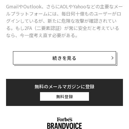
GmailやOutlook、さらにAOLやYahooなどの主要なメー
利用者が多い分、Gmailは高度なハッキングの標的に 対策は「何もクリッ
クするな」
ルプラットフォームには、毎日何十億ものユーザーがロ
グインしているが、新たに危険な攻撃が確認されてい
今も使われ続けている「最悪のパスワード」発表、侵害される前にすぐ変
る。もし2FA（二要素認証）が常に安全だと考えている
更を
なら、今一度考え直す必要がある。
iPhoneを狙う公衆Wi-Fiに潜む罠、接続するなら必ず「設定変更」を
この攻撃は「セッションハイジャックとリアルタイムで
続出するプライバシー問題と社長会見で改めて考える「これからの個人デ
の認証情報傍受を通じて2FAを回避する」というもので
ータの扱い方」
続きを見る
あり、以下に説明するような避けるべき危険なサインイ
違法行為を助長する「ダークウェブ」とは何か？ その秘密と安全対策
ンページが存在する。
Google/グーグル
Apple/アップル
サイバーセキュリティ
この警告を発しているのは、SlashNextという企業で、
無料のメールマガジンに登録
タグ：
Eメール
Gmail
同社が
公表したレポート
（危険な画面イメージ例付き）
無料登録
によると、新たなフィッシングキットAstarothが問題と
なっている。感染したデバイス上で、このキットはユー
ザーと正規のアカウントサインインページとの間にMIT
advertisement
M（マン・イン・ザ＿ミドル）攻撃を仕かけ、「ログイ
ン資格情報、トークン、セッションCookieをリアルタイ