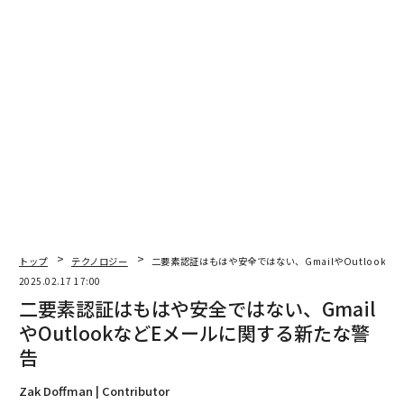
翻訳＝酒匂寛
2026年9月号発売中
最新号の購入はこちらから
トップ
テクノロジー
二要素認証はもはや安全ではない、GmailやOutlook
メンバーシップに登録する
2025.02.17 17:00
二要素認証はもはや安全ではない、Gmail
やOutlookなどEメールに関する新たな警
告
関連記事
Zak Doffman | Contributor