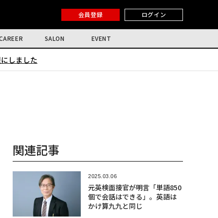
会員登録
ログイン
CAREER
SALON
EVENT
限にしました
関連記事
2025.03.06
元英検面接官が明言「単語850
個で会話はできる」。英語は
かけ算九九と同じ