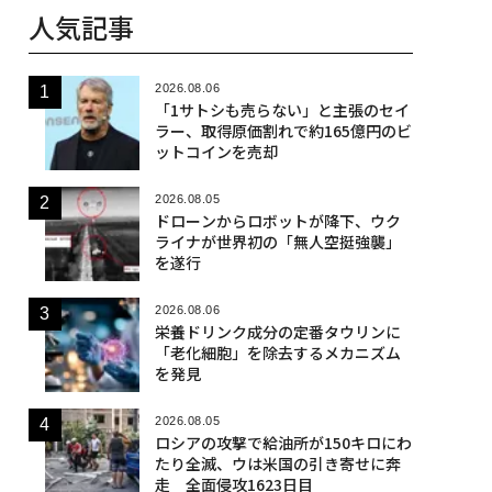
人気記事
2026.08.06
「1サトシも売らない」と主張のセイ
ラー、取得原価割れで約165億円のビ
ットコインを売却
2026.08.05
ドローンからロボットが降下、ウク
ライナが世界初の「無人空挺強襲」
を遂行
2026.08.06
栄養ドリンク成分の定番タウリンに
「老化細胞」を除去するメカニズム
を発見
2026.08.05
ロシアの攻撃で給油所が150キロにわ
たり全滅、ウは米国の引き寄せに奔
走 全面侵攻1623日目