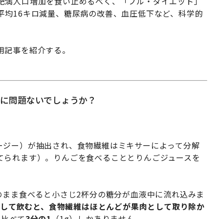
肥満人口増加を食い止めるべく、「フル・ダイエット」
平均16キロ減量、糖尿病の改善、血圧低下など、科学的
用記事を紹介する。
量に問題ないでしょうか？
ージー）が抽出され、食物繊維はミキサーによって分解
てられます）。りんごを食べることとりんごジュースを
のまま食べると小さじ2杯分の糖分が血液中に流れ込みま
スとして飲むと、食物繊維はほとんどが果肉として取り除か
と比べて
3分の1
（1g）しかありません。