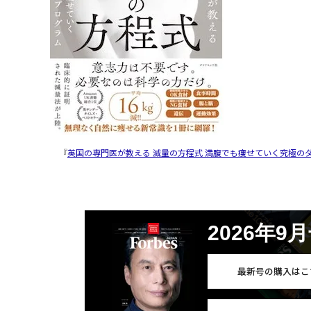
『
英国の専門医が教える 減量の方程式 満腹でも痩せていく究極の
2026年9
最新号の購入はこ