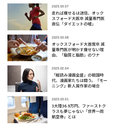
2025.03.07
走れば痩せるは迷信、オック
スフォード大医卒 減量専門医
直伝「ダイエットの嘘」
2025.03.08
オックスフォード大首席卒 減
量専門医が明かす痩せない理
由、「脂質と脂肪」のワナ
2025.02.04
「縦読み漫画全盛」の戦国時
代、漫画家たちは闘う。『モー
ニング』新人賞作家の場合
2025.03.01
3大陸36.9万円、ファーストク
ラスも夢じゃない「世界一周
航空券」とは