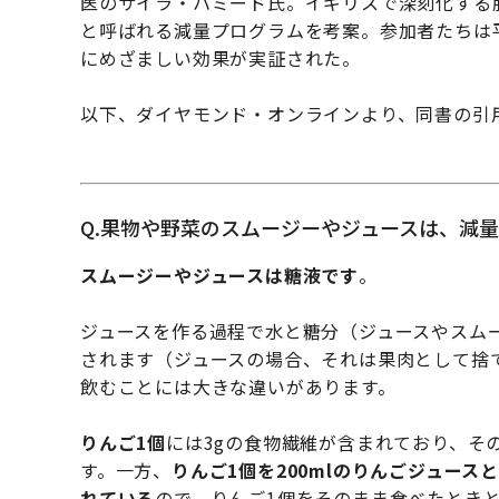
医のサイラ・ハミード氏。イギリスで深刻化する
と呼ばれる減量プログラムを考案。参加者たちは
にめざましい効果が実証された。
以下、ダイヤモンド・オンラインより、同書の引
Q.果物や野菜のスムージーやジュースは、減
スムージーやジュースは糖液です
。
ジュースを作る過程で水と糖分（ジュースやスム
されます（ジュースの場合、それは果肉として捨
飲むことには大きな違いがあります。
りんご1個
には3gの食物繊維が含まれており、そ
す。一方、
りんご1個を200mlのりんごジュー
れている
ので、りんご1個をそのまま食べたとき