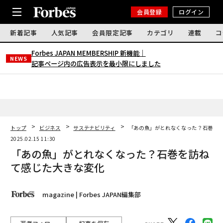
会員登録
ログイン
新着記事
人気記事
会員限定記事
カテゴリ
連載
コ
Forbes JAPAN MEMBERSHIP 新機能｜
NEWS
記事ページ内の広告表示を最小限にしました
トップ
ビジネス
サステナビリティ
「あの魚」がとれなくなった？石巻を
2025.02.15 11:30
「あの魚」がとれなくなった？石巻を訪ね
て感じた大きな変化
magazine | Forbes JAPAN編集部