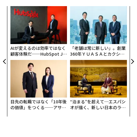
るか
〈7
、く
ャ
ト
革
リア
ク
UM
た「
AIが変えるのは効率ではなく
「老舗は常に新しい」。創業
顧客体験だ──HubSpot Ja
360年ＹＵＡＳＡとカクシン
panが語る「Grow Better」
CEO田尻望が語る、AIを超え
な組織のつくり方
る人の価値
目先の転職ではなく「10年後
“泊まる”を超えて─エスパシ
の価値」をつくる──アサイ
オが描く、新しい日本のラグ
ンの長期伴走型支援とは
ジュアリー（中編）