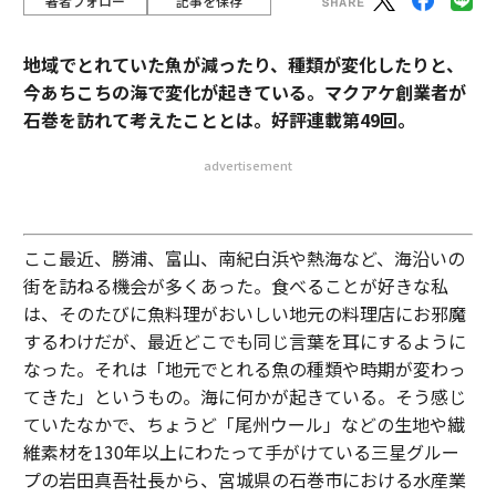
著者フォロー
記事を保存
地域でとれていた魚が減ったり、種類が変化したりと、
今あちこちの海で変化が起きている。マクアケ創業者が
石巻を訪れて考えたこととは。好評連載第49回。
advertisement
ここ最近、勝浦、富山、南紀白浜や熱海など、海沿いの
街を訪ねる機会が多くあった。食べることが好きな私
は、そのたびに魚料理がおいしい地元の料理店にお邪魔
するわけだが、最近どこでも同じ言葉を耳にするように
なった。それは「地元でとれる魚の種類や時期が変わっ
てきた」というもの。海に何かが起きている。そう感じ
ていたなかで、ちょうど「尾州ウール」などの生地や繊
維素材を130年以上にわたって手がけている三星グルー
プの岩田真吾社長から、宮城県の石巻市における水産業