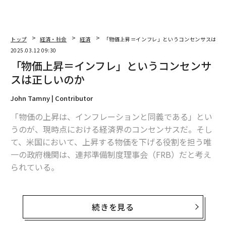
トップ
経済・社会
経済
「物価上昇＝インフレ」というコンセンサスは正
2025.03.12 09:30
「物価上昇＝インフレ」というコンセンサ
スは正しいのか
John Tamny | Contributor
「物価の上昇は、インフレーションと同義である」とい
うのが、現時点における経済界のコンセンサスだ。そし
て、米国において、上昇する物価を下げる役割を担う唯
一の政府機関は、連邦準備制度理事会（FRB）だと考え
られている。
しかし、このコンセンサスは危険だ。本来であれば物価
こそ、市場経済が自らを律する手段であるはずだから
続きを見る
だ。