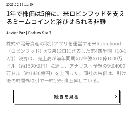
2025.02.17 11:30
1年で株価は5倍に、米ロビンフッドを支え
編集＝上田裕資
るミームコインと浴びせられる非難
Javier Paz | Forbes Staff
2026年9月号発売中
株式や暗号資産の取引アプリを運営する米Robinhood
（ロビンフッド）が2月12日に発表した第4四半期（10-1
2月）決算は、売上高が前年同期の2倍強の10億1000万
最新号の購入はこちらから
ドル（約1530億円）に達し、アナリスト予想の9億4080
万ドル（約1430億円）を上回った。同社の株価は、引け
メンバーシップに登録する
後の時間外取引で一時15％強上昇している。
ロビンフッドの暗号資産関連の売上高は8倍以上に増え
続きを見る
て3億5800万ドル（約540億円）を記録したが、この伸
びを牽引した暗号資産の1つが、柴犬をモチーフにした
関連記事
ミームコインの「ドージコイン」の取引だった。最近の
トランプが「暗号資産の大統領令」に署名、ビットコイン備蓄も視野に
米証券取引委員会（SEC）の資料によると、ロビンフッ
無料のメールマガジンに登録
ドの顧客はこのコインの全流通供給量の約24％にあたる