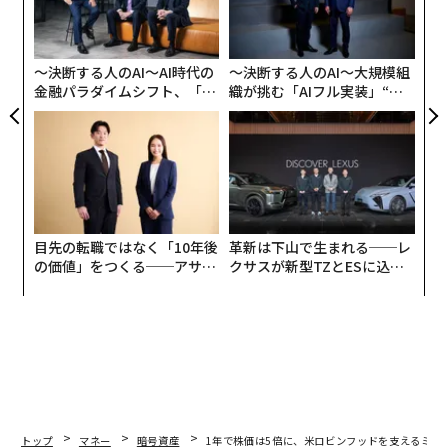
る
モ
〜決断する人のAI〜AI時代の
〜決断する人のAI〜大規模組
金融パラダイムシフト、「超
織が挑む「AIフル実装」“使
個別化」の核心 【MUFG×ウ
う”企業から“動く”企業へ【N
ェルスナビ×PwC】
TTドコモビジネス×PwC】
目先の転職ではなく「10年後
革新は下山で生まれる──レ
の価値」をつくる──アサイ
クサスが新型TZとESに込め
ンの長期伴走型支援とは
た「DISCOVER」の哲学
トップ
マネー
暗号資産
1年で株価は5倍に、米ロビンフッドを支えるミー