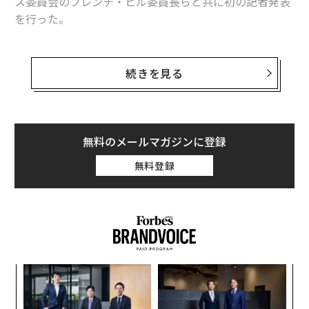
ス委員会のフレンチ・ヒル委員長らと共に初の記者発表
を行った。
この会見で彼らは、デジタル資産関連の法案を策定する
ための作業部会の立ち上げを発表し、ステーブルコイン
続きを見る
の監督や同分野の市場に関する法案の策定を最優先課題
とした。
サックスは、暗号資産分野に明確な規制が必要であるこ
無料のメールマガジンに登録
とを強調し、過去4年間にわたる当局の「恣意的な訴追
無料登録
と弾圧」を批判した。彼のこの発言は、暗号資産分野の
イノベーションを阻害したとされる米国証券取引委員会
（SEC）に向けられたものだ。
小1
エ
にし
チ
ェ
伝