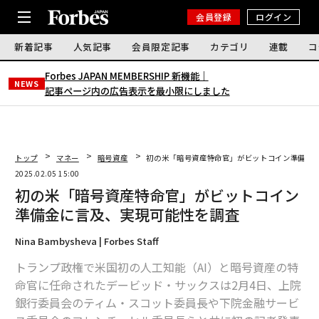
会員登録
ログイン
新着記事
人気記事
会員限定記事
カテゴリ
連載
コ
Forbes JAPAN MEMBERSHIP 新機能｜
NEWS
記事ページ内の広告表示を最小限にしました
トップ
マネー
暗号資産
初の米「暗号資産特命官」がビットコイン準備金
2025.02.05 15:00
初の米「暗号資産特命官」がビットコイン
準備金に言及、実現可能性を調査
Nina Bambysheva | Forbes Staff
トランプ政権で米国初の人工知能（AI）と暗号資産の特
命官に任命されたデービッド・サックスは2月4日、上院
銀行委員会のティム・スコット委員長や下院金融サービ