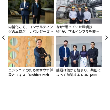
、く
左右
T
1.
模組
“
日
“使
シ
高級レストランで店から「一流の客」と囁かれ
【N
グ
る52のマナー：着席まで"
C】
内製化こそ、コンサルティン
なぜ“眠っていた環境技
"高級レストランには一種独特の雰囲気があります。
グの本質だ レバレジーズが
術”が、下水インフラを変え
「なんだか店に値踏みされているようで居心地が悪い」
実践する、次世代ファームの
たのか──産総研×月島JFE
全貌
アクアソリューションの10年
と感じる方が多いかもしれませんが、その通り、店は客
のことを値踏みしています。「お客様は平等に扱う」な
んてのは大ウソです。レストラン業界には『ソワニエ
（大切におもてなしするべき客）』という言葉があるく
らいです──"
エンジニアのためのサウナ併
挑戦は個から始まり、共創に
設オフィス「Mobius Park」
よって加速する NORQAIN JA
がオープン──タマディック
PAN 特別座談会
が健康経営を徹底する理由
2.
高級レストランではメニューを熟読せよ。店が
「一流の客だ」と唸る52のマナー