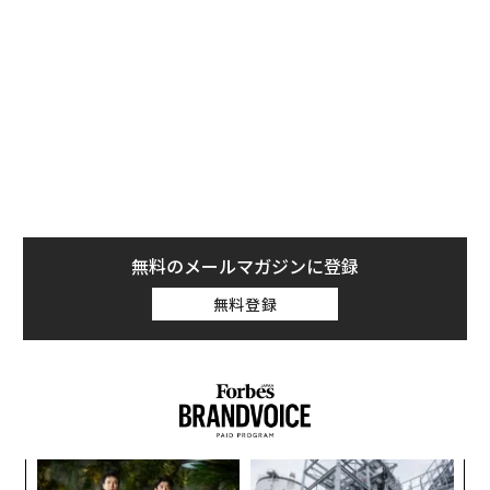
だ。
本稿ではこの大人気連載全6回をまとめ、店からは「一
流の客」、会食相手からは「一流の紳士・淑女」と評価
されるために備えておきたい52のマナーをふりかえる。
【本稿が紹介するマナーの例】
・
中座の際のナプキンの正しい置き場所
・
グラスに口をつける前にするべきこと
無料のメールマガジンに登録
・
グラスの正しい持ち方
無料登録
・
ワインを飲む前にするべきこと
・
「手づかみ」のマナー
・
椅子の背もたれは何のためにあるか
・
フランス人がメニュー選びに30分かける理由
・
どうする食後のコーヒー？
・
店ではなく「ホストが」されるべきこと
るか
「