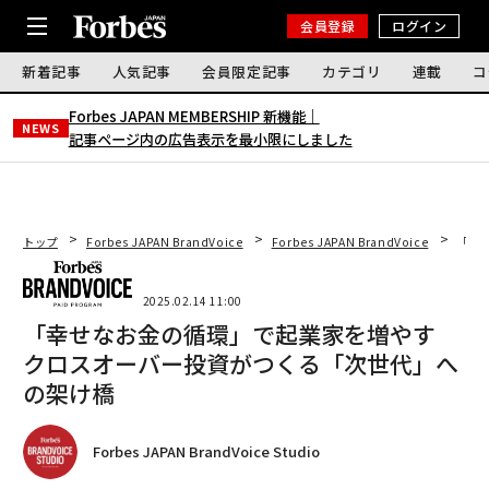
会員登録
ログイン
新着記事
人気記事
会員限定記事
カテゴリ
連載
コ
Forbes JAPAN MEMBERSHIP 新機能｜
NEWS
記事ページ内の広告表示を最小限にしました
トップ
Forbes JAPAN BrandVoice
Forbes JAPAN BrandVoice
「幸
2025.02.14 11:00
「幸せなお金の循環」で起業家を増やす
クロスオーバー投資がつくる「次世代」へ
の架け橋
Forbes JAPAN BrandVoice Studio