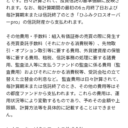
とです。日々計算されて、投資信託の基準価額に反映さ
れます。なお、毎計算期間の最初の6ヵ月終了日および
毎計算期末または信託終了のとき「ひふみクロスオーバ
ーpro」の信託財産から支払われます。
その他費用・手数料：組入有価証券の売買の際に発生す
る売買委託手数料（それにかかる消費税等）、先物取
引・オプション取引等に要する費用、外貨建資産の保管
等に要する費用、租税、信託事務の処理に要する諸費
用、監査法人等に支払うファンドの監査に係る費用（監
査費用）およびそれにかかる消費税等、受託会社の立て
替えた立替金の利息など。 監査費用は日々計算されて、
毎計算期末または信託終了のとき、その他の費用等はそ
の都度ファンドから支払われます。これらの費用は、運
用状況等により変動するものであり、予めその金額や上
限額、計算方法等を具体的に記載することはできませ
ん。