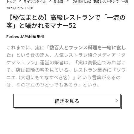
トップ
ライフスタイル
食＆酒
【秘伝まとめ】高級レストランで「一流の客
2023.12.27 16:00
【秘伝まとめ】高級レストランで「一流の
客」と囁かれるマナー52
Forbes JAPAN 編集部
これまでに、実に「
数百人とフランス料理を一緒に食し
た
」という食の達人、人気レストラン紹介メディア「タ
ケマシュラン」運営の筆者は、「実は高級店であればこ
そ、店は毎晩の客を見ている。レストラン業界に『ソワ
ニエ（大切にもてなすべき客）』という言葉があるの
は、その証左のひとつでもあろう」という。
Forbes JAPANでは2023年11月〜12月、そんなタケマシ
続きを見る
ュラン氏のマナー連載「高級レストランではこうふるま
え」を掲載。
トイレは行きたくなくても男が先に行くべ
き理由、ソムリエに必ず伝えるべきポイント
など、意外
ともいえる知見を各回紹介し、大変大きな反響をよん