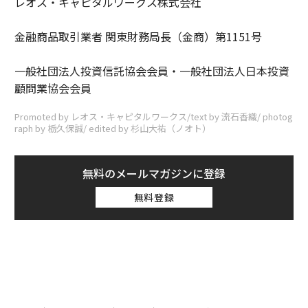
レオス・キャピタルワークス株式会社
金融商品取引業者 関東財務局長（金商）第1151号
一般社団法人投資信託協会会員・一般社団法人日本投資
顧問業協会会員
Promoted by レオス・キャピタルワークス/text by 流石香織/ photog
raph by 栃久保誠/ edited by 杉山大祐（ノオト）
無料のメールマガジンに登録
無料登録