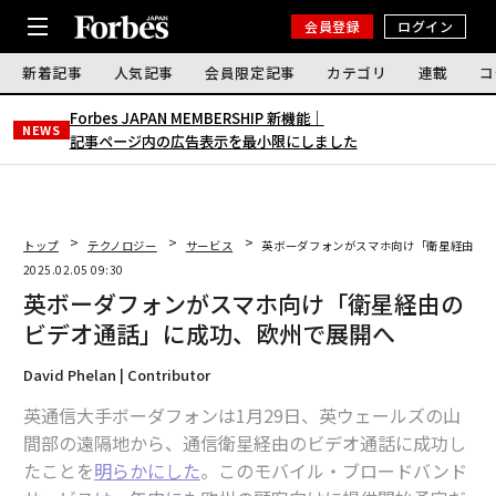
会員登録
ログイン
新着記事
人気記事
会員限定記事
カテゴリ
連載
コ
Forbes JAPAN MEMBERSHIP 新機能｜
NEWS
記事ページ内の広告表示を最小限にしました
トップ
テクノロジー
サービス
英ボーダフォンがスマホ向け「衛星経由の
2025.02.05 09:30
英ボーダフォンがスマホ向け「衛星経由の
ビデオ通話」に成功、欧州で展開へ
David Phelan | Contributor
英通信大手ボーダフォンは1月29日、英ウェールズの山
間部の遠隔地から、通信衛星経由のビデオ通話に成功し
たことを
明らかにした
。このモバイル・ブロードバンド