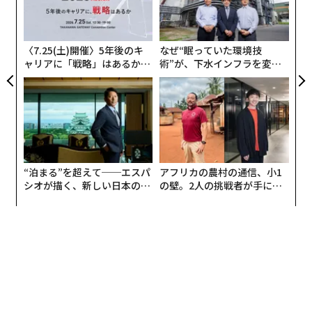
る」と同社は述べている。
る
ク
た「
〈7.25(土)開催〉5年後のキ
なぜ“眠っていた環境技
ャリアに「戦略」はあるか。
術”が、下水インフラを変え
トップエグゼクティブのキャ
たのか──産総研×月島JFE
リアに触れる1日│CAREER S
アクアソリューションの10年
UMMIT 2026
“泊まる”を超えて──エスパ
アフリカの農村の通信、小1
シオが描く、新しい日本のラ
の壁。2人の挑戦者が手にし
グジュアリー（前編）
た「次なる武器」