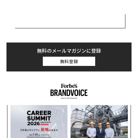
ボーダフォンは、標準的なスマートフォンを使った通信
衛星経由のビデオ通話を世界で初めて実施したと述べて
いる。「当社は、欧州で初となる商業用衛星とスマート
フォンを直接つなぐブロードバンドサービスを、2025年
後半から2026年にかけて提供しようとしている」と同社
は発表した。
無料のメールマガジンに登録
無料登録
ボーダフォンの衛星通信サービスは、特別なハードウェ
アを必要としない点がメリットとされる。「既存の衛星
通信サービスと異なり、ユーザーは特別なアンテナや端
末、高価な衛星電話を必要とせず、完全なモバイルブロ
ードバンドに接続することができる。ユーザーエクスペ
リエンスは、4Gや5Gのモバイルネットワークと同等
パシ
「
で、普段使用しているスマートフォンを使って、宇宙と
ラグ
3
地上のネットワークを自動的に切り替えることができ
C
革
る」と同社は述べている。
る
ク
た「