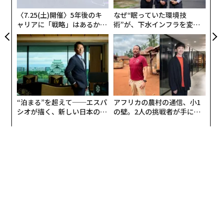
今回の衛星ネットワークを用いたビデオ通話は、これま
〈7.25(土)開催〉5年後のキ
なぜ“眠っていた環境技
でモバイルブロードバンドがカバーできていなかった遠
ャリアに「戦略」はあるか。
術”が、下水インフラを変え
隔地から行われた。この歴史的な通話には、ASTスペー
トップエグゼクティブのキャ
たのか──産総研×月島JFE
スモバイルの通信衛星「ブルーバード」が使われてお
リアに触れる1日│CAREER S
アクアソリューションの10年
UMMIT 2026
り、両社は、宇宙を利用したブロードバンド接続におい
て、世界初となる音声通話や、10Mbpsを超える4Gダウ
ンロード速度、5G音声通話を実現したという。
“泊まる”を超えて──エスパ
アフリカの農村の通信、小1
「当社のブルーバード衛星を利用した今回の成果は、接
シオが描く、新しい日本のラ
の壁。2人の挑戦者が手にし
続格差をなくし、すべての人をセルラーブロードバンド
グジュアリー（前編）
た「次なる武器」
にアクセスできるようにするという我々の使命の実現に
一歩近づくものだ」とASTの創業者で会長兼CEOのアベ
ル・アベランは語った。
ニュースサイトThe Vergeは、テキサス州に本拠を置くA
STが、AT&Tやベライゾンと同様のサービスを全米で提
供するための契約を結んでおり、欧州に続いて米国でも
この衛星通信サービスを展開する可能性が高いと報じて