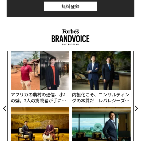
無料登録
な
術
た
挑
ア
よっ
PA
アフリカの農村の通信、小1
内製化こそ、コンサルティン
の壁。2人の挑戦者が手にし
グの本質だ レバレジーズが
た「次なる武器」
実践する、次世代ファームの
全貌