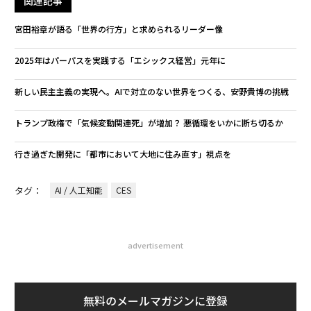
関連記事
宮田裕章が語る「世界の行方」と求められるリーダー像
2025年はパーパスを実践する「エシックス経営」元年に
新しい民主主義の実現へ。AIで対立のない世界をつくる、安野貴博の挑戦
トランプ政権で「気候変動関連死」が増加？ 悪循環をいかに断ち切るか
行き過ぎた開発に「都市において大地に住み直す」視点を
タグ：
AI / 人工知能
CES
advertisement
無料のメールマガジンに登録