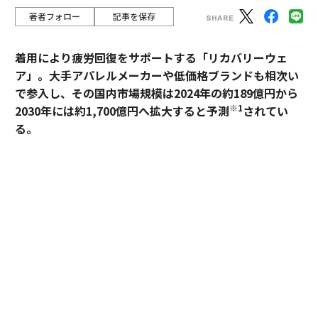
著者フォロー
記事を保存
着用により疲労回復をサポートする「リカバリーウェ
ア」。大手アパレルメーカーや低価格ブランドも相次い
で参入し、その国内市場規模は2024年の約189億円から
※1
2030年には約1,700億円へ拡大すると予測
されてい
る。
過熱するマーケットにおいて、価格競争とは一線を画す
ブランドとして独自のポジションを築いているのが、TE
NTIALの「BAKUNE」だ。「挑戦する人のコンディショ
ンに向き合い、ポテンシャルを引き出す」——。この一
貫した思想はどこから生まれ、いかにして製品に落とし
込まれているのか。同社の哲学と、それを支える研究開
発の最前線を追った。
エグゼクティブ、一流ホテルが「BAKUNE」を