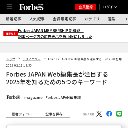
会員登録
ログイン
新着記事
人気記事
会員限定記事
カテゴリ
連載
コ
Forbes JAPAN MEMBERSHIP 新機能｜
NEWS
記事ページ内の広告表示を最小限にしました
トップ
テクノロジー
Forbes JAPAN Web編集長が注目する 2025年を知
2025.02.18 13:30
Forbes JAPAN Web編集長が注目する
2025年を知るための5つのキーワード
magazine | Forbes JAPAN編集部
著者フォロー
記事を保存