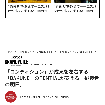
“泊まる”を超えて─エスパシ
“泊まる”を超えて──エスパ
オが描く、新しい日本のラグ
シオが描く、新しい日本のラ
ジュアリー（中編）
グジュアリー（前編）
トップ
Forbes JAPAN BrandVoice
Forbes JAPAN BrandVoice
「コン
2026.07.30 16:00
「コンディション」が成果を左右する
――「BAKUNE」のTENTIALが支える「挑戦者
の明日」
Forbes JAPAN BrandVoice Studio