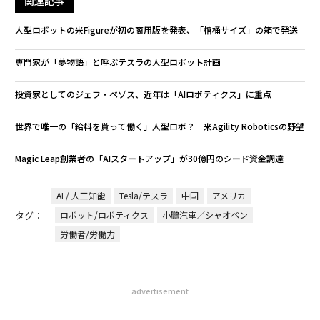
関連記事
人型ロボットの米Figureが初の商用版を発表、「棺桶サイズ」の箱で発送
専門家が「夢物語」と呼ぶテスラの人型ロボット計画
投資家としてのジェフ・ベゾス、近年は「AIロボティクス」に重点
世界で唯一の「給料を貰って働く」人型ロボ？ 米Agility Roboticsの野望
Magic Leap創業者の「AIスタートアップ」が30億円のシード資金調達
AI / 人工知能
Tesla/テスラ
中国
アメリカ
タグ：
ロボット/ロボティクス
小鵬汽車／シャオペン
労働者/労働力
advertisement