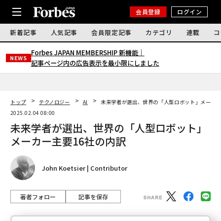
会員登録
ログイン
新着記事
人気記事
会員限定記事
カテゴリ
連載
コ
Forbes JAPAN MEMBERSHIP 新機能｜
NEWS
記事ページ内の広告表示を最小限にしました
トップ
テクノロジー
AI
未来学者が選出、世界の「人型ロボット」メーカー
2025.02.04 08:00
未来学者が選出、世界の「人型ロボット」
メーカー主要16社の内訳
John Koetsier | Contributor
著者フォロー
記事を保存