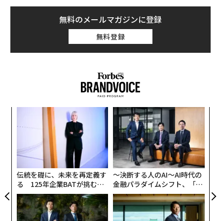
無料のメールマガジンに登録
無料登録
〈7
ャ
ト
な
リア
術
UM
た
ア
伝統を礎に、未来を再定義す
〜決断する人のAI〜AI時代の
る 125年企業BATが挑むス
金融パラダイムシフト、「超
モークレスな未来
個別化」の核心 【MUFG×ウ
ェルスナビ×PwC】