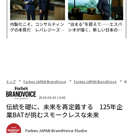
内製化こそ、コンサルティン
“泊まる”を超えて──エスパ
グの本質だ レバレジーズが
シオが描く、新しい日本のラ
実践する、次世代ファームの
グジュアリー（前編）
全貌
トップ
Forbes JAPAN BrandVoice
Forbes JAPAN BrandVoice
伝統
2026.08.05 16:00
伝統を礎に、未来を再定義する 125年企
業BATが挑むスモークレスな未来
Forbes JAPAN BrandVoice Studio