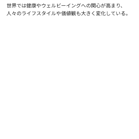
世界では健康やウェルビーイングへの関心が高まり、
人々のライフスタイルや価値観も大きく変化している。
BATはそうした社会の変化を前向きにとらえ、紙巻きた
ばこ中心の事業から、加熱式たばこやオーラルたばこな
どのスモークレス製品を中心とした事業への変革を進め
ている。
同社は2035年までに収益の50％以上をスモークレス事業
へ転換し、同社スモークレス製品のユーザー数5,000万
人の達成を掲げる。その戦略を牽引するのが日本市場
だ。すでに収益の半数をスモークレス製品が占め、グル
ープが世界全体で目指す未来を先行して実現している。
チョコレート業界から転身
伝統と革新、その融合に魅せられて
「私はチョコレートとビールで有名なベルギーで、起業
家の両親のもとに育ちました。幼いころから消費者を理