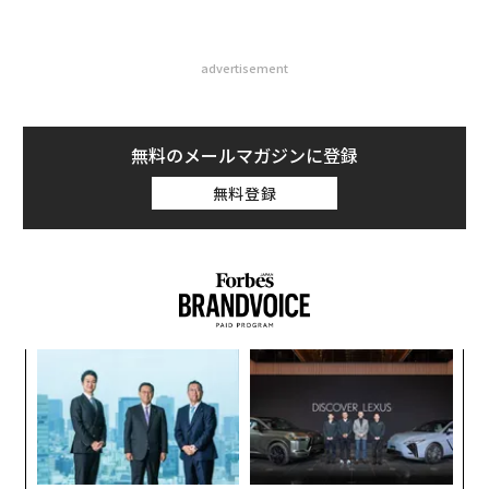
advertisement
無料のメールマガジンに登録
無料登録
〜
織
う
目
T
の
ン