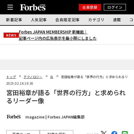
会員登録
ログイン
新着記事
人気記事
会員限定記事
カテゴリ
連載
コ
Forbes JAPAN MEMBERSHIP 新機能｜
NEWS
記事ページ内の広告表示を最小限にしました
トップ
テクノロジー
AI
宮田裕章が語る「世界の行方」と求められるリー
2025.02.16 19:30
宮田裕章が語る「世界の行方」と求められ
るリーダー像
magazine | Forbes JAPAN編集部