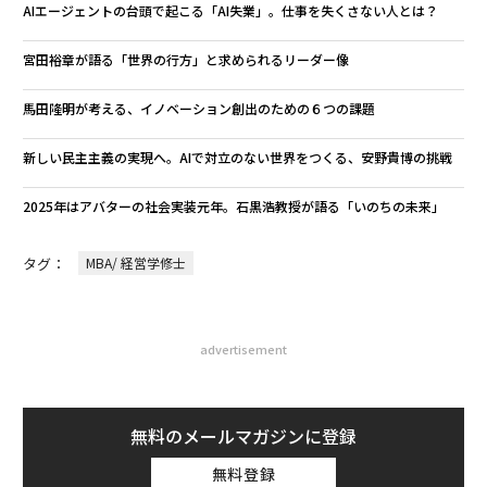
AIエージェントの台頭で起こる「AI失業」。仕事を失くさない人とは？
宮田裕章が語る「世界の行方」と求められるリーダー像
馬田隆明が考える、イノベーション創出のための６つの課題
新しい民主主義の実現へ。AIで対立のない世界をつくる、安野貴博の挑戦
2025年はアバターの社会実装元年。石黒浩教授が語る「いのちの未来」
タグ：
MBA/ 経営学修士
advertisement
無料のメールマガジンに登録
無料登録