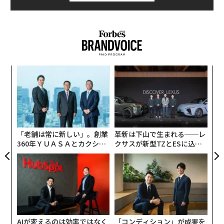
〜
織
う
目
T
の
ン
「老舗は常に新しい」。創業
革新は下山で生まれる──レ
360年ＹＵＡＳＡとカクシン
クサスが新型TZとESに込め
CEO田尻望が語る、AIを超え
た「DISCOVER」の哲学
る人の価値
AIが変えるのは効率ではなく
「コンディション」が成果を