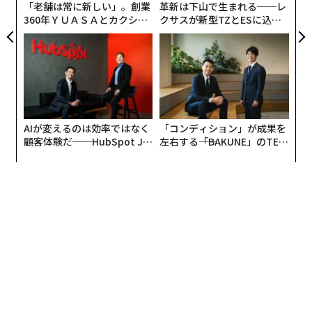
「老舗は常に新しい」。創業
革新は下山で生まれる──レ
360年ＹＵＡＳＡとカクシン
クサスが新型TZとESに込め
CEO田尻望が語る、AIを超え
た「DISCOVER」の哲学
る人の価値
AIが変えるのは効率ではなく
「コンディション」が成果を
顧客体験だ──HubSpot Ja
左右する――「BAKUNE」のTEN
panが語る「Grow Better」
TIALが支える「挑戦者の明
な組織のつくり方
日」