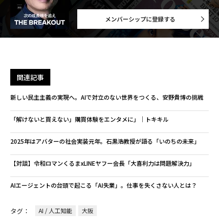
メンバーシップに登録する
関連記事
新しい民主主義の実現へ。AIで対立のない世界をつくる、安野貴博の挑戦
「解けないと買えない」購買体験をエンタメに」│トキキル
2025年はアバターの社会実装元年。石黒浩教授が語る「いのちの未来」
【対談】令和ロマンくるまxLINEヤフー会長「大喜利力は問題解決力」
AIエージェントの台頭で起こる「AI失業」。仕事を失くさない人とは？
タグ：
AI / 人工知能
大阪