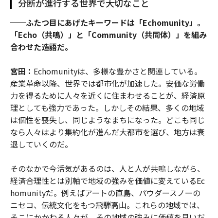
分断が進行する世界で大切なこと
──ふたつ目にあげたキーワードは「Echomunity」。
「Echo（共鳴）」と「Community（共同体）」を組み
合わせた造語だ。
宮田：
Echomunityは、多様な豊かさと関連している。
産業革命以降、世界では都市化が加速した。安価な労働
力を得るために人々を近くに住まわせることが、経済原
理としても強力であった。しかしその結果、多くの地域
は個性を喪失し、同じようなまちになった。どこも同じ
なら人々はより集約化が進んだ大都市を選び、地方は衰
退していくのだ。
そのなかで今活気があるのは、人と人が共鳴しながら、
経済合理性とは別軸で地域の強みを価値に変えているEc
homunityだ。例えばアートの直島、パウダースノーの
ニセコ、伝統文化をもつ飛騨高山。これらの地域では、
そこにかかわる人々が、その地域の強みに価値を見いだ