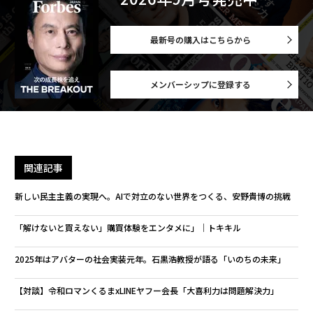
最新号の購入はこちらから
メンバーシップに登録する
関連記事
新しい民主主義の実現へ。AIで対立のない世界をつくる、安野貴博の挑戦
「解けないと買えない」購買体験をエンタメに」│トキキル
2025年はアバターの社会実装元年。石黒浩教授が語る「いのちの未来」
【対談】令和ロマンくるまxLINEヤフー会長「大喜利力は問題解決力」