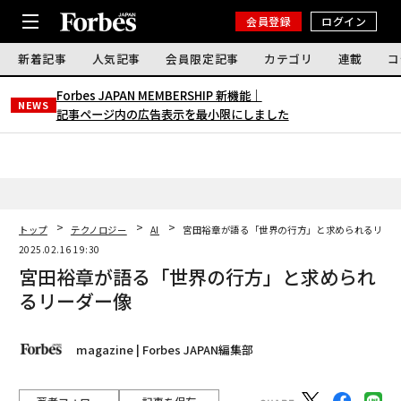
会員登録
ログイン
新着記事
人気記事
会員限定記事
カテゴリ
連載
コ
Forbes JAPAN MEMBERSHIP 新機能｜
NEWS
記事ページ内の広告表示を最小限にしました
トップ
テクノロジー
AI
宮田裕章が語る「世界の行方」と求められるリー
2025.02.16 19:30
宮田裕章が語る「世界の行方」と求められ
るリーダー像
magazine | Forbes JAPAN編集部