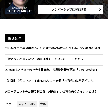
メンバーシップに登録する
関連記事
新しい民主主義の実現へ。AIで対立のない世界をつくる、安野貴博の挑戦
「解けないと買えない」購買体験をエンタメに」│トキキル
2025年はアバターの社会実装元年。石黒浩教授が語る「いのちの未来」
【対談】令和ロマンくるまxLINEヤフー会長「大喜利力は問題解決力」
AIエージェントの台頭で起こる「AI失業」。仕事を失くさない人とは？
タグ：
AI / 人工知能
大阪