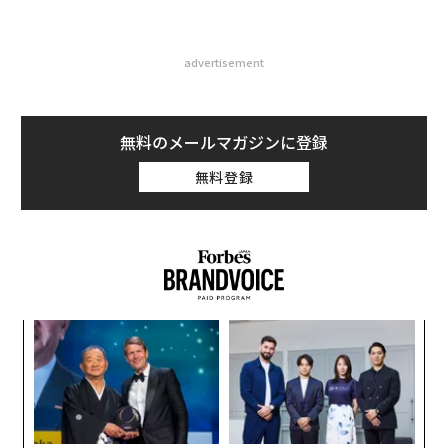
advertisement
無料のメールマガジンに登録
無料登録
─レ
ア
込め
の
た
ィン
「
ズが
左右
ムの
T
日