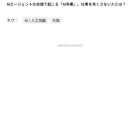
AIエージェントの台頭で起こる「AI失業」。仕事を失くさない人とは？
タグ：
AI / 人工知能
大阪
advertisement
無料のメールマガジンに登録
無料登録
果を
挑
EN
よっ