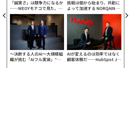
「誠実さ」は競争力になるか
挑戦は個から始まり、共創に
──WEOYモナコで見た、く
よって加速する NORQAIN JA
ら寿司の経営哲学
PAN 特別座談会
〜決断する人のAI〜大規模組
AIが変えるのは効率ではなく
織が挑む「AIフル実装」“使
顧客体験だ──HubSpot Ja
う”企業から“動く”企業へ【N
panが語る「Grow Better」
TTドコモビジネス×PwC】
な組織のつくり方