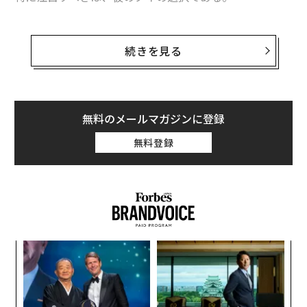
トランプ氏といえば、長年にわたり真っ赤なタイが象徴
的であった。しかし、この日彼が選んだのは、遠目には
続きを見る
深い紫に見えるが、実際には「濃紺の地に赤の織り模
様」というタイであった。この選択は、政治的メッセー
ジの象徴として意図されたものではないだろうか。
無料のメールマガジンに登録
本稿では、トランプ氏の装い全体を分析し、特にタイに
無料登録
秘められた意味について読み解いていく。
アメリカのブランドを着ていない？
この日トランプ氏が着用したスーツは、深い濃紺で、肩
に厚めのパッドが施されたスクエアなシルエットが特
徴。このシルエットは、彼の体型をV字型に強調し、威
果を
目
厳と力強さを視覚的に印象付けるものであった。
EN
の
明
ン
パ
変え
技