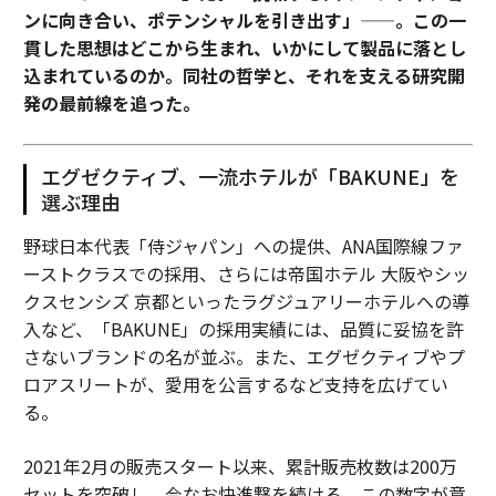
ンに向き合い、ポテンシャルを引き出す」——。この一
貫した思想はどこから生まれ、いかにして製品に落とし
込まれているのか。同社の哲学と、それを支える研究開
発の最前線を追った。
エグゼクティブ、一流ホテルが「BAKUNE」を
選ぶ理由
野球日本代表「侍ジャパン」への提供、ANA国際線ファ
ーストクラスでの採用、さらには帝国ホテル 大阪やシッ
クスセンシズ 京都といったラグジュアリーホテルへの導
入など、「BAKUNE」の採用実績には、品質に妥協を許
さないブランドの名が並ぶ。また、エグゼクティブやプ
ロアスリートが、愛用を公言するなど支持を広げてい
る。
2021年2月の販売スタート以来、累計販売枚数は200万
セットを突破し、今なお快進撃を続ける。この数字が意