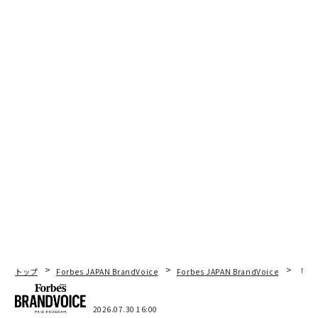
トップ
Forbes JAPAN BrandVoice
Forbes JAPAN BrandVoice
「コン
2026.07.30 16:00