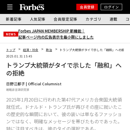
会員登録
ログイン
新着記事
人気記事
会員限定記事
カテゴリ
連載
コ
Forbes JAPAN MEMBERSHIP 新機能｜
NEWS
記事ページ内の広告表示を最小限にしました
トップ
経済・社会
政治
トランプ大統領がタイで示した「融和」への拒絶
2025.01.31 15:45
トランプ大統領がタイで示した「融和」へ
の拒絶
日野江都子 | Official Columnist
戦略非言語研究家
2025年1月20日に行われた第47代アメリカ合衆国大統領
就任式。ドナルド・トランプ氏が再びその座に就いたこ
の歴史的な瞬間において、彼の装いは単なるファッショ
ンではなく、明確なメッセージを帯びたものであった。
特に注目すべきは、彼のタイの選択である。