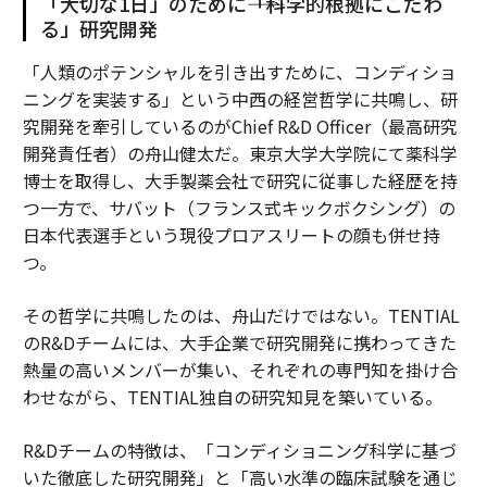
「大切な1日」のために――「科学的根拠にこだわ
る」研究開発
「人類のポテンシャルを引き出すために、コンディショ
ニングを実装する」という中西の経営哲学に共鳴し、研
究開発を牽引しているのがChief R&D Officer（最高研究
開発責任者）の舟山健太だ。東京大学大学院にて薬科学
博士を取得し、大手製薬会社で研究に従事した経歴を持
つ一方で、サバット（フランス式キックボクシング）の
日本代表選手という現役プロアスリートの顔も併せ持
つ。
その哲学に共鳴したのは、舟山だけではない。TENTIAL
のR&Dチームには、大手企業で研究開発に携わってきた
熱量の高いメンバーが集い、それぞれの専門知を掛け合
わせながら、TENTIAL独自の研究知見を築いている。
R&Dチームの特徴は、「コンディショニング科学に基づ
いた徹底した研究開発」と「高い水準の臨床試験を通じ