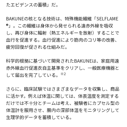
たエビデンスの蓄積」だ。
BAKUNEの核となる技術は、特殊機能繊維「SELFLAME
®」。この繊維は身体から発せられる遠赤外線を吸収
し、再び身体に輻射（熱エネルギーを放射）することで
血行を促進する。血行促進により筋肉のコリ等の改善、
疲労回復が促される仕組みだ。
科学的根拠に基づいて開発されたBAKUNEは、家庭用遠
赤外線血行促進衣自主基準をクリアし、一般医療機器と
※2
して届出を完了している。
さらに、臨床試験ではさまざまなデータを収集し、商品
に活かす。例えば体温に関しては、体表温度を測定する
だけでは不十分とチームは考え、被験者にカプセル型の
体温計を服用させ、腸内の深部体温をモニタリングして
生理学的データを蓄積している。