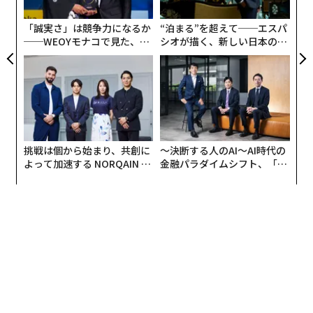
FE
無
0年
防
「誠実さ」は競争力になるか
“泊まる”を超えて──エスパ
──WEOYモナコで見た、く
シオが描く、新しい日本のラ
ら寿司の経営哲学
グジュアリー（前編）
挑戦は個から始まり、共創に
〜決断する人のAI〜AI時代の
よって加速する NORQAIN JA
金融パラダイムシフト、「超
Getty Images
PAN 特別座談会
個別化」の核心 【MUFG×ウ
スーツのブランドは公表されていないが、これまでトラ
ェルスナビ×PwC】
ンプ氏が愛用してきた、イタリアの高級ブランド「ブリ
オーニ」のものである可能性が極めて高い。ブリオーニ
はラグジュアリーなテーラリングで知られ、彼が第一期
政権中から愛用してきたことを考えれば、今回もそのス
タイルを踏襲したと考えられる。
ここで疑問が浮かぶ。トランプ氏は「アメリカ・ファー