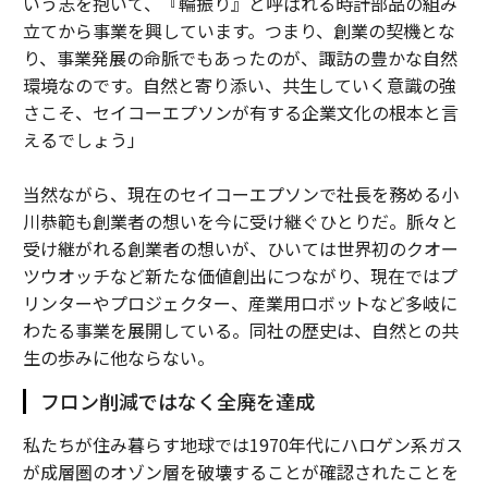
いう志を抱いて、『輪振り』と呼ばれる時計部品の組み
立てから事業を興しています。つまり、創業の契機とな
り、事業発展の命脈でもあったのが、諏訪の豊かな自然
環境なのです。自然と寄り添い、共生していく意識の強
さこそ、セイコーエプソンが有する企業文化の根本と言
えるでしょう」
当然ながら、現在のセイコーエプソンで社長を務める小
川恭範も創業者の想いを今に受け継ぐひとりだ。脈々と
受け継がれる創業者の想いが、ひいては世界初のクオー
ツウオッチなど新たな価値創出につながり、現在ではプ
リンターやプロジェクター、産業用ロボットなど多岐に
わたる事業を展開している。同社の歴史は、自然との共
生の歩みに他ならない。
フロン削減ではなく全廃を達成
私たちが住み暮らす地球では1970年代にハロゲン系ガス
が成層圏のオゾン層を破壊することが確認されたことを