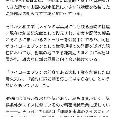
それから100有余年、1942年には霊峰・富士を望み続け
てきた静かな山国の湖水風景に小さな味噌蔵を改装した
時計部品の組み立て工場が加わっている。
それが大和工業（メインの写真奥に今も残る当時の社屋
／現在は創業記念館として復元され、史実や歴代の製品
とそれらにまつわるストーリーを公開中）であり、同社
がセイコーエプソンとして世界規模での発展を遂げた現
在においても、創業の地である諏訪湖のほとりに本社は
置かれ、雄大な自然の風景と向き合い続けている。
「セイコーエプソンの前身である大和工業を創業した山
崎久夫は、『絶対に諏訪湖を汚してはならない』という
想いをもっていました。
諏訪には清らかな水と空気があり、夏も湿度が低く、気
候条件がスイスに似ているので精密機械産業に適してい
る——。そう考えた山崎は『諏訪を東洋のスイスに』と