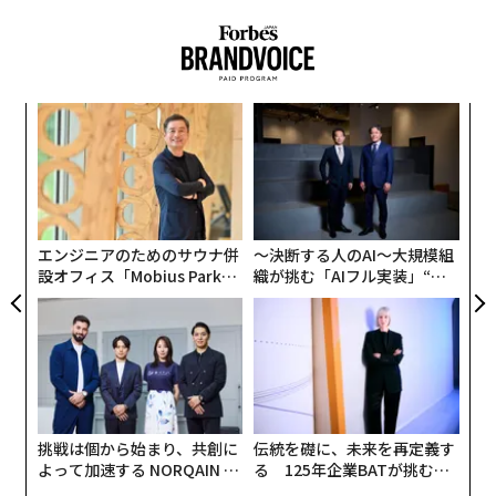
目
変え
の
FE
ン
なく
〈7
0年
Ja
ャ
er」
ト
リア
エンジニアのためのサウナ併
〜決断する人のAI〜大規模組
UM
設オフィス「Mobius Park」
織が挑む「AIフル実装」“使
がオープン──タマディック
う”企業から“動く”企業へ【N
が健康経営を徹底する理由
TTドコモビジネス×PwC】
挑戦は個から始まり、共創に
伝統を礎に、未来を再定義す
よって加速する NORQAIN JA
る 125年企業BATが挑むス
PAN 特別座談会
モークレスな未来