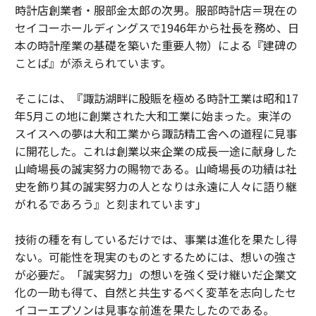
時計店創業者・服部金太郎の次男。服部時計店＝現在の
セイコーホールディングスで1946年から社長を務め、日
本の時計産業の基礎を築いた重要人物）による『建碑の
ことば』が添えられています。
そこには、『諏訪湖畔に殷賑を極める時計工業は昭和17
年5月この地に創業された大和工業に始まった。東洋の
スイスへの夢は大和工業から諏訪精工舎への道程に見事
に開花した。これは創業以来企業の成長一途に献身した
山崎場長の誠実努力の賜物である。山崎場長の功績は社
史を飾り其の誠実努力の人となりは永遠に人々に語り継
がれるであろう』と刻まれています」
技術の種を有しているだけでは、事業は進化を果たし得
ない。可能性を現実のものとするためには、想いの強さ
が必要だ。「誠実努力」の想いを強く受け継いだ企業文
化の一助も得て、自然と共生するべく変革を志向したセ
イコーエプソンは見事な前進を果たしたのである。