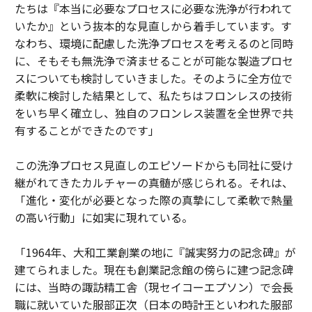
たちは『本当に必要なプロセスに必要な洗浄が行われて
いたか』という抜本的な見直しから着手しています。す
なわち、環境に配慮した洗浄プロセスを考えるのと同時
に、そもそも無洗浄で済ませることが可能な製造プロセ
スについても検討していきました。そのように全方位で
柔軟に検討した結果として、私たちはフロンレスの技術
をいち早く確立し、独自のフロンレス装置を全世界で共
有することができたのです」
この洗浄プロセス見直しのエピソードからも同社に受け
継がれてきたカルチャーの真髄が感じられる。それは、
「進化・変化が必要となった際の真摯にして柔軟で熱量
の高い行動」に如実に現れている。
「1964年、大和工業創業の地に『誠実努力の記念碑』が
建てられました。現在も創業記念館の傍らに建つ記念碑
には、当時の諏訪精工舎（現セイコーエプソン）で会長
職に就いていた服部正次（日本の時計王といわれた服部