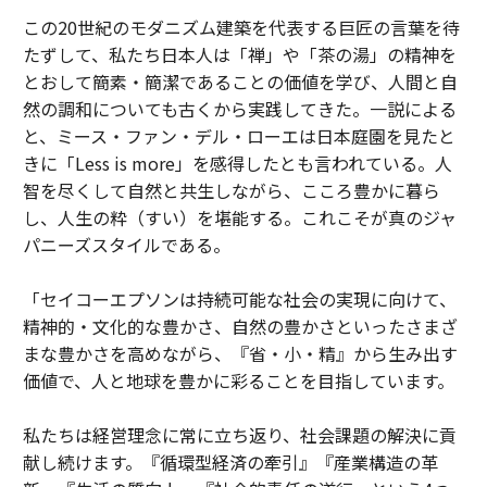
この20世紀のモダニズム建築を代表する巨匠の言葉を待
たずして、私たち日本人は「禅」や「茶の湯」の精神を
とおして簡素・簡潔であることの価値を学び、人間と自
然の調和についても古くから実践してきた。一説による
と、ミース・ファン・デル・ローエは日本庭園を見たと
きに「Less is more」を感得したとも言われている。人
智を尽くして自然と共生しながら、こころ豊かに暮ら
し、人生の粋（すい）を堪能する。これこそが真のジャ
パニーズスタイルである。
「セイコーエプソンは持続可能な社会の実現に向けて、
精神的・文化的な豊かさ、自然の豊かさといったさまざ
まな豊かさを高めながら、『省・小・精』から生み出す
価値で、人と地球を豊かに彩ることを目指しています。
私たちは経営理念に常に立ち返り、社会課題の解決に貢
献し続けます。『循環型経済の牽引』『産業構造の革