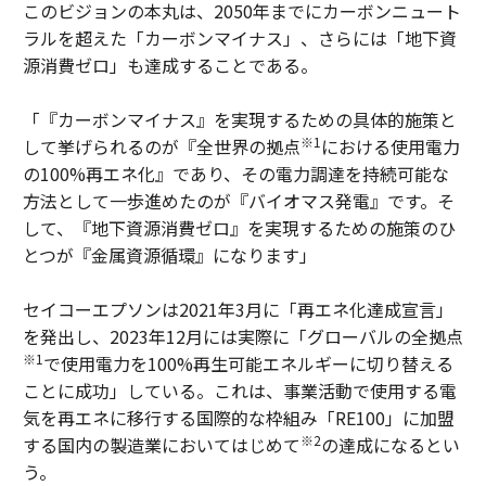
このビジョンの本丸は、2050年までにカーボンニュート
ラルを超えた「カーボンマイナス」、さらには「地下資
源消費ゼロ」も達成することである。
「『カーボンマイナス』を実現するための具体的施策と
※1
して挙げられるのが『全世界の拠点
における使用電力
の100%再エネ化』であり、その電力調達を持続可能な
方法として一歩進めたのが『バイオマス発電』です。そ
して、『地下資源消費ゼロ』を実現するための施策のひ
とつが『金属資源循環』になります」
セイコーエプソンは2021年3月に「再エネ化達成宣言」
を発出し、2023年12月には実際に「グローバルの全拠点
※1
で使用電力を100%再生可能エネルギーに切り替える
ことに成功」している。これは、事業活動で使用する電
気を再エネに移行する国際的な枠組み「RE100」に加盟
※2
する国内の製造業においてはじめて
の達成になるとい
う。