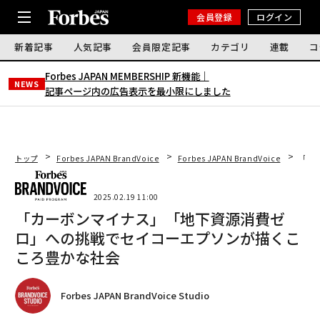
会員登録
ログイン
新着記事
人気記事
会員限定記事
カテゴリ
連載
コ
Forbes JAPAN MEMBERSHIP 新機能｜
NEWS
記事ページ内の広告表示を最小限にしました
トップ
Forbes JAPAN BrandVoice
Forbes JAPAN BrandVoice
「カ
2025.02.19 11:00
「カーボンマイナス」「地下資源消費ゼ
ロ」への挑戦でセイコーエプソンが描くこ
ころ豊かな社会
Forbes JAPAN BrandVoice Studio