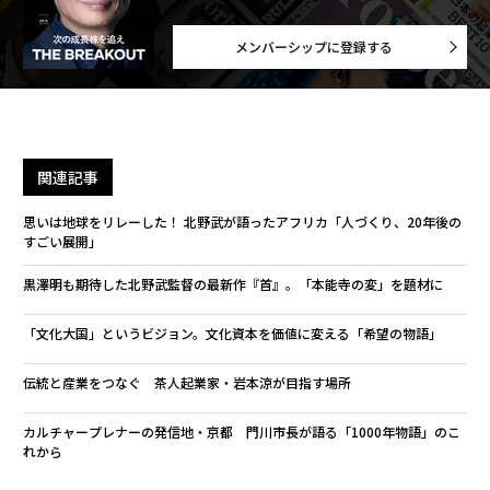
メンバーシップに登録する
関連記事
思いは地球をリレーした！ 北野武が語ったアフリカ「人づくり、20年後の
すごい展開」
黒澤明も期待した北野武監督の最新作『首』。「本能寺の変」を題材に
「文化大国」というビジョン。文化資本を価値に変える「希望の物語」
伝統と産業をつなぐ 茶人起業家・岩本涼が目指す場所
カルチャープレナーの発信地・京都 門川市長が語る「1000年物語」のこ
れから