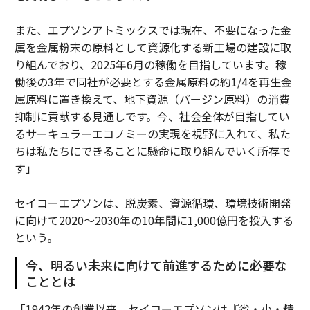
また、エプソンアトミックスでは現在、不要になった金
属を金属粉末の原料として資源化する新工場の建設に取
り組んでおり、2025年6月の稼働を目指しています。稼
働後の3年で同社が必要とする金属原料の約1/4を再生金
属原料に置き換えて、地下資源（バージン原料）の消費
抑制に貢献する見通しです。今、社会全体が目指してい
るサーキュラーエコノミーの実現を視野に入れて、私た
ちは私たちにできることに懸命に取り組んでいく所存で
す」
セイコーエプソンは、脱炭素、資源循環、環境技術開発
に向けて2020〜2030年の10年間に1,000億円を投入する
という。
今、明るい未来に向けて前進するために必要な
こととは
「1942年の創業以来、セイコーエプソンは『省・小・精