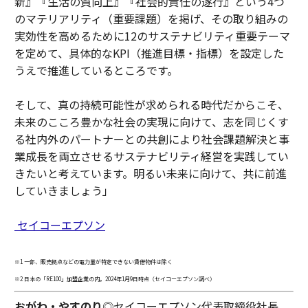
新』『生活の質向上』『社会的責任の遂行』という4つ
のマテリアリティ（重要課題）を掲げ、その取り組みの
実効性を高めるために12のサステナビリティ重要テーマ
を定めて、具体的なKPI（推進目標・指標）を設定した
うえで推進しているところです。
そして、真の持続可能性が求められる時代だからこそ、
未来のこころ豊かな社会の実現に向けて、志を同じくす
る社内外のパートナーとの共創により社会課題解決と事
業成長を両立させるサステナビリティ経営を実践してい
きたいと考えています。明るい未来に向けて、共に前進
していきましょう」
セイコーエプソン
※1 一部、販売拠点などの電力量が特定できない賃借物件は除く
※2 日本の「RE100」加盟企業の内。2024年1月9日時点（セイコーエプソン調べ）
おがわ・やすのり
◎セイコーエプソン代表取締役社長。