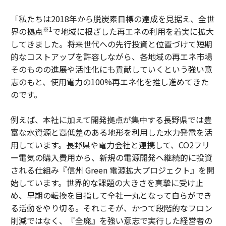
「私たちは2018年から脱炭素目標の達成を見据え、全世
※1
界の拠点
で地域に根ざした再エネの利用を着実に拡大
してきました。将来世代への先行投資と位置づけて短期
的なコストアップを許容しながら、各地域の再エネ市場
そのものの進展や活性化にも貢献していくという強い意
志のもと、使用電力の100%再エネ化を推し進めてきた
のです。
例えば、本社に加えて開発拠点が集中する長野県では豊
富な水資源と高低差のある地形を利用した水力発電を活
用しています。長野県や電力会社と連携して、CO2フリ
ー電気の購入費用から、新規の電源開発へ継続的に投資
される仕組み『信州 Green 電源拡大プロジェクト』を開
始しています。世界的な課題の大きさを真摯に受け止
め、早期の転換を目指して全社一丸となって自らができ
る活動をやり切る。それこそが、かつて段階的なフロン
削減ではなく、『全廃』を強い意志で実行した経営者の