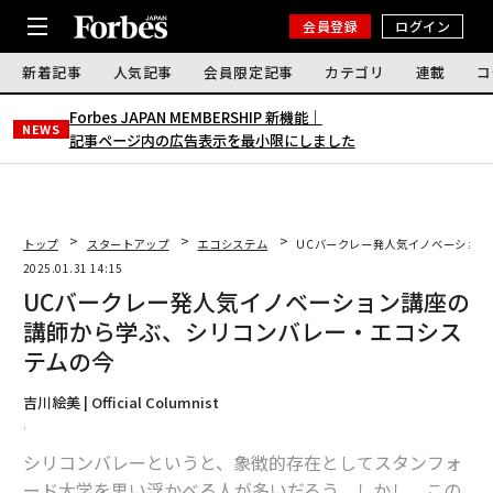
会員登録
ログイン
新着記事
人気記事
会員限定記事
カテゴリ
連載
コ
Forbes JAPAN MEMBERSHIP 新機能｜
NEWS
記事ページ内の広告表示を最小限にしました
トップ
スタートアップ
エコシステム
UCバークレー発人気イノベーショ
2025.01.31 14:15
UCバークレー発人気イノベーション講座の
講師から学ぶ、シリコンバレー・エコシス
テムの今
吉川絵美 | Official Columnist
.
シリコンバレーというと、象徴的存在としてスタンフォ
ード大学を思い浮かべる人が多いだろう。しかし、この