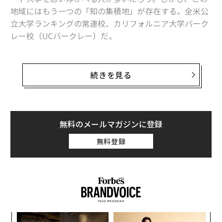
地域にはもう一つの「知の集積地」が存在する。全米公
立大学ランキングの常連校、カリフォルニア大学バーク
レー校（UCバークレー）だ。
今回は、UCバークレーのハース・ビジネススクール (Ha
as School of Business) で24年以上も続く人気講座「事
続きを見る
業機会の探索：シリコンバレーのテクノロジーと起業 (O
pportunity Recognition: Technology & Entrepreneursh
ip in Silicon Valley)」の教鞭をとるJon Metzler氏か
ら、シリコンバレーの起業エコシステム、そして日本へ
無料のメールマガジンに登録
の示唆について話を聞いた。
無料登録
パ