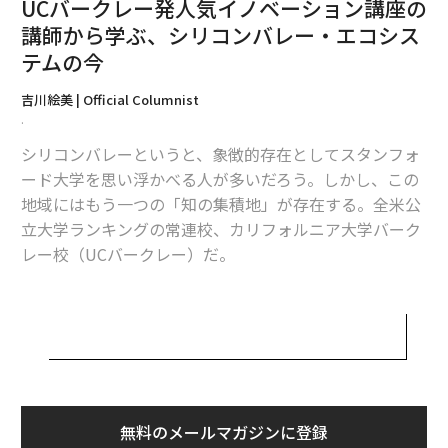
UCバークレー発人気イノベーション講座の
講師から学ぶ、シリコンバレー・エコシス
1
2
3
テムの今
文 = 吉川絵美
吉川絵美 | Official Columnist
.
シリコンバレーというと、象徴的存在としてスタンフォ
2026年9月号発売中
ード大学を思い浮かべる人が多いだろう。しかし、この
地域にはもう一つの「知の集積地」が存在する。全米公
最新号の購入はこちらから
立大学ランキングの常連校、カリフォルニア大学バーク
レー校（UCバークレー）だ。
メンバーシップに登録する
今回は、UCバークレーのハース・ビジネススクール (Ha
as School of Business) で24年以上も続く人気講座「事
業機会の探索：シリコンバレーのテクノロジーと起業 (O
pportunity Recognition: Technology & Entrepreneursh
ip in Silicon Valley)」の教鞭をとるJon Metzler氏か
関連記事
ら、シリコンバレーの起業エコシステム、そして日本へ
無料のメールマガジンに登録
シリコンバレーのデカコーン企業で8年間幹部として働いてきた中で学んだ