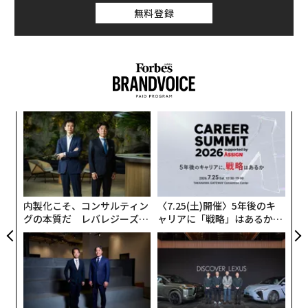
の示唆について話を聞いた。
6つのこと
無料登録
「AIとクリプトの融合」で起きる3つのイノベーション
韓国のWeb3業界最前線！韓国のWeb3ビジネスはどこへ向かうのか？
韓国のWeb3業界最前線！ なぜ韓国では暗号資産投資熱が高いのか？
伝
米国の日本人連続起業家が目指すメタバース社会
る
モ
「
─
ら
advertisement
内製化こそ、コンサルティン
〈7.25(土)開催〉5年後のキ
グの本質だ レバレジーズが
ャリアに「戦略」はあるか。
実践する、次世代ファームの
トップエグゼクティブのキャ
全貌
リアに触れる1日│CAREER S
UMMIT 2026