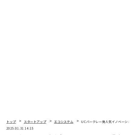
自身も米UCバークレーのハース・ビジネススクールでMBAを取得しているJon Me
tzler氏 Courtesy of the Author
すべての分野で優れたテクノロジ
次ページ ＞
ーの集積があるエコシステムはシ
トップ
スタートアップ
エコシステム
UCバークレー発人気イノベーショ
リコンバレーだけ
2025.01.31 14:15