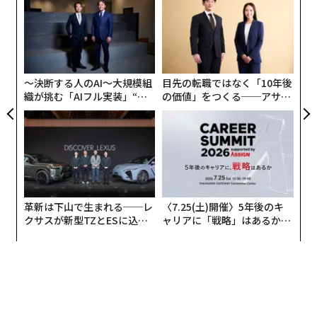
技
無
A
防
顧客
pa
な
〜決断する人のAI〜大規模組
目先の転職ではなく「10年後
織が挑む「AIフル実装」“使
の価値」をつくる──アサイ
う”企業から“動く”企業へ【N
ンの長期伴走型支援とは
TTドコモビジネス×PwC】
革新は下山で生まれる──レ
〈7.25(土)開催〉5年後のキ
クサスが新型TZとESに込め
ャリアに「戦略」はあるか。
た「DISCOVER」の哲学
トップエグゼクティブのキャ
リアに触れる1日│CAREER S
UMMIT 2026
米UCバークレーのハース・ビジネススクールで教鞭を取るJon Metzler氏（右）と