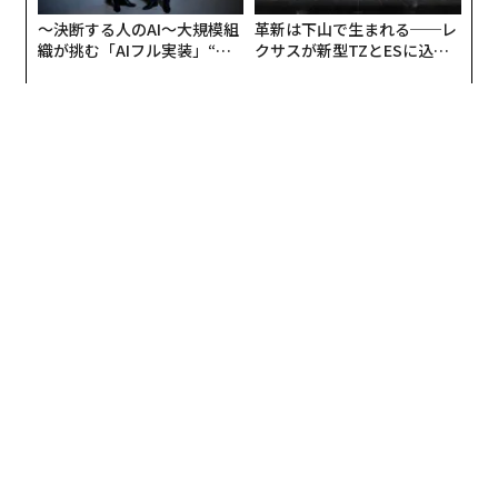
〜決断する人のAI〜大規模組
革新は下山で生まれる──レ
織が挑む「AIフル実装」“使
クサスが新型TZとESに込め
う”企業から“動く”企業へ【N
た「DISCOVER」の哲学
TTドコモビジネス×PwC】
米UCバークレーのハース・ビジネススクールで教鞭を取るJon Metzler氏（右）と
筆者（左） Courtesy of the Author
吉川
：この「事業機会の探索」コースはUCバークレーで
も長い歴史をもつ講座ですね。
Jon
：はい、もともと2000年に前任のAndrew Isaacs先
生が開設した講座で、私は当時、ハース・ビジネススク
ールのMBAの学生として受講していたんです。卒業後は
スタートアップやコンサルティングの現場で経験を積ん
だ後、2014年以降、自分もハース・ビジネススクールで
教鞭を取るようになり、今年からIsaacs氏の依頼でこの