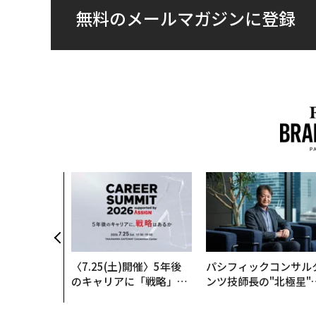
無料のメールマガジンに登録
〈7.25(土)開催〉5年後
パシフィックコンサル
のキャリアに「戦略」は
ンツ技師長の"北極星"
あるか。トップエグゼク
災害への無力感を乗り
ティブのキャリアに触れ
え見つけた、防災一筋2