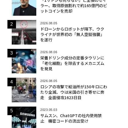
ラー、取得原価割れで約165億円のビ
ットコインを売却
2026.08.05
ドローンからロボットが降下、ウク
ライナが世界初の「無人空挺強襲」
を遂行
2026.08.06
栄養ドリンク成分の定番タウリンに
「老化細胞」を除去するメカニズム
を発見
2026.08.05
ロシアの攻撃で給油所が150キロにわ
たり全滅、ウは米国の引き寄せに奔
走 全面侵攻1623日目
2023.05.03
サムスン、ChatGPTの社内使用禁
止 機密コードの流出受け