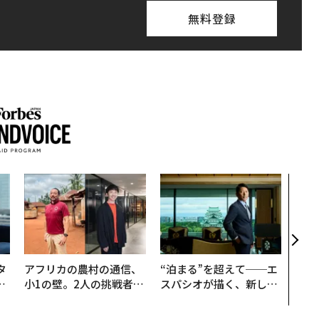
無料登録
伝統
義す
が挑
来
タ
アフリカの農村の通信、
“泊まる”を超えて──エ
。
小1の壁。2人の挑戦者が
スパシオが描く、新しい
越
手にした「次なる武器」
日本のラグジュアリー
0
（前編）