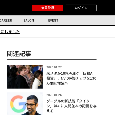
会員登録
ログイン
CAREER
SALON
EVENT
限にしました
関連記事
2025.01.27
米メタが10兆円注ぐ「巨額AI
投資」、NVIDIA製チップを130
万個に増強へ
2025.01.26
グーグルの新技術「タイタ
ン」はAIに人間並みの記憶を与
える