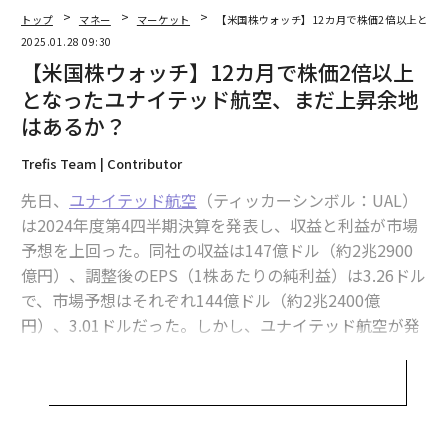
ともあり、直近決算の発表後では大きな変化は見られな
トップ
マネー
マーケット
【米国株ウォッチ】12カ月で株価2倍以上とな
かった。もう少し長い期間を見ても、過去4年間におけ
2025.01.28 09:30
るユナイテッド航空株の上昇は一貫しているとは言い難
【米国株ウォッチ】12カ月で株価2倍以上
く、年間リターンはS&P500よりかなり不安定だ。同社
となったユナイテッド航空、まだ上昇余地
株の年間リターンは、2021年に1％、2022年に14％、20
はあるか？
23年に9％、2024年に135％であった。
Trefis Team | Contributor
先日、
ユナイテッド航空
（ティッカーシンボル：UAL）
は2024年度第4四半期決算を発表し、収益と利益が市場
予想を上回った。同社の収益は147億ドル（約2兆2900
億円）、調整後のEPS（1株あたりの純利益）は3.26ドル
で、市場予想はそれぞれ144億ドル（約2兆2400億
円）、3.01ドルだった。しかし、ユナイテッド航空が発
表した2025年度の業績見通しは、市場予想とほぼ一致し
ており、決算発表後の株価に大きな変化は見られなかっ
た。