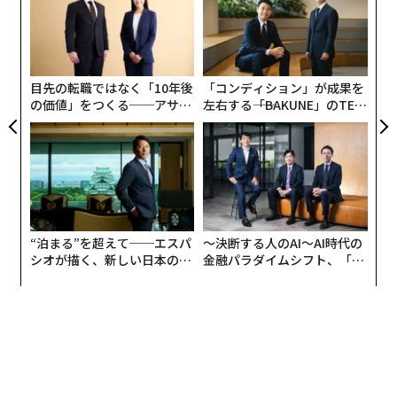
M）が6.3％増加し、座席マイルあたりの旅客収入も0.
た、
モ
小1
挑
6％増加したことによるものである。調整後のEBITDA
にし
よっ
（利払い前・税引き前・減価償却前利益）ベースの利益
PA
率は前年同期の12.9％から15.9％へと改善した。コスト
目先の転職ではなく「10年後
「コンディション」が成果を
の面では、燃料費は前年同期比で19.3％減少した一方
の価値」をつくる──アサイ
左右する――「BAKUNE」のTEN
で、賃金や航空機整備など燃料費以外の費用は増加傾向
ンの長期伴走型支援とは
TIALが支える「挑戦者の明
日」
にあった。その結果、調整後のEPSは、前年同期の2.00
ドルから3.26ドルへと増加した。
ユナイテッド航空が発表した2025年度の業績見通しで
は、調整後のEPSが11.50ドルから13.50ドルの範囲にな
“泊まる”を超えて──エスパ
〜決断する人のAI〜AI時代の
るとされている。これに対し、市場予想の数値は12.56
シオが描く、新しい日本のラ
金融パラダイムシフト、「超
ドルだった。全体として、ユナイテッド航空は良好な第
グジュアリー（前編）
個別化」の核心 【MUFG×ウ
ェルスナビ×PwC】
4四半期を報告し、2025年に向けては予想通りの見通し
を示したと言える。
株価の動向と、目標株価
UALの株価は、ここ1年ほど好調に上昇を続けていたこ