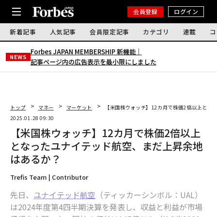
会員登録
ログイン
新着記事
人気記事
会員限定記事
カテゴリ
連載
コ
Forbes JAPAN MEMBERSHIP 新機能｜
NEWS
記事ページ内の広告表示を最小限にしました
トップ
マネー
マーケット
【米国株ウォッチ】12カ月で株価2倍以上とな
2025.01.28 09:30
【米国株ウォッチ】12カ月で株価2倍以上
となったユナイテッド航空、まだ上昇余地
はあるか？
Trefis Team | Contributor
先日、
ユナイテッド航空
（ティッカーシンボル：UAL）
は2024年度第4四半期決算を発表し、収益と利益が市場