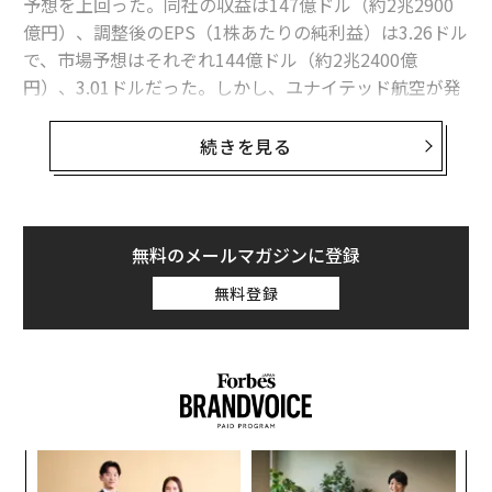
予想を上回った。同社の収益は147億ドル（約2兆2900
億円）、調整後のEPS（1株あたりの純利益）は3.26ドル
で、市場予想はそれぞれ144億ドル（約2兆2400億
円）、3.01ドルだった。しかし、ユナイテッド航空が発
表した2025年度の業績見通しは、市場予想とほぼ一致し
ており、決算発表後の株価に大きな変化は見られなかっ
続きを見る
た。
ユナイテッド航空の株価は、2024年初めから約162％上
昇しており、同期間に約28％上昇したS&P500種株価指
無料のメールマガジンに登録
数を大きくアウトパフォームしている。旺盛な旅行需
無料登録
要、ビジネス出張の増加、直近四半期における明るい業
績がユナイテッド航空の株価を押し上げている。
直近決算の概要
先述したように、ユナイテッド航空の第4四半期決算に
おける収益は147億ドル（約2兆2900億円）で、前年同
ンツ
伝
期と比べ7.8％増加した。これは、座席有効マイル（AS
への
る