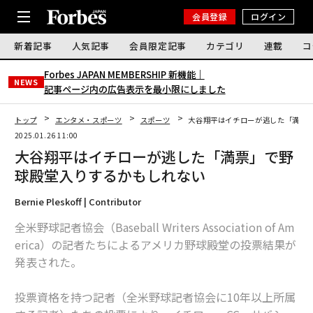
会員登録
ログイン
新着記事
人気記事
会員限定記事
カテゴリ
連載
コ
Forbes JAPAN MEMBERSHIP 新機能｜
NEWS
記事ページ内の広告表示を最小限にしました
トップ
エンタメ・スポーツ
スポーツ
大谷翔平はイチローが逃した「満票
2025.01.26 11:00
大谷翔平はイチローが逃した「満票」で野
球殿堂入りするかもしれない
Bernie Pleskoff | Contributor
全米野球記者協会（Baseball Writers Association of Am
erica）の記者たちによるアメリカ野球殿堂の投票結果が
発表された。
投票資格を持つ記者（全米野球記者協会に10年以上所属