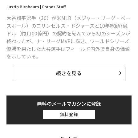
Justin Birnbaum | Forbes Staff
大谷翔平選手（30）が米MLB（メジャー・リーグ・ベー
スボール）のロサンゼルス・ドジャースと10年総額7億
ドル（約1100億円）の契約を結んでから初のシーズンが
終わったが、ナ・リーグMVPに輝き、ワールドシリーズ
優勝を果たした大谷選手はフィールド内外で自身の価値
を示している。
調査会社SponsorUnited（スポンサーユナイテッド）に
続きを見る
よると、ドジャースは大谷選手の入団を受けて2024年に
日系企業12社と契約し、スポンサー収入は計7000万ドル
（約110億円）増えた。「大谷選手効果」はドジャース
にとどまらず、MLBの他の球団にも及んでいる。
無料のメールマガジンに登録
無料登録
SponsorUnitedのボブ・リンチ最高経営責任者（CEO）
は「大谷選手が敵地で試合をするたびに、対戦相手がボ
ルチモア・オリオールズやニューヨーク・ヤンキースな