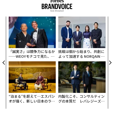
どどこであろうと、バックネットを見ると日本企業の広
告を目にする」と指摘する。同社はドジャースを迎えて
試合を行った球団が日本企業とのデジタルサイネージ広
〜
告契約で約1500万ドル（約23億円）の収入を得たと推定
金
している。「つまり、多くの企業が敵地まで大谷選手を
個
革
追いかけており、球団に直接、あるいはサイネージの広
ェ
ク
告枠を販売している広告代理店のVan Wagner（ヴァン・
た「
ワグナー）にお金を支払っている」とリンチは説明す
「誠実さ」は競争力になるか
挑戦は個から始まり、共創に
る。
──WEOYモナコで見た、く
よって加速する NORQAIN JA
ら寿司の経営哲学
PAN 特別座談会
“泊まる”を超えて─エスパシ
内製化こそ、コンサルティン
オが描く、新しい日本のラグ
グの本質だ レバレジーズが
ジュアリー（中編）
実践する、次世代ファームの
全貌