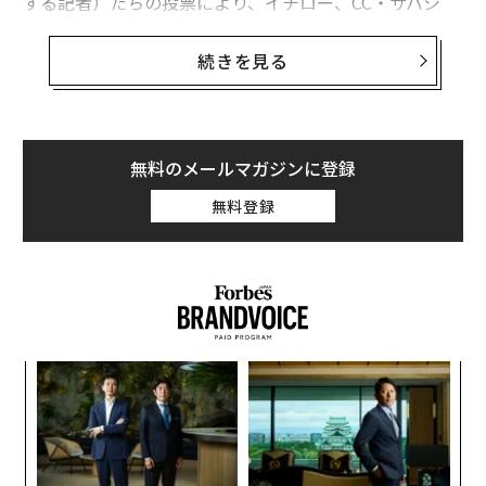
する記者）たちの投票により、イチロー、CC・サバシ
ア、ビリー・ワグナーの3人が新たに野球殿堂入りする
ことに決まった。
続きを見る
3人は、7月27日にニューヨーク州クーパーズタウンで開
催される式典で、故ディック・アレン、デイブ・パーカ
ーと共に表彰され、野球殿堂博物館にレリーフが飾られ
無料のメールマガジンに登録
ることになる。アレンとパーカーは2024年12月のウィン
無料登録
ターミーティングで、1980年以前の時代を対象とする
「クラシックベースボール時代」委員会の投票によって
野球殿堂入りに選出された。
〜
織
う
A
T
顧客
pa