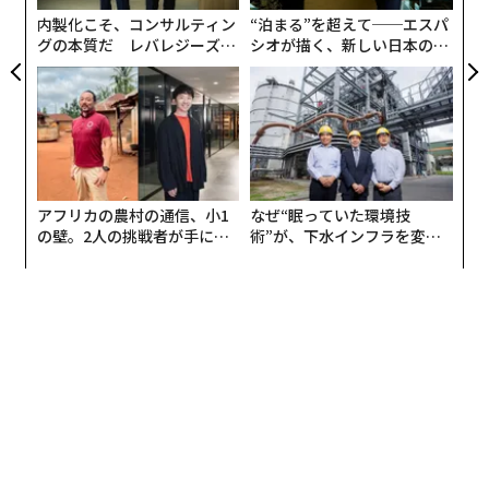
な
内製化こそ、コンサルティン
“泊まる”を超えて──エスパ
グの本質だ レバレジーズが
シオが描く、新しい日本のラ
実践する、次世代ファームの
グジュアリー（前編）
全貌
アフリカの農村の通信、小1
なぜ“眠っていた環境技
の壁。2人の挑戦者が手にし
術”が、下水インフラを変え
た「次なる武器」
たのか──産総研×月島JFE
アクアソリューションの10年