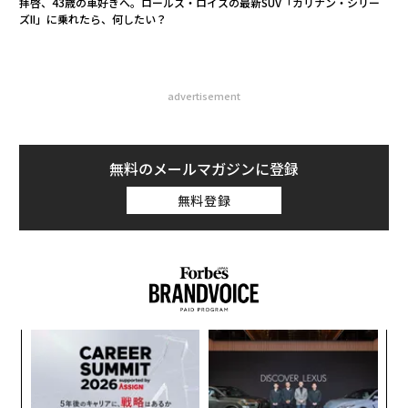
拝啓、43歳の車好きへ。ロールス・ロイスの最新SUV「カリナン・シリー
ズII」に乗れたら、何したい？
advertisement
無料のメールマガジンに登録
無料登録
るか
パ
、く
技
無
義す
挑
防
むス
よっ