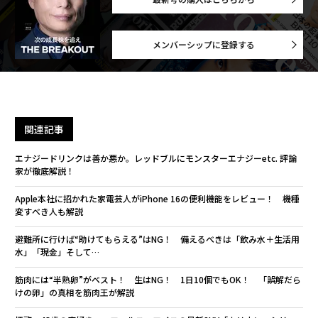
メンバーシップに登録する
関連記事
エナジードリンクは善か悪か。レッドブルにモンスターエナジーetc. 評論
家が徹底解説！
Apple本社に招かれた家電芸人がiPhone 16の便利機能をレビュー！ 機種
変すべき人も解説
避難所に行けば“助けてもらえる”はNG！ 備えるべきは「飲み水＋生活用
水」「現金」そして…
筋肉には“半熟卵”がベスト！ 生はNG！ 1日10個でもOK！ 「誤解だら
けの卵」の真相を筋肉王が解説