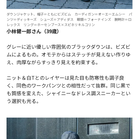
ダウンジャケット、帽子＝ともにビズビム カーディガン＝オーエーエムシー パ
ンツ＝ディッキーズ シューズ＝アディダス 眼鏡＝フォーナインズ 腕時計＝ロ
レックス リング＝ホーセンブース×スピネリキルコリン
小林健一郎さん（39歳）
グレーに近い優しい雰囲気のブラックダウンは、ビズビ
ムによるもの。オモテからはステッチが見えない作りゆ
え、肉厚ながらすっきり見えを約束する。
ニット＆白Tとのレイヤーは見た目も防寒性も調子良
く、同色のワークパンツとの相性だって抜群。同じ黒で
も質感を変えた、シャイニーなドレス調スニーカーとい
う選択も光る。