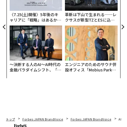
PA
〈7.25(土)開催〉5年後のキ
革新は下山で生まれる──レ
ャリアに「戦略」はあるか。
クサスが新型TZとESに込め
トップエグゼクティブのキャ
た「DISCOVER」の哲学
リアに触れる1日│CAREER S
UMMIT 2026
〜決断する人のAI〜AI時代の
エンジニアのためのサウナ併
金融パラダイムシフト、「超
設オフィス「Mobius Park」
個別化」の核心 【MUFG×ウ
がオープン──タマディック
ェルスナビ×PwC】
が健康経営を徹底する理由
トップ
Forbes JAPAN BrandVoice
Forbes JAPAN BrandVoice
AIが