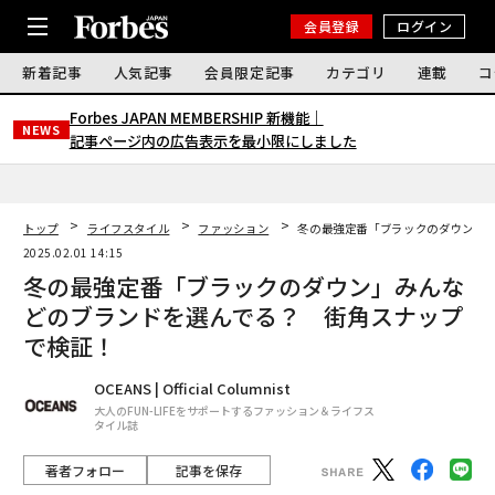
会員登録
ログイン
新着記事
人気記事
会員限定記事
カテゴリ
連載
コ
Forbes JAPAN MEMBERSHIP 新機能｜
NEWS
記事ページ内の広告表示を最小限にしました
トップ
ライフスタイル
ファッション
冬の最強定番「ブラックのダウン」
2025.02.01 14:15
冬の最強定番「ブラックのダウン」みんな
どのブランドを選んでる？ 街角スナップ
で検証！
OCEANS | Official Columnist
大人のFUN-LIFEをサポートするファッション＆ライフス
タイル誌
著者フォロー
記事を保存