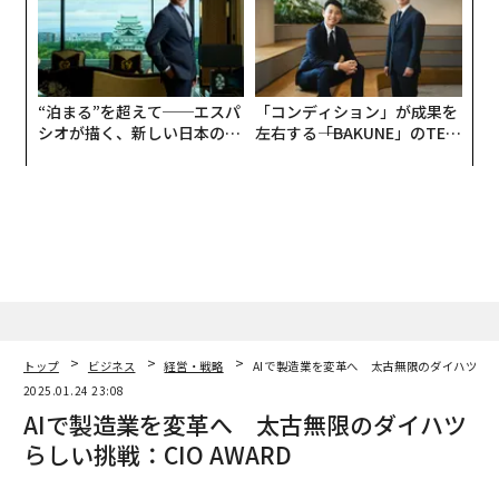
“泊まる”を超えて──エスパ
「コンディション」が成果を
シオが描く、新しい日本のラ
左右する――「BAKUNE」のTEN
グジュアリー（前編）
TIALが支える「挑戦者の明
日」
トップ
ビジネス
経営・戦略
AIで製造業を変革へ 太古無限のダイハツらしい
2025.01.24 23:08
AIで製造業を変革へ 太古無限のダイハツ
らしい挑戦：CIO AWARD