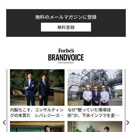
無料のメールマガジンに登録
無料登録
「
─
ら
パ
技
無
防
内製化こそ、コンサルティン
なぜ“眠っていた環境技
グの本質だ レバレジーズが
術”が、下水インフラを変え
実践する、次世代ファームの
たのか──産総研×月島JFE
全貌
アクアソリューションの10年