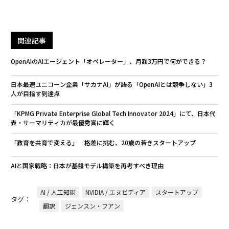
関連記事
OpenAIのAIエージェント「オペレーター」、月額3万円で何ができる？
日本最速ユニコーン企業「サカナAI」が語る「OpenAIとは競争しない」3
人が目指す到達点
「KPMG Private Enterprise Global Tech Innovator 2024」にて、日本代
表・サーマリティカが最優秀賞に輝く
「教育を共育で変える」 格差に挑む、20歳の若きスタートアップ
AIと国家戦略：日本が基盤モデル構築を再考すべき理由
AI / 人工知能
NVIDIA / エヌビディア
スタートアップ
タグ：
翻訳
ジェンスン・フアン