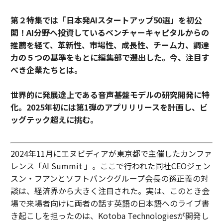
第２特集では「日本発AIスタートアップ50選」を初公
開！AI分野へ投資しているベンチャーキャピタルからの
推薦を経て、革新性、市場性、成長性、チーム力、調達
力の５つの基準をもとに編集部で選出した。今、注目す
べき企業たちとは。
世界的に発展途上である音声基盤モデルの研究開発に特
化。2025年初には第1弾のアプリリリースを計画し、ビ
ッグテック超えに挑む。
2024年11月にエヌビディアが東京都で主催したカンファ
レンス「AI Summit 」。ここで行われた同社CEOジェン
スン・フアンとソフトバンクグループ会長の孫正義の対
談は、経済界から大きく注目された。実は、このとき会
場で来場者向けに両者の話す英語の日本語へのライブ書
き起こしを担ったのは、Kotoba Technologiesが開発し