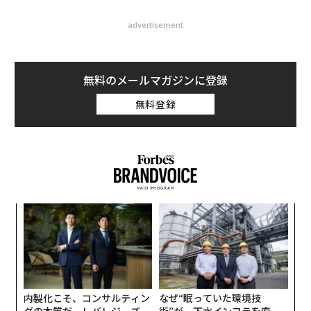
advertisement
無料のメールマガジンに登録
無料登録
「
─
ら
パ
技
無
防
内製化こそ、コンサルティン
なぜ“眠っていた環境技