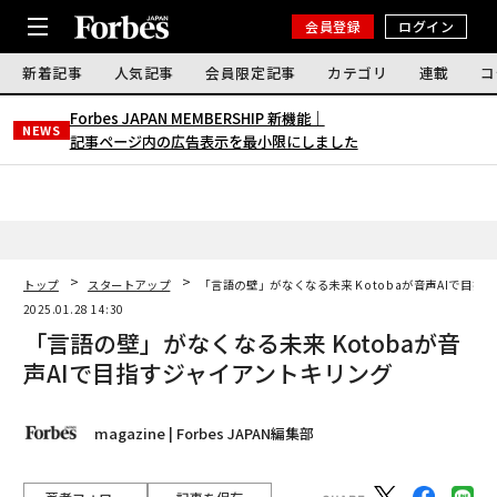
会員登録
ログイン
新着記事
人気記事
会員限定記事
カテゴリ
連載
コ
Forbes JAPAN MEMBERSHIP 新機能｜
NEWS
記事ページ内の広告表示を最小限にしました
トップ
スタートアップ
「言語の壁」がなくなる未来 Kotobaが音声AIで目指
2025.01.28 14:30
「言語の壁」がなくなる未来 Kotobaが音
声AIで目指すジャイアントキリング
magazine | Forbes JAPAN編集部