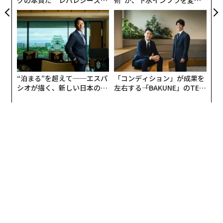
グの本質だ レバレジーズが
術”が、下水インフラを変え
実践する、次世代ファームの
たのか──産総研×月島JFE
全貌
アクアソリューションの10年
“泊まる”を超えて──エスパ
「コンディション」が成果を
シオが描く、新しい日本のラ
左右する――「BAKUNE」のTEN
グジュアリー（前編）
TIALが支える「挑戦者の明
日」