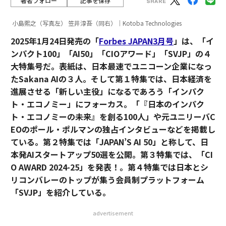
著者フォロー
記事を保存
小島熙之（写真左） 笠井淳吾（同右）｜Kotoba Technologies
2025年1月24日発売の「
Forbes JAPAN3月号
」は、「イ
ンパクト100」「AI50」「CIOアワード」「SVJP」の４
大特集号だ。表紙は、日本最速でユニコーン企業になっ
たSakana AIの３人。そして第１特集では、日本経済を
進展させる「新しい主役」になるであろう「インパク
ト・エコノミー」にフォーカス。「『日本のインパク
ト・エコノミーの未来』を創る100人」や元ユニリーバC
EOのポール・ポルマンの独占インタビューなどを掲載し
ている。第２特集では「JAPAN’S AI 50」と称して、日
本発AIスタートアップ50選を公開。第３特集では、「CI
O AWARD 2024-25」を発表！。第４特集では日本とシ
リコンバレーのトップが集う会員制プラットフォーム
「SVJP」を紹介している。
advertisement