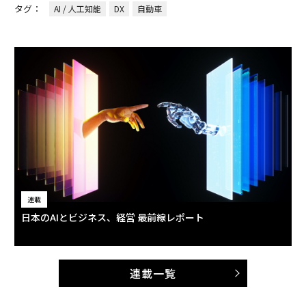
タグ：
AI / 人工知能
DX
自動車
連載
日本のAIとビジネス、経営 最前線レポート
連載一覧