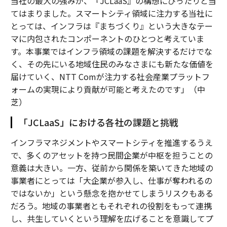
当社の最大の強みが、『JCLaaS』の構想にぴったりと当
てはまりました。スマートシティ領域に注力する当社に
とっては、インフラは『まちづくり』という大きなテー
マに内包されたコンポーネントのひとつと考えていま
す。本事業ではインフラ領域の課題を解決するだけでな
く、その先にいる地域住民のみなさまにも新たな価値を
届けていく、NTT Comが注力する社会産業プラットフ
ォームの実現により貢献が可能と考えたのです」（中
芝）
「JCLaaS」における各社の課題と挑戦
インフラマネジメントやスマートシティを推進するうえ
で、多くのアセットを持つ民間企業が中枢を担うことの
意義は大きい。一方、従前から関係を築いてきた地域の
事業者にとっては「大企業が参入し、仕事が奪われるの
ではないか」という懸念を抱かせてしまうリスクもある
だろう。地域の事業者ともそれぞれの役割をもって連携
し、共生していくという理解を広げることを意識してプ