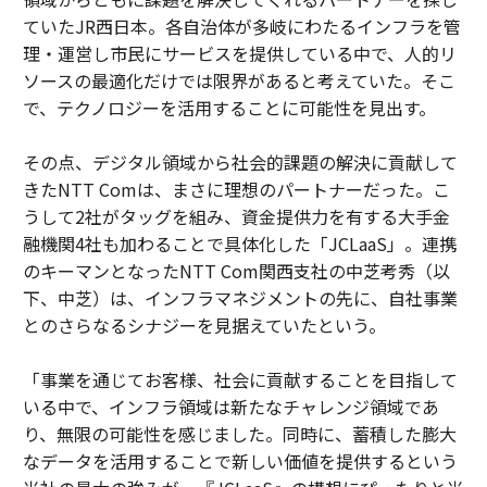
ていたJR西日本。各自治体が多岐にわたるインフラを管
理・運営し市民にサービスを提供している中で、人的リ
ソースの最適化だけでは限界があると考えていた。そこ
で、テクノロジーを活用することに可能性を見出す。
その点、デジタル領域から社会的課題の解決に貢献して
きたNTT Comは、まさに理想のパートナーだった。こ
うして2社がタッグを組み、資金提供力を有する大手金
融機関4社も加わることで具体化した「JCLaaS」。連携
のキーマンとなったNTT Com関西支社の中芝考秀（以
下、中芝）は、インフラマネジメントの先に、自社事業
とのさらなるシナジーを見据えていたという。
「事業を通じてお客様、社会に貢献することを目指して
いる中で、インフラ領域は新たなチャレンジ領域であ
り、無限の可能性を感じました。同時に、蓄積した膨大
なデータを活用することで新しい価値を提供するという