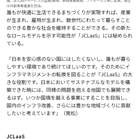
属。法人向けサービスの企画/開発、新規事業開発、プリセールス等に従事。現在
は共創事業推進を担当。
誰もが快適に生活できるまちづくりが実現すれば、産業
が生まれ、雇用が生まれ、数世代にわたって暮らすこと
のできる豊かな社会を維持することができる。その新た
なロールモデルを示す可能性が「JCLaaS」には秘められ
ている。
「日本を安心感のない国にはしたくないし、誰もが暮ら
しやすい環境であり続けてほしいのです。そのためにイ
ンフラマネジメントの転換を図ることが『JCLaaS』の大
きな役割です。日本においてサステナブルなモデルを構
築できた暁には、同様の問題を抱える他国でも展開でき
るはず。いつか国境を越える事業にすることを目指し、
国内のインフラ改善、さらには豊かな地域づくりに貢献
したいと考えています」（常松）
JCLaaS