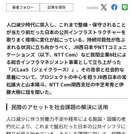
著者フォロー
記事を保存
人口減少時代に突入し、これまで整備・保守されること
が当たり前だった日本の公共インフラストラクチャーを
取りまく環境に変化が起こっている。持続可能性が危ぶ
まれる状況に立ち向かうべく、JR西日本やNTTコミュニ
ケーションズ（以下、NTT Com）など民間企業6社によ
る総合インフラマネジメント事業として立ち上がった
「JCLaaS（ジェイクラース）」。その背景と社会的な
意義について、プロジェクトの中心を担うJR西日本の常
松雄大と山本陽斗、NTT Com関西支社の中芝考秀と伊
藤大樹に話を聞いた。
民間のアセットを社会課題の解決に活用
人口減少に伴う労働力不足や経年による施設・設備の老
朽化により、これまで盤石だった日本の公共インフラに
翳りが見え始めている。そうした課題に対して、民間の