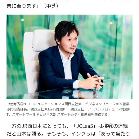
業に至ります」（中芝）
中芝考秀◎NTTコミュニケーションズ関西支社第二ビジネスソリューション営業
部門担当課長。関西支社JCLaaS推進PT、関西支社 アーバンプロデュース推進P
T、スマートワールドビジネス部 スマートシティ推進室を兼務する。
一方のJR西日本にとっても、「JCLaaS」は挑戦の連続
だと山本は語る。そもそも、インフラは「あって当たり