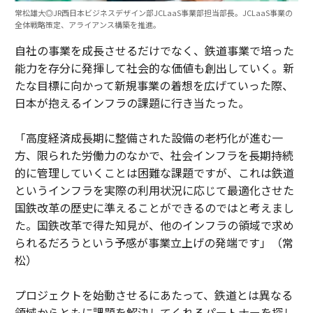
常松雄大◎JR西日本ビジネスデザイン部JCLaaS事業部担当部長。JCLaaS事業の
全体戦略策定、アライアンス構築を推進。
自社の事業を成長させるだけでなく、鉄道事業で培った
能力を存分に発揮して社会的な価値も創出していく。新
たな目標に向かって新規事業の着想を広げていった際、
日本が抱えるインフラの課題に行き当たった。
「高度経済成長期に整備された設備の老朽化が進む一
方、限られた労働力のなかで、社会インフラを長期持続
的に管理していくことは困難な課題ですが、これは鉄道
というインフラを実際の利用状況に応じて最適化させた
国鉄改革の歴史に準えることができるのではと考えまし
た。国鉄改革で得た知見が、他のインフラの領域で求め
られるだろうという予感が事業立上げの発端です」（常
松）
プロジェクトを始動させるにあたって、鉄道とは異なる
領域からともに課題を解決してくれるパートナーを探し