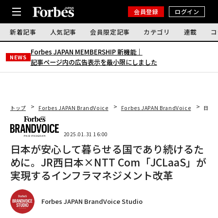
会員登録
ログイン
新着記事
人気記事
会員限定記事
カテゴリ
連載
コ
Forbes JAPAN MEMBERSHIP 新機能｜
NEWS
記事ページ内の広告表示を最小限にしました
トップ
Forbes JAPAN BrandVoice
Forbes JAPAN BrandVoice
日本が
2025.01.31 16:00
日本が安心して暮らせる国であり続けるた
めに。JR西日本×NTT Com「JCLaaS」が
実現するインフラマネジメント改革
Forbes JAPAN BrandVoice Studio