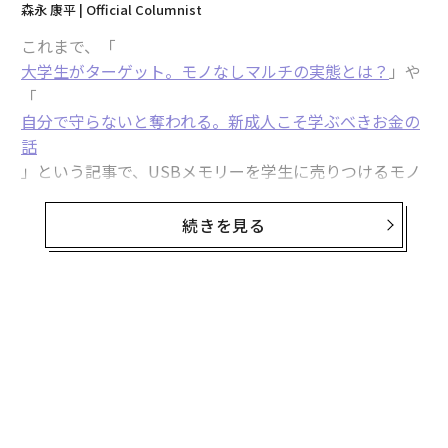
森永 康平 | Official Columnist
これまで、「
大学生がターゲット。モノなしマルチの実態とは？
」や
「
自分で守らないと奪われる。新成人こそ学ぶべきお金の
話
」という記事で、USBメモリーを学生に売りつけるモノ
なしマルチについて警鐘を鳴らしてきたが、ついに複数
の事業者に業務停止命令がくだった。このこと自体はと
続きを見る
ても喜ばしいことだが、依然として、日本では投資詐欺
による被害は減っていない。みなさんの自衛の一助とな
るよう、投資詐欺の現状を明らかにしよう。
詐欺師は手を変え、品を変えてくる
3月26日、東京都生活文化局は、「大学生等に借金をさ