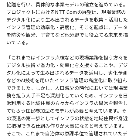
協議を行い、具体的な事業モデルの確立を進めている。
プロジェクトにおけるNTT Comの展望は、現場業務の
デジタル化により生み出されるデータを収集・活用した
インフラ管理の効率化・高度化。そこを起点に、データ
を防災や観光、子育てなど他分野でも役立てる未来を描
いている。
「これまではインフラ点検などの現場業務を担う方々を
デジタル技術で省力化・効率化を支援することや、デジ
タル化によって生み出されるデータを活用し、劣化予測
などのAI技術を用いたインフラ管理の高度化に取り組ん
できました。しかし、人口減少の時代においては現場業
務を担う人手不足も深刻化していくため、インフラを日
常利用する地域住民の方々からインフラの異常を報告し
てもらう住民参加型のモデルが必要と考えています。そ
の浸透の第一歩としてインフラの状態を地域住民が身近
に把握できる仕組み作りが大事になると考えています。
そこで、これまで自治体の原課単位で管理されていたデ