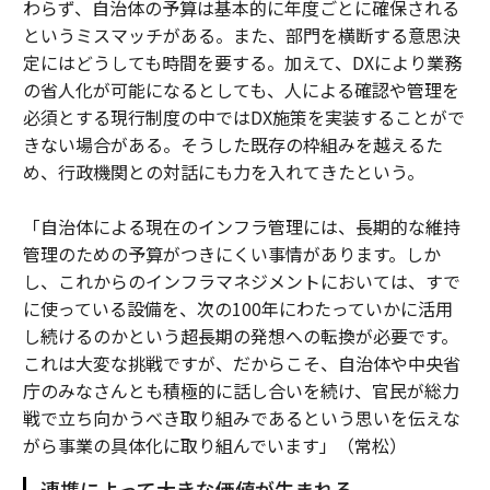
わらず、自治体の予算は基本的に年度ごとに確保される
というミスマッチがある。また、部門を横断する意思決
定にはどうしても時間を要する。加えて、DXにより業務
の省人化が可能になるとしても、人による確認や管理を
必須とする現行制度の中ではDX施策を実装することがで
きない場合がある。そうした既存の枠組みを越えるた
め、行政機関との対話にも力を入れてきたという。
「自治体による現在のインフラ管理には、長期的な維持
管理のための予算がつきにくい事情があります。しか
し、これからのインフラマネジメントにおいては、すで
に使っている設備を、次の100年にわたっていかに活用
し続けるのかという超長期の発想への転換が必要です。
これは大変な挑戦ですが、だからこそ、自治体や中央省
庁のみなさんとも積極的に話し合いを続け、官民が総力
戦で立ち向かうべき取り組みであるという思いを伝えな
がら事業の具体化に取り組んでいます」（常松）
連携によって大きな価値が生まれる