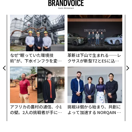
スパ
「
のラ
─
ら
果を
内
EN
グ
明
実
全
なぜ“眠っていた環境技
革新は下山で生まれる──レ
術”が、下水インフラを変え
クサスが新型TZとESに込め
たのか──産総研×月島JFE
た「DISCOVER」の哲学
休廃業した企業の雇用人数は少なくとも累計8万7003人
アクアソリューションの10年
に及び、前年より9000人増加。消失した売上高は合計2
兆9493億円に上るとしている。
アフリカの農村の通信、小1
挑戦は個から始まり、共創に
の壁。2人の挑戦者が手にし
よって加速する NORQAIN JA
た「次なる武器」
PAN 特別座談会