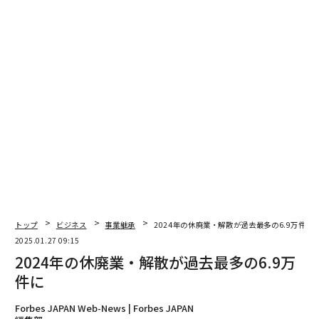
散では、平常時であれば安定した事業継続が可能な「黒
字・資産超過」の割合が過去最小となったほか、70代以
上の高齢経営者による休廃業・解散が6割超を占めるな
ど、休廃業の現場における高齢化が一段と進行している
点が特徴だと分析している。2025年以降も、人手不足や
後継者問題などにより、「自力での事業継続」か「円満
な廃業」か、将来を見据えた経営判断を迫られる機会は
より増加するため、まだまだ増える可能性もある。
advertisement
トップ
ビジネス
事業継承
2024年の休廃業・解散が過去最多の6.9万件に
出典：帝国データバンク「
2025.01.27 09:15
全国企業「休廃業・解散」動向調査（2024年）
」より
2024年の休廃業・解散が過去最多の6.9万
件に
文＝飯島範久
Forbes JAPAN Web-News | Forbes JAPAN