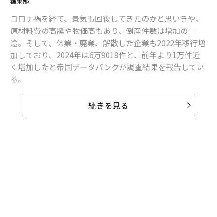
編集部
2026年9月号発売中
コロナ禍を経て、景気も回復してきたのかと思いきや、
原材料費の高騰や物価高もあり、倒産件数は増加の一
途。そして、休業・廃業、解散した企業も2022年移行増
最新号の購入はこちらから
加しており、2024年は6万9019件と、前年より1万件近
く増加したと帝国データバンクが調査結果を報告してい
メンバーシップに登録する
る。
それによると、2016年の調査開始移行、ワースト件数
続きを見る
で、2022年まで減少傾向だったものが、2年連続で急増
している。
関連記事
「アトツギアワード2024」グランプリは、環境大善とケルンの経営者
無料のメールマガジンに登録
無料登録
日本型ECロールアップで目指す「300年企業」の土壌づくり：荒井俊亮
決算書の行間から社長の未来が見える
荒廃農地を公共残土でよみがえらせる「土建イノベーション」