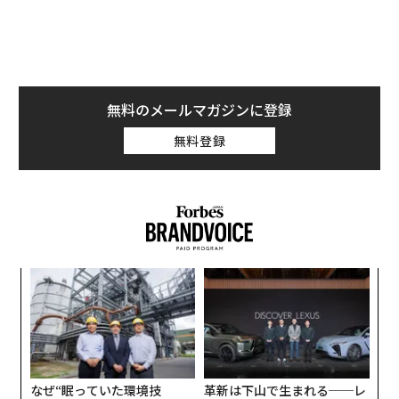
老舗企業の倒産相次ぐ、上半期過去最多の74件
スパ
「
のラ
─
タグ：
破産/倒産/廃業
調査/調査結果
ら
果を
内
休廃業した企業の雇用人数は少なくとも累計8万7003人
EN
グ
明
実
に及び、前年より9000人増加。消失した売上高は合計2
全
兆9493億円に上るとしている。
advertisement
なぜ“眠っていた環境技
革新は下山で生まれる──レ
術”が、下水インフラを変え
クサスが新型TZとESに込め
たのか──産総研×月島JFE
た「DISCOVER」の哲学
アクアソリューションの10年
アフリカの農村の通信、小1
挑戦は個から始まり、共創に
の壁。2人の挑戦者が手にし
よって加速する NORQAIN JA
た「次なる武器」
PAN 特別座談会