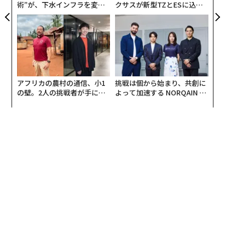
2024年に休業した企業のうち、保有資産の総額が責務を
上回る状態で休業した件数（資産超過型）の割合は65.
1%を占め、休廃業する直前期の決算で当期純利益が黒
字だった割合が51.1%となり、いずれも調査開始移行最
低を更新している。
このような結果になっている要因としては、コロナ禍に
は持続化給付金や雇用調整助成金など「給付」による手
厚い資金繰り支援策が功を奏していたものの、2023年移
行は支援策が縮小し、原材料費や物価の高騰、人手不足
の問題により厳しくなったとみられている。
業種別に見てみると、件数的には建設業が8182件でトッ
プ、前年からの増加率ではサービス業が8.5%増でトップ