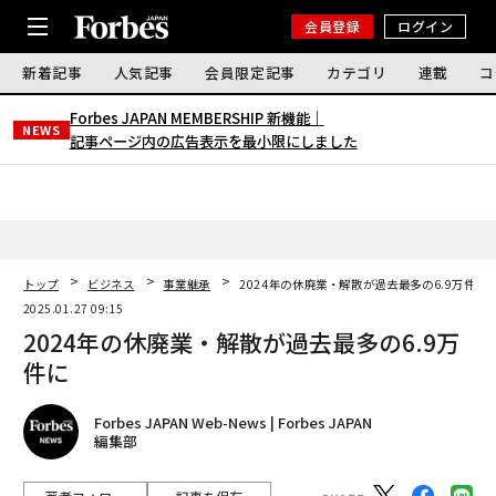
会員登録
ログイン
新着記事
人気記事
会員限定記事
カテゴリ
連載
コ
Forbes JAPAN MEMBERSHIP 新機能｜
NEWS
記事ページ内の広告表示を最小限にしました
トップ
ビジネス
事業継承
2024年の休廃業・解散が過去最多の6.9万件に
2025.01.27 09:15
2024年の休廃業・解散が過去最多の6.9万
件に
Forbes JAPAN Web-News | Forbes JAPAN
編集部