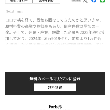
著者フォロー
記事を保存
GettyImages
コロナ禍を経て、景気も回復してきたのかと思いきや、
原材料費の高騰や物価高もあり、倒産件数は増加の一
途。そして、休業・廃業、解散した企業も2022年移行増
加しており、2024年は6万9019件と、前年より1万件近
く増加したと帝国データバンクが調査結果を報告してい
る。
advertisement
それによると、2016年の調査開始移行、ワースト件数
無料のメールマガジンに登録
で、2022年まで減少傾向だったものが、2年連続で急増
無料登録
している。