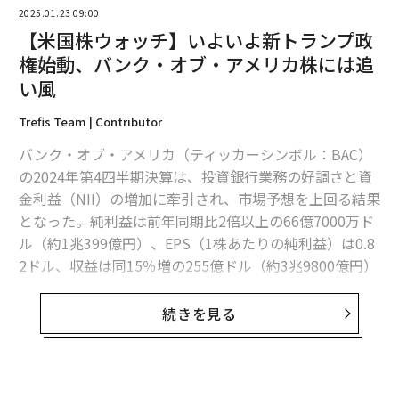
2025.01.23 09:00
【米国株ウォッチ】年初来8％安のパランティア株、この下落はまだ続くだ
【米国株ウォッチ】いよいよ新トランプ政
ろう
権始動、バンク・オブ・アメリカ株には追
【米国株ウォッチ】O157集団感染で苦しむ米マクドナルド、巻き返しの一
い風
手は？
Trefis Team | Contributor
【米国株ウォッチ】巨大マーケットプレイスのeBay、株価は多少割高傾向
か
バンク・オブ・アメリカ（ティッカーシンボル：BAC）
の2024年第4四半期決算は、投資銀行業務の好調さと資
ホテル
旅行/観光
投資/投資家
株式投資
米国株
金利益（NII）の増加に牽引され、市場予想を上回る結果
タグ：
ハイアット・ホテルズ
となった。純利益は前年同期比2倍以上の66億7000万ド
ル（約1兆399億円）、EPS（1株あたりの純利益）は0.8
2ドル、収益は同15％増の255億ドル（約3兆9800億円）
advertisement
だった。また、NII（銀行が貸出金から得る利息と、預金
に対し支払う利息の差額）は同3％増の145億ドル（約2
続きを見る
兆2600億円）で、市場予想をわずかに上回っている。
投資銀行事業は第4四半期に特に好調で、手数料は同4