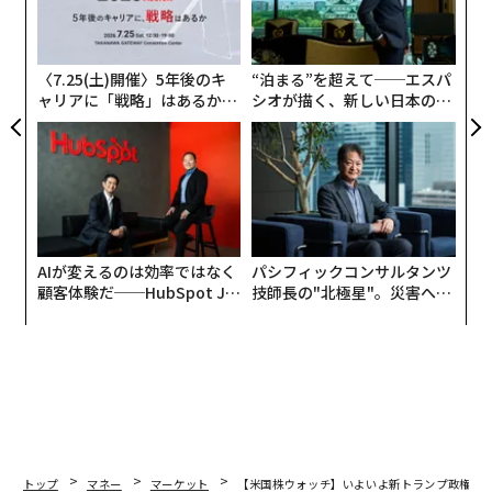
翻訳＝江津拓哉
の
ン
〈7.25(土)開催〉5年後のキ
“泊まる”を超えて──エスパ
2026年9月号発売中
ャリアに「戦略」はあるか。
シオが描く、新しい日本のラ
トップエグゼクティブのキャ
グジュアリー（前編）
リアに触れる1日│CAREER S
最新号の購入はこちらから
UMMIT 2026
メンバーシップに登録する
AIが変えるのは効率ではなく
パシフィックコンサルタンツ
顧客体験だ──HubSpot Ja
技師長の"北極星"。災害への
panが語る「Grow Better」
無力感を乗り越え見つけた、
な組織のつくり方
防災一筋20年の答え
関連記事
【米国株ウォッチ】いよいよ新トランプ政権始動、バンク・オブ・アメリ
カ株には追い風
【米国株ウォッチ】好決算で年初から快調のデルタ航空、それでも株価は
割安水準か
トップ
マネー
マーケット
【米国株ウォッチ】いよいよ新トランプ政権始