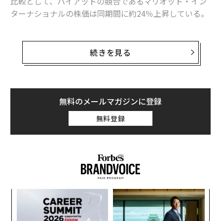
比較として、ハイアットの競合であるマリオット・イン
ターナショナルの株価は同期間に約24％上昇している。
本稿では、ハイアットの直近の動向と今後の見通しにつ
いて解説する。
続きを見る
ハイアットの2024年第3四半期決算は、ホスピタリティ
業界の複雑なシグナルを反映している。総収益は前年同
期比でほぼ横ばいの16億ドル（約2500億円）で、「Co
無料のメールマガジンに登録
mparable Net Package RevPAR（オールインクルーシ
無料登録
ブ・リゾートにおける利用可能客室あたりの収益）」は
0.9％減少した。すべての形態の宿泊施設におけるRevPA
Rは前年同期比3％増となった。この成長率はこれまでの
四半期に比べ減速しており、前四半期にあたる第2四半
期では同4.7％増、第1四半期は同5.5％増であった。
るか
挑
、く
よっ
PA
目