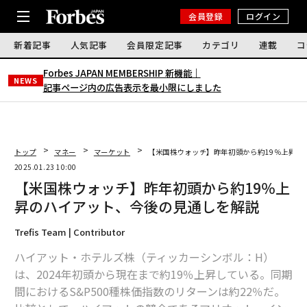
会員登録
ログイン
新着記事
人気記事
会員限定記事
カテゴリ
連載
コ
Forbes JAPAN MEMBERSHIP 新機能｜
NEWS
記事ページ内の広告表示を最小限にしました
トップ
マネー
マーケット
【米国株ウォッチ】昨年初頭から約19％上昇の
2025.01.23 10:00
【米国株ウォッチ】昨年初頭から約19％上
昇のハイアット、今後の見通しを解説
Trefis Team | Contributor
ハイアット・ホテルズ株（ティッカーシンボル：H）
は、2024年初頭から現在まで約19％上昇している。同期
間におけるS&P500種株価指数のリターンは約22％だ。