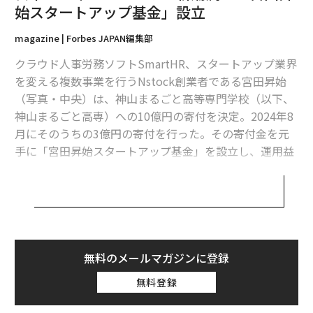
始スタートアップ基金」設立
magazine | Forbes JAPAN編集部
クラウド人事労務ソフトSmartHR、スタートアップ業界
を変える複数事業を行うNstock創業者である宮田昇始
（写真・中央）は、神山まるごと高等専門学校（以下、
神山まるごと高専）への10億円の寄付を決定。2024年8
月にそのうちの3億円の寄付を行った。その寄付金を元
手に「宮田昇始スタートアップ基金」を設立し、運用益
は学校教育の質向上のために、教育体制の拡充に充て
る。合計10億円の寄付がなされた同基金の完成後には、
学生の起業挑戦の後押しをする給付型の奨学金として活
用される予定だ。
「テクノロジー×デザインで、人間の未来を変える学
無料のメールマガジンに登録
校」をミッションとした神山まるごと高専では、奨学金
無料登録
基金を設置し、これまでソニーグループ、ソフトバン
ク、富士通などの11社のスカラーシップパートナーがそ