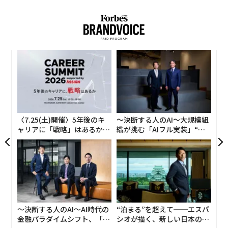
れぞれ10億円ずつ拠出し参加。一般社団法人の基金制度
を活用して資産運用し、奨学金を安定的に給付するスキ
ームを行っている。この日本で初めてのスキームを通じ
た給付型の奨学金を活用して全校生徒の学費を実質無償
果を
挑
化するという取り組みを行ってきた。
EN
よっ
明
PA
─レ
目
「今回の『宮田昇始スタートアップ基金』は、日本の起
込め
の
業家によるフィランソロピーでのエポックメイキングな
ン
出来事」と指摘する、神山まるごと高専理事長であり、
〈7.25(土)開催〉5年後のキ
〜決断する人のAI〜大規模組
Sansan代表取締役社長/CEOである寺田親弘（同・
ャリアに「戦略」はあるか。
織が挑む「AIフル実装」“使
左）、同校校長・五十棲浩二（同・右）とともに、宮田
トップエグゼクティブのキャ
う”企業から“動く”企業へ【N
昇始に基金設立の理由について聞いた。
リアに触れる1日│CAREER S
TTドコモビジネス×PwC】
UMMIT 2026
「『1億円寄付してくれませんか』という話かと思った
ら、10億円だったので驚きました。最初はびっくりした
んですが、死ぬ時にはそれくらい余っているかもしれな
〜決断する人のAI〜AI時代の
“泊まる”を超えて──エスパ
金融パラダイムシフト、「超
シオが描く、新しい日本のラ
いと思い、勇気を出して寄付しようかと思ったんです」