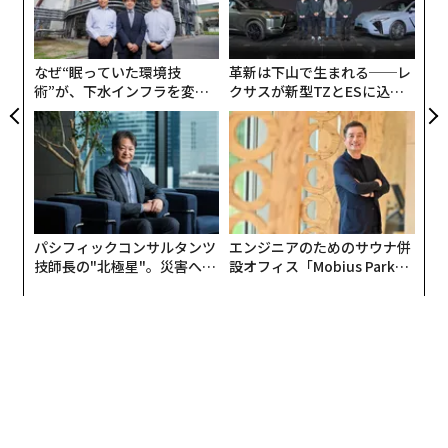
「今回の『宮田昇始スタートアップ基金』は、日本の起
R S
T
にし
よっ
業家によるフィランソロピーでのエポックメイキングな
PA
出来事」と指摘する、神山まるごと高専理事長であり、
なぜ“眠っていた環境技
革新は下山で生まれる──レ
Sansan代表取締役社長/CEOである寺田親弘（同・
術”が、下水インフラを変え
クサスが新型TZとESに込め
左）、同校校長・五十棲浩二（同・右）とともに、宮田
たのか──産総研×月島JFE
た「DISCOVER」の哲学
昇始に基金設立の理由について聞いた。
アクアソリューションの10年
「『1億円寄付してくれませんか』という話かと思った
ら、10億円だったので驚きました。最初はびっくりした
んですが、死ぬ時にはそれくらい余っているかもしれな
パシフィックコンサルタンツ
エンジニアのためのサウナ併
技師長の"北極星"。災害への
設オフィス「Mobius Park」
いと思い、勇気を出して寄付しようかと思ったんです」
無力感を乗り越え見つけた、
がオープン──タマディック
と宮田昇始は笑いながらそのきっかけを話す。
防災一筋20年の答え
が健康経営を徹底する理由
寺田親弘が宮田に神山まるごと高専への寄付の話をした
のは2021年。3年前にさかのぼる。宮田は次のように振
り返りながら、寄付の理由について話す。
「当時、メルカリ代表執行役CEOの山田進太郎さんから