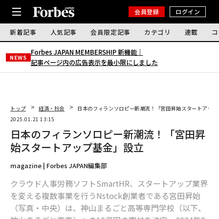
会員登録
ログイン
新着記事
人気記事
会員限定記事
カテゴリ
連載
コ
Forbes JAPAN MEMBERSHIP 新機能｜
NEWS
記事ページ内の広告表示を最小限にしました
トップ
経済・社会
日本のフィランソロピー新潮流！「宮田昇始スタートアップ
2025.01.21 13:15
日本のフィランソロピー新潮流！「宮田昇
始スタートアップ基金」設立
magazine | Forbes JAPAN編集部
クラウド人事労務ソフトSmartHR、スタートアップ業界
を変える複数事業を行うNstock創業者である宮田昇始
（写真・中央）は、神山まるごと高等専門学校（以下、