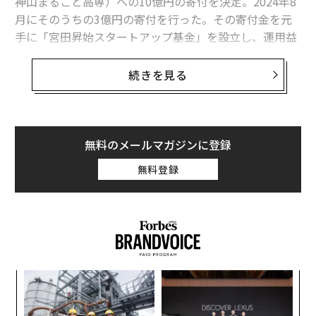
神山まるごと高専）への10億円の寄付を決定。2024年8
月にそのうちの3億円の寄付を行った。その寄付金を元
手に「宮田昇始スタートアップ基金」を設立し、運用益
は学校教育の質向上のために、教育体制の拡充に充て
る。合計10億円の寄付がなされた同基金の完成後には、
続きを見る
学生の起業挑戦の後押しをする給付型の奨学金として活
用される予定だ。
「テクノロジー×デザインで、人間の未来を変える学
無料のメールマガジンに登録
校」をミッションとした神山まるごと高専では、奨学金
無料登録
基金を設置し、これまでソニーグループ、ソフトバン
ク、富士通などの11社のスカラーシップパートナーがそ
れぞれ10億円ずつ拠出し参加。一般社団法人の基金制度
を活用して資産運用し、奨学金を安定的に給付するスキ
ームを行っている。この日本で初めてのスキームを通じ
た給付型の奨学金を活用して全校生徒の学費を実質無償
キ
〜
化するという取り組みを行ってきた。
か。
織
キャ
う
小1
挑