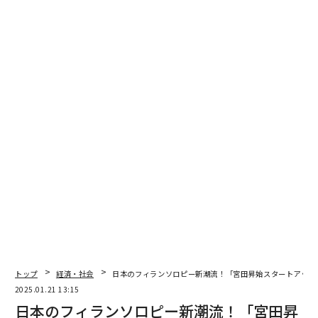
関連記事
Nstockが30億円調達、2025年に非上場株式の流通事業を開始へ
日本版スタートアップ・エコシステム。起業家たちの10年間の軌跡
SaaSユニコーンの創生主が連続起業家の道を選んだ理由
創業3年以内の起業家へ 成功する資金調達のコツ
通わない歯科矯正に希望者3万人 「怪しさ」を地道に払拭
advertisement
トップ
経済・社会
日本のフィランソロピー新潮流！「宮田昇始スタートアップ
2025.01.21 13:15
日本のフィランソロピー新潮流！「宮田昇