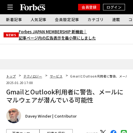
会員登録
ログイン
新着記事
人気記事
会員限定記事
カテゴリ
連載
コ
Forbes JAPAN MEMBERSHIP 新機能｜
NEWS
記事ページ内の広告表示を最小限にしました
トップ
テクノロジー
サービス
GmailとOutlook利用者に警告、メー
2025.01.20 17:00
GmailとOutlook利用者に警告、メールに
マルウェアが潜んでいる可能性
Davey Winder | Contributor