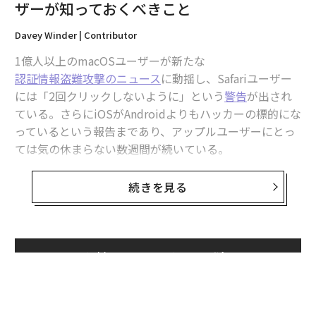
ザーが知っておくべきこと
Davey Winder | Contributor
1億人以上のmacOSユーザーが新たな
認証情報盗難攻撃のニュース
に動揺し、Safariユーザー
には「2回クリックしないように」という
警告
が出され
ている。さらにiOSがAndroidよりもハッカーの標的にな
っているという報告まであり、アップルユーザーにとっ
ては気の休まらない数週間が続いている。
そうした中、セキュリティ研究者がアップルのセキュリ
続きを見る
ティ保護を回避し、iPhoneのUSB-Cコントローラをハッ
クした事例を公表した。これはスマートフォンのセキュ
リティにとって何を意味するのだろうか。
無料のメールマガジンに登録
iPhoneのUSB-Cコントローラチップをハック
無料登録
2024年末、ドイツ・ハンブルクで開催された「第38回
Chaos Communication Congress
（通称38C3）」で、あ