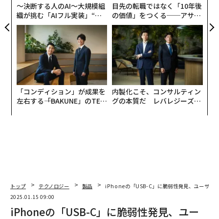
〜決断する人のAI〜大規模組
目先の転職ではなく「10年後
織が挑む「AIフル実装」“使
の価値」をつくる──アサイ
う”企業から“動く”企業へ【N
ンの長期伴走型支援とは
TTドコモビジネス×PwC】
「コンディション」が成果を
内製化こそ、コンサルティン
左右する――「BAKUNE」のTEN
グの本質だ レバレジーズが
TIALが支える「挑戦者の明
実践する、次世代ファームの
日」
全貌
トップ
テクノロジー
製品
iPhoneの「USB-C」に脆弱性発見、ユーザ
2025.01.15 09:00
iPhoneの「USB-C」に脆弱性発見、ユー