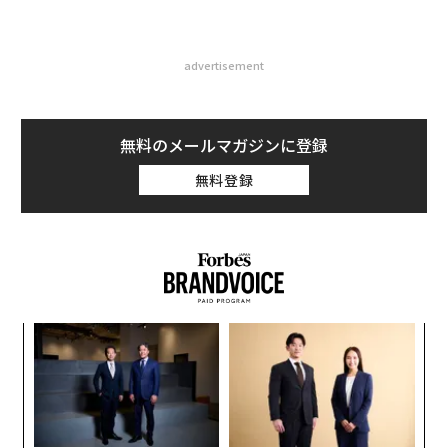
advertisement
無料のメールマガジンに登録
無料登録
A
顧客
pa
「
な
3
C
る