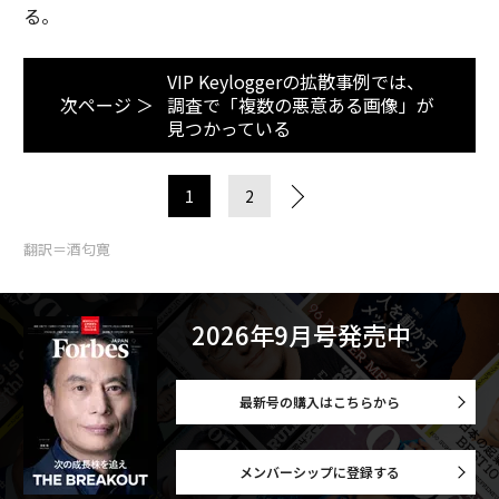
る。
VIP Keyloggerの拡散事例では、
次ページ ＞
調査で「複数の悪意ある画像」が
見つかっている
1
2
翻訳＝酒匂寛
2026年9月号発売中
最新号の購入はこちらから
メンバーシップに登録する