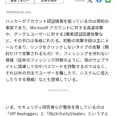
著者フォロー
記事を保存
Shutterstock.com
ハッカーがアカウント認証情報を狙っているのは周知の
事実であり、Microsoft アカウントに対する高速攻撃
や、グーグルユーザーに対する2要素認証回避攻撃な
ど、その手口は多岐にわたる。初動の攻撃手段は主にメ
ールであり、リンクをクリックしないタイプの攻撃（開
封だけで攻撃されるもの）や、フィッシングを伴わない
脅威（従来のフィッシング詐欺のように、偽のウェブサ
イトに誘導してIDやパスワードを詐取するのではなく、
それ以外の方法でユーザーを騙したり、システムに侵入
したりする脅威）なども登場している。
advertisement
いま、セキュリティ研究者らが警告を発しているのは
「VIP Keylogger」と「0bj3ctivityStealer」というマル