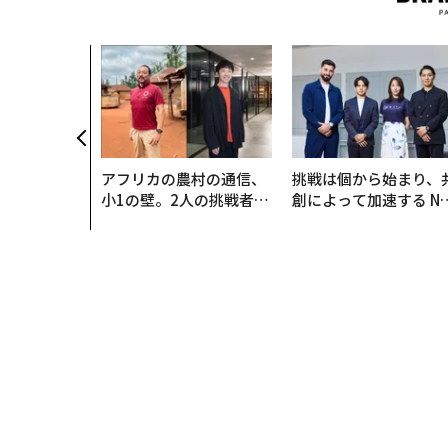
アフリカの農村の通信、
挑戦は個から始まり、
小1の壁。2人の挑戦者が
創によって加速する N
手にした「次なる武器」
QAIN JAPAN 特別座談