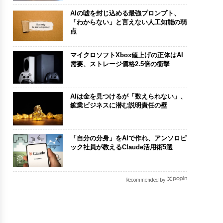
AIの嘘を封じ込める最強プロンプト、
「わからない」と言えない人工知能の弱
点
マイクロソフトXbox値上げの正体はAI
需要、ストレージ価格2.5倍の衝撃
AIは金を見つけるが「数えられない」、
鉱業ビジネスに潜む説明責任の壁
「自分の分身」をAIで作れ、アンソロピ
ック社員が教えるClaude活用術5選
Recommended by