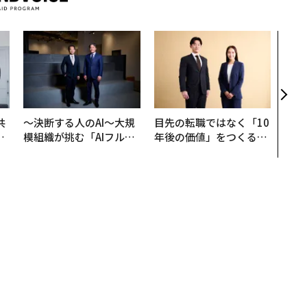
パシ
ンツ
災害
え見
年の
共
〜決断する人のAI〜大規
目先の転職ではなく「10
OR
模組織が挑む「AIフル実
年後の価値」をつくる─
会
装」“使う”企業から“動
─アサインの長期伴走型
く”企業へ【NTTドコモ
支援とは
ビジネス×PwC】