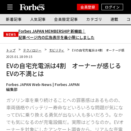
会員登録
ログイン
新着記事
人気記事
会員限定記事
カテゴリ
連載
コ
Forbes JAPAN MEMBERSHIP 新機能｜
NEWS
記事ページ内の広告表示を最小限にしました
トップ
テクノロジー
モビリティ
EVの自宅充電派は4割 オーナーが感じる
2025.01.18 09:15
EVの自宅充電派は4割 オーナーが感じる
EVの不満とは
Forbes JAPAN Web-News | Forbes JAPAN
編集部
ガソリン車を乗り続けることへの罪悪感はあるものの、
車両価格やバッテリー寿命などいろいろな問題が気にな
ってEVに乗り換える勇気が出ない人も多いだろう。なか
でも気になるのが充電設備だ。実際はどうなのか。EVオ
ーナーを対象にしたアンケート調査から、リアルな充電