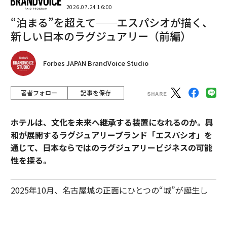
2026.07.24 16:00
“泊まる”を超えて──エスパシオが描く、
新しい日本のラグジュアリー（前編）
Forbes JAPAN BrandVoice Studio
著者フォロー
記事を保存
ホテルは、文化を未来へ継承する装置になれるのか。興
和が展開するラグジュアリーブランド「エスパシオ」を
充電に関する不満を聞くと、やはり充電スタンドの不足
通じて、日本ならではのラグジュアリービジネスの可能
がいちばんだった。続いて、充電スピードが遅い、1回
性を探る。
の航続可能距離が十分でない、充電スタンドが適切な場
所にない、などとなっている。航続距離を重視するな
ら、大容量バッテリーを搭載した車を選ぶことになる
2025年10月、名古屋城の正面にひとつの“城”が誕生し
が、容量が大きければそれだけ満充電にするまでの時間
た。あの有名な金のシャチホコこそ冠してはいないが、
は長くなる。なかなか難しい。
石組みの壁の上に、御殿風の建築が積み重ねられたさま