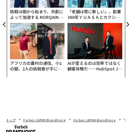
T
日
挑戦は個から始まり、共創に
「老舗は常に新しい」。創業
よって加速する NORQAIN JA
360年ＹＵＡＳＡとカクシン
PAN 特別座談会
CEO田尻望が語る、AIを超え
る人の価値
地図情報を活用したEVの利便性向上を目指すゼンリン
は、EVオーナー400人を対象にEVの利用実態、おもに充
アフリカの農村の通信、小1
AIが変えるのは効率ではなく
電に関するアンケート調査を実施した。それによると、
の壁。2人の挑戦者が手にし
顧客体験だ──HubSpot Ja
た「次なる武器」
panが語る「Grow Better」
充電頻度はほぼ毎日から月に1〜3回とまちまちだが、比
な組織のつくり方
較的多いのが週に2〜3回と週に1回程度だった。意外な
ことに、自宅で充電する人は少なく（40パーセント）、
もっとも多いのが自動車販売店、大型商業施設、高速道
路のサービスエリアとなっている。つまり、目的地、ま
たはそこへ行く途中で充電する人が多いということだ。
トップ
Forbes JAPAN BrandVoice
Forbes JAPAN BrandVoice
“泊