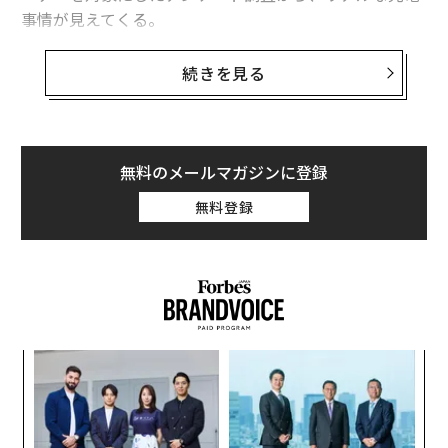
事情が見えてくる。
日本で登録されている乗用車のうち、EVが占める割合は
続きを見る
2024年12月時点で約1.7パーセント（日本自動車販売協
会連合会調べ）。まだまだ珍しい存在だ。普及の足かせ
のひとつに、充電設備の問題がある。経済産業省は2030
年までに30万口を設置して充電インフラを充実させる指
無料のメールマガジンに登録
針を示したが、言い換えれば、まだまだ足りないという
無料登録
ことだ。EVが登場した当初から、それは大きな課題だっ
た。EVが普及すれば充電スタンドも増えるが、充電スタ
ンドが増えなければEVは普及しない。そのジレンマが今
も続いている。
パ
技
無
「
防
左右