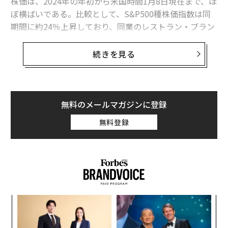
株価は、2024年の年初から米国時間1月8日現在まで、ほ
ぼ横ばいである。比較として、S&P500種株価指数は同
期間に約24％上昇しており、同業のレストラン・ブラン
ズ・インターナショナルは約16％下落している。
続きを見る
2024年はO157の集団感染、業績の原則に苦しん
だ
2024年に米国マクドナルドで発生した腸管出血性大腸菌
（O157）の集団感染により、2024年初からそれまでの
無料のメールマガジンに登録
株価上昇は一掃され、現在も株価は2024年のスタート地
無料登録
点と同水準となっている。この集団感染により、少なく
とも104人が感染し、その内1人が死亡したと報じられて
いる。原因は同社のハンバーガーに使用されている汚染
されたタマネギに関連していると考えられている。
マクドナルドの第3四半期決算は、収益が前年同期比で
ア
わずか3％増の69億ドル（約1兆800億円）と、悪い結果
の
に終わった。コストの上昇が収益の伸びを上回ったた
た
“