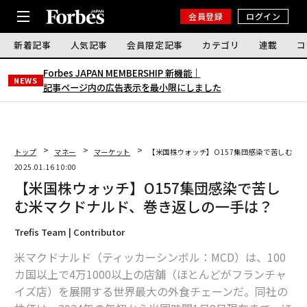
会員登録
ログイン
新着記事
人気記事
会員限定記事
カテゴリ
連載
コ
Forbes JAPAN MEMBERSHIP 新機能｜
NEWS
記事ページ内の広告表示を最小限にしました
トップ
マネー
マーケット
【米国株ウォッチ】O157集団感染で苦しむ米
2025.01.16 10:00
【米国株ウォッチ】O157集団感染で苦し
む米マクドナルド、巻き返しの一手は？
Trefis Team | Contributor
米マクドナルド（ティッカーシンボル：MCD）は、100
カ国以上で4万1000以上の店舗（ほとんどがフランチャ
イズ店）を展開する世界最大の外食チェーンだ。同社の