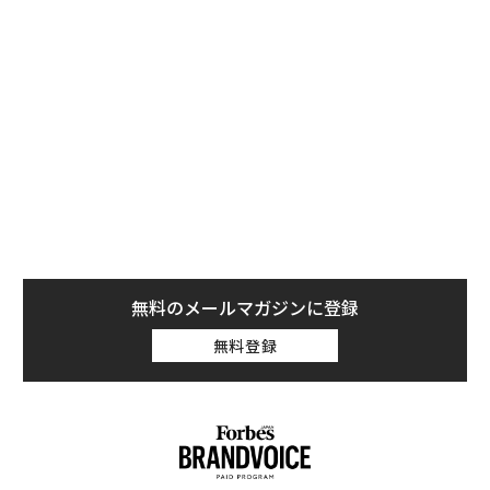
無料のメールマガジンに登録
フェイスブックのトラフィックが堅調であることを考え
無料登録
ると、メタとの連携はイーベイがGMVを改善するのに役
立つだろう。この連携は、欧州委員会が同社のオンライ
ン・クラシファイド事業が競争法違反を行ったとして制
裁金を科した動きに続くものだ。
昨年、GMV回復の兆しが見られるイーベイの株価は好調
ア
だった。イーベイ株は2024年には45％上昇し、S&P500
の
種株価指数の上昇率である23％を上回った。もう少し長
た
“
い期間で見ると、イーベイの株価は2023年初頭につけた
シ
40ドル台から現在の65ドル前後の水準まで約62％上昇し
グ
ている。その主な要因は以下の通りだ。
目先の転職ではなく「10年後
「誠実さ」は競争力になるか
の価値」をつくる──アサイ
──WEOYモナコで見た、く
ンの長期伴走型支援とは
ら寿司の経営哲学