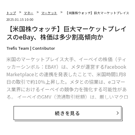
トップ
マネー
マーケット
【米国株ウォッチ】巨大マーケットプレイスのe
2025.01.15 10:00
【米国株ウォッチ】巨大マーケットプレイ
スのeBay、株価は多少割高傾向か
Trefis Team | Contributor
米国のマーケットプレイス大手、イーベイの株価（ティ
ッカーシンボル：EBAY）は、メタが運営するFacebook
Marketplaceとの連携を発表したことで、米国時間1月8
日の取引で約10％上昇した。メタとの協業は、eコマー
ス業界におけるイーベイの競争力を強化する可能性があ
る。 イーベイのGMV（流通取引総額）は、厳しいマクロ
経済環境の影響により、2021年度の874億ドル（約13兆
7700億円）から2023年度には732億ドル（約11兆5400
続きを見る
億円）へと減少した。このように、インフレ率の上昇や
消費者心理の低迷が同社の収益成長の重荷となったもの
の、2024年度におけるGMVは若干の回復が見られる。