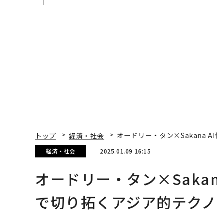
手にした「次なる武器」
変えたのか──産総研
月島JFEアクアソリュ
ションの10年
トップ
経済・社会
オードリー・タン×Sakana
経済・社会
2025.01.09 16:15
オードリー・タン×Saka
で切り拓くアジア的テクノ