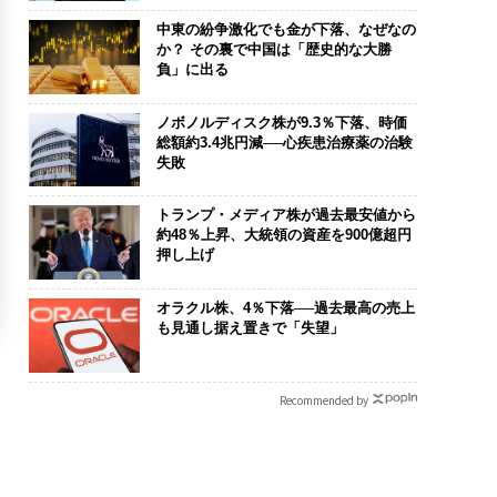
中東の紛争激化でも金が下落、なぜなの
か？ その裏で中国は「歴史的な大勝
負」に出る
ノボノルディスク株が9.3％下落、時価
総額約3.4兆円減──心疾患治療薬の治験
失敗
トランプ・メディア株が過去最安値から
約48％上昇、大統領の資産を900億超円
押し上げ
オラクル株、4％下落──過去最高の売上
も見通し据え置きで「失望」
Recommended by