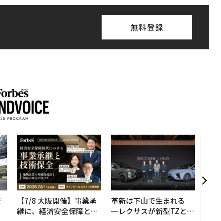
無料登録
“泊
スパ
日本
（前
技
【7/8 大阪開催】事業承
革新は下山で生まれる─
を
継に、経済安全保障とい
─レクサスが新型TZとE