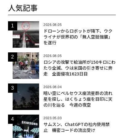
人気記事
2026.08.05
ドローンからロボットが降下、ウク
ライナが世界初の「無人空挺強襲」
を遂行
2026.08.05
ロシアの攻撃で給油所が150キロにわ
たり全滅、ウは米国の引き寄せに奔
走 全面侵攻1623日目
2026.08.04
暗い空にペルセウス座流星群の流れ
星を探し、はくちょう座を目印に天
の川を辿る 今週の夜空
2023.05.03
サムスン、ChatGPTの社内使用禁
止 機密コードの流出受け