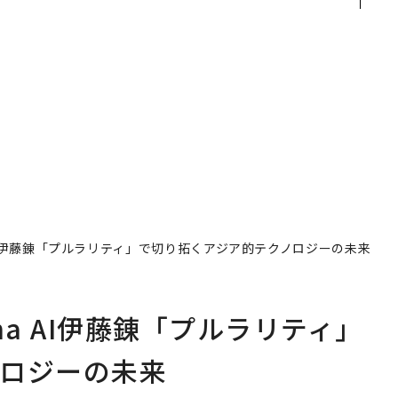
×
う視点が加わるとき──
Sに込めた「DISCOVE
ー
経営者が問われる新たな
R」の哲学
判断軸
 AI伊藤錬「プルラリティ」で切り拓くアジア的テクノロジーの未来
na AI伊藤錬「プルラリティ」
ロジーの未来