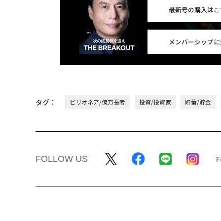
最新号の購入はこ
メンバーシップに
タグ：
ビリオネア/億万長者
投資/投資家
貯蓄/貯金
FOLLOW US