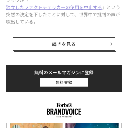
ブックが「
独立したファクトチェッカーの使用を中止する
」という
突然の決定を下したことに対して、世界中で批判の声が
噴出している。
マーク・ザッカーバーグCEOは米国時間1月7日、『まず
米国で第三者によるファクトチェックプログラムを終了
続きを見る
し、コミュニティ・ノートモデルに移行します』と
発表した
。これは、イーロン・マスクがX（旧ツイッタ
ー）で導入したユーザー参加型の監視システムと同様の
ものだ。
無料のメールマガジンに登録
無料登録
しかし、この発表から48時間も経たないうちに、TechCr
unchが最初に報じたように「フェイスブック、インスタ
グラム、Threadsのアカウント削除方法」に関するGoog
le検索が急増した。同ニュースサイトは、Googleトレン
ドからのデータを「爆発的」と評し、「メタの新方針
は、すでに広がっているヘイトスピーチや暴力的な内
〈7