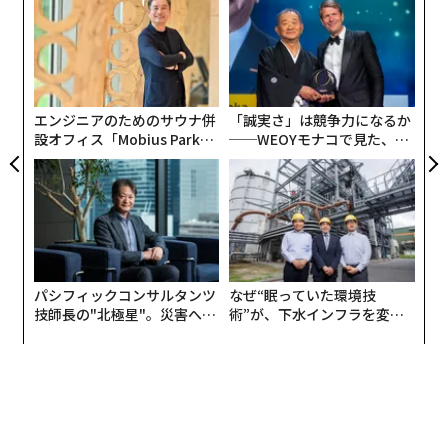
容、誤情報がさらに急速に拡散し、深刻な影響をもたら
ャ
す可能性がある」と指摘している。
ト
ア
リア
の
UM
た
エンジニアのためのサウナ併
「誠実さ」は競争力になるか
設オフィス「Mobius Park」
──WEOYモナコで見た、く
がオープン──タマディック
ら寿司の経営哲学
が健康経営を徹底する理由
パシフィックコンサルタンツ
なぜ“眠っていた環境技
技師長の"北極星"。災害への
術”が、下水インフラを変え
無力感を乗り越え見つけた、
たのか──産総研×月島JFE
防災一筋20年の答え
アクアソリューションの10年