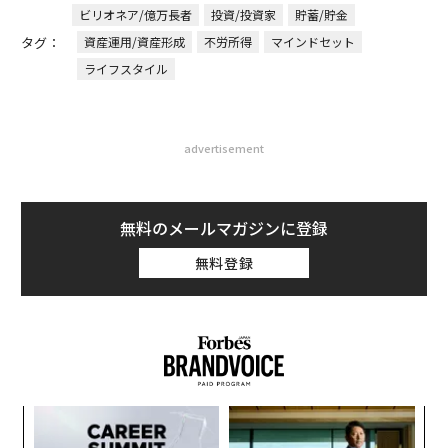
ビリオネア/億万長者
投資/投資家
貯蓄/貯金
タグ：
資産運用/資産形成
不労所得
マインドセット
ライフスタイル
advertisement
無料のメールマガジンに登録
無料登録
な
術