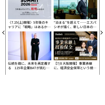
た
〜
ア
織
う
T
〈7.25(土)開催〉5年後のキ
“泊まる”を超えて──エスパ
ャリアに「戦略」はあるか。
シオが描く、新しい日本のラ
トップエグゼクティブのキャ
グジュアリー（前編）
リアに触れる1日│CAREER S
UMMIT 2026
伝統を礎に、未来を再定義す
【7/8 大阪開催】事業承継
る 125年企業BATが挑むス
に、経済安全保障という視点
モークレスな未来
が加わるとき──経営者が問
われる新たな判断軸