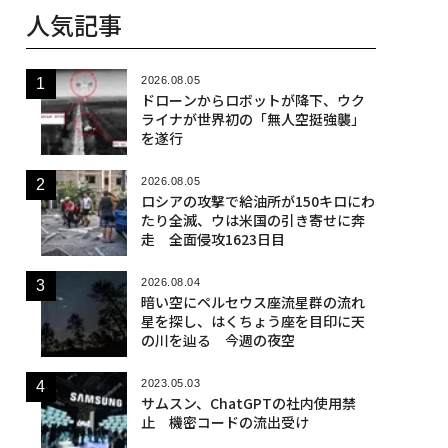
人気記事
2026.08.05
ドローンからロボットが降下、ウク
ライナが世界初の「無人空挺強襲」
を遂行
2026.08.05
ロシアの攻撃で給油所が150キロにわ
たり全滅、ウは米国の引き寄せに奔
走 全面侵攻1623日目
2026.08.04
暗い空にペルセウス座流星群の流れ
星を探し、はくちょう座を目印に天
の川を辿る 今週の夜空
2023.05.03
サムスン、ChatGPTの社内使用禁
止 機密コードの流出受け