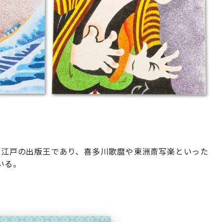
郎。江戸の出版王であり、喜多川歌麿や東洲斎写楽といった
いる。