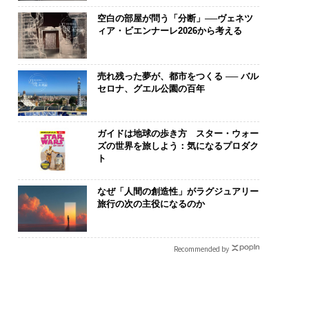
空白の部屋が問う「分断」──ヴェネツ
ィア・ビエンナーレ2026から考える
売れ残った夢が、都市をつくる ── バル
セロナ、グエル公園の百年
ガイドは地球の歩き方 スター・ウォー
ズの世界を旅しよう：気になるプロダク
ト
なぜ「人間の創造性」がラグジュアリー
旅行の次の主役になるのか
Recommended by