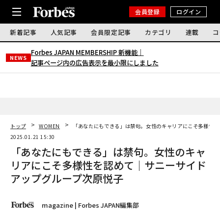
会員登録
ログイン
新着記事
人気記事
会員限定記事
カテゴリ
連載
コ
Forbes JAPAN MEMBERSHIP 新機能｜
NEWS
記事ページ内の広告表示を最小限にしました
トップ
WOMEN
「あなたにもできる」は禁句。女性のキャリアにこそ多様性を
2025.01.21 15:30
「あなたにもできる」は禁句。女性のキャ
リアにこそ多様性を認めて｜サニーサイド
アップグループ次原悦子
magazine | Forbes JAPAN編集部