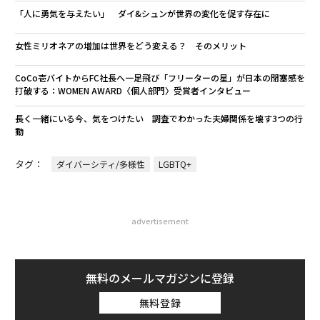
「人に勇気を与えたい」 ダイ&シュンが世界の変化を促す存在に
女性ミリオネアの増加は世界をどう変える？ そのメリット
CoCo壱バイトからFC社長へ一足飛び「フリーターの星」が日本の閉塞感を
打破する：WOMEN AWARD〈個人部門〉受賞者インタビュー
長く一緒にいる今、気をつけたい 調査でわかった夫婦関係を壊す3つの行
動
タグ：
ダイバーシティ/多様性
LGBTQ+
advertisement
無料のメールマガジンに登録
無料登録