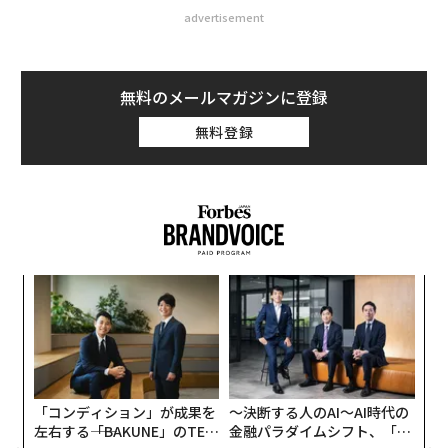
advertisement
無料のメールマガジンに登録
無料登録
ンツ
〈7
への
ャ
た、
ト
「
リア
─
UM
ら
「コンディション」が成果を
〜決断する人のAI〜AI時代の
左右する――「BAKUNE」のTEN
金融パラダイムシフト、「超