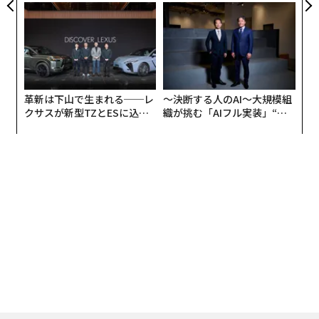
TIALが支える「挑戦者の明
個別化」の核心 【MUFG×ウ
日」
ェルスナビ×PwC】
革新は下山で生まれる──レ
〜決断する人のAI〜大規模組
クサスが新型TZとESに込め
織が挑む「AIフル実装」“使
た「DISCOVER」の哲学
う”企業から“動く”企業へ【N
TTドコモビジネス×PwC】