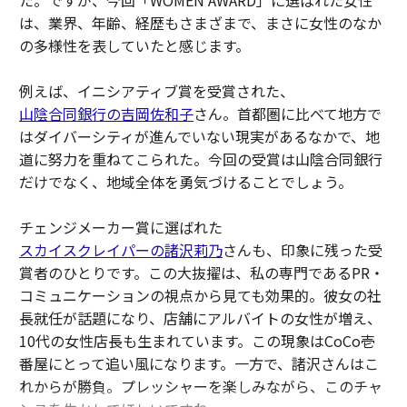
た。ですが、今回「WOMEN AWARD」に選ばれた女性
は、業界、年齢、経歴もさまざまで、まさに女性のなか
の多様性を表していたと感じます。
例えば、イニシアティブ賞を受賞された、
山陰合同銀行の吉岡佐和子
さん。首都圏に比べて地方で
はダイバーシティが進んでいない現実があるなかで、地
道に努力を重ねてこられた。今回の受賞は山陰合同銀行
だけでなく、地域全体を勇気づけることでしょう。
チェンジメーカー賞に選ばれた
スカイスクレイパーの諸沢莉乃
さんも、印象に残った受
賞者のひとりです。この大抜擢は、私の専門であるPR・
コミュニケーションの視点から見ても効果的。彼女の社
長就任が話題になり、店舗にアルバイトの女性が増え、
10代の女性店長も生まれています。この現象はCoCo壱
番屋にとって追い風になります。一方で、諸沢さんはこ
れからが勝負。プレッシャーを楽しみながら、このチャ