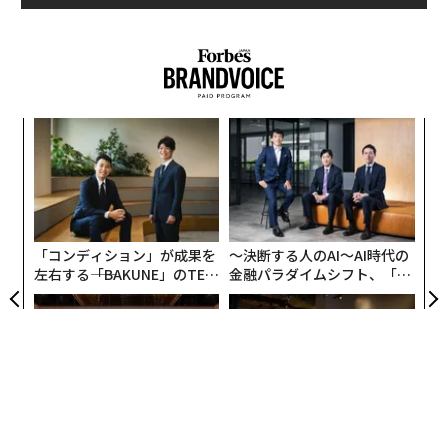
ンツ
〈7
への
ャ
た、
ト
「
リア
─
UM
ら
「コンディション」が成果を
〜決断する人のAI〜AI時代の
左右する――「BAKUNE」のTEN
金融パラダイムシフト、「超
TIALが支える「挑戦者の明
個別化」の核心 【MUFG×ウ
日」
ェルスナビ×PwC】
革新は下山で生まれる──レ
〜決断する人のAI〜大規模組