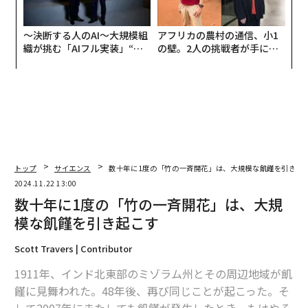
〜決断する人のAI〜大規模組
アフリカの農村の通信、小1
織が挑む「AIフル実装」“使
の壁。2人の挑戦者が手にし
う”企業から“動く”企業へ【N
た「次なる武器」
TTドコモビジネス×PwC】
トップ
サイエンス
数十年に1度の「竹の一斉開花」は、大規模な飢饉を引き起
2024.11.22 13:00
数十年に1度の「竹の一斉開花」は、大規
模な飢饉を引き起こす
Scott Travers | Contributor
1911年、インド北東部のミゾラム州とその周辺地域が飢
饉に見舞われた。48年後、再び同じことが起こった。そ