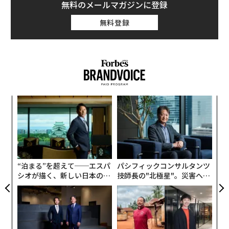
無料のメールマガジンに登録
無料登録
な
術
た
「
ア
─
ら
“泊まる”を超えて──エスパ
パシフィックコンサルタンツ
シオが描く、新しい日本のラ
技師長の"北極星"。災害への
グジュアリー（前編）
無力感を乗り越え見つけた、
防災一筋20年の答え