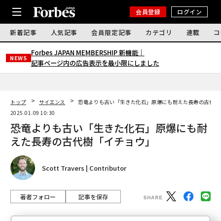
会員登録
ログイン
新着記事
人気記事
会員限定記事
カテゴリ
連載
コ
Forbes JAPAN MEMBERSHIP 新機能｜
NEWS
記事ページ内の広告表示を最小限にしました
トップ
サイエンス
恐竜よりも古い「生きた化石」原爆にも耐えた長寿の古代樹
2025.01.09 10:30
恐竜よりも古い「生きた化石」原爆にも耐
えた長寿の古代樹「イチョウ」
Scott Travers | Contributor
著者フォロー
記事を保存