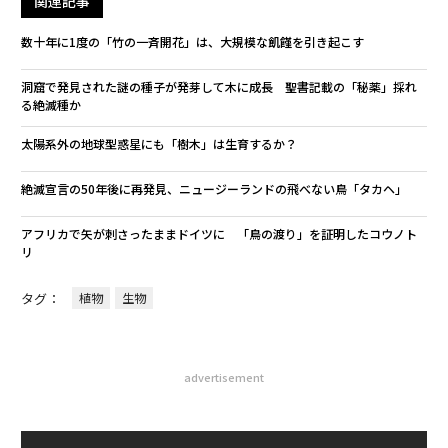
関連記事
数十年に1度の「竹の一斉開花」は、大規模な飢饉を引き起こす
洞窟で発見された謎の種子が発芽して木に成長 聖書記載の「秘薬」採れ
る絶滅種か
太陽系外の地球型惑星にも「樹木」は生育するか？
絶滅宣言の50年後に再発見、ニュージーランドの飛べない鳥「タカヘ」
アフリカで矢が刺さったままドイツに 「鳥の渡り」を証明したコウノト
リ
タグ：
植物
生物
advertisement