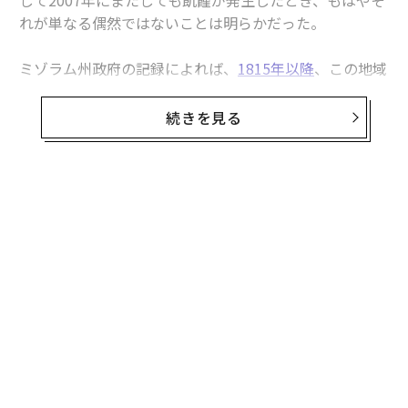
して2007年にまたしても飢饉が発生したとき、もはやそ
れが単なる偶然ではないことは明らかだった。
ミゾラム州政府の記録によれば、
1815年以降
、この地域
は2世紀以上にわたり、およそ50年周期で飢饉に見舞わ
れている。現地住民のあいだには、この周期的現象を指
続きを見る
す単語さえあり、「マウタム（mautam）」と呼ばれて
いる。
すべての始まりは、竹の花である。
無料のメールマガジンに登録
無料登録
挑
よっ