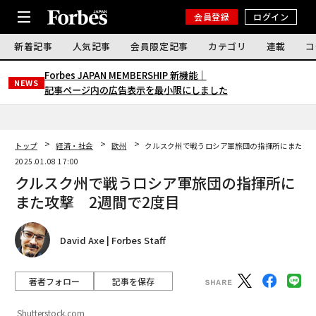
会員登録
ログイン
新着記事
人気記事
会員限定記事
カテゴリ
連載
コ
Forbes JAPAN MEMBERSHIP 新機能｜
NEWS
記事ページ内の広告表示を最小限にしました
トップ
経済・社会
欧州
クルスク州で戦うロシア軍旅団の指揮所にまた攻撃
2025.01.08 17:00
クルスク州で戦うロシア軍旅団の指揮所に
また攻撃 2週間で2度目
David Axe | Forbes Staff
著者フォロー
記事を保存
Shutterstock.com