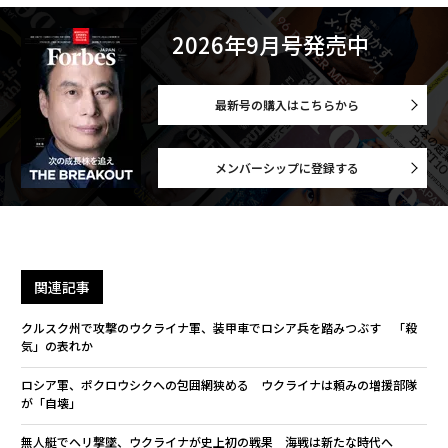
2026年9月号発売中
最新号の購入はこちらから
メンバーシップに登録する
関連記事
クルスク州で攻撃のウクライナ軍、装甲車でロシア兵を踏みつぶす 「殺
気」の表れか
ロシア軍、ポクロウシクへの包囲網狭める ウクライナは頼みの増援部隊
が「自壊」
無人艇でヘリ撃墜、ウクライナが史上初の戦果 海戦は新たな時代へ