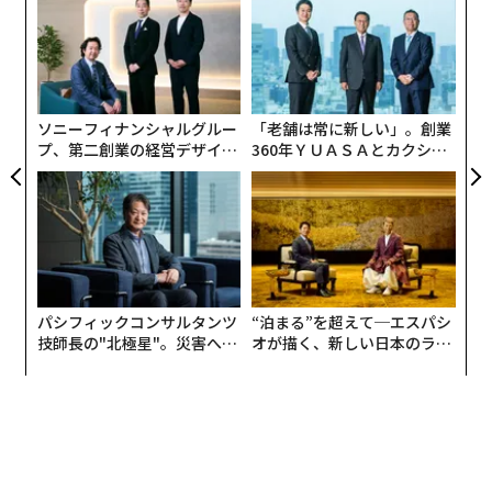
ジ
織
う
伝
T
る
モ
ソニーフィナンシャルグルー
「老舗は常に新しい」。創業
プ、第二創業の経営デザイン
360年ＹＵＡＳＡとカクシン
──カギは意志を引き出し、
CEO田尻望が語る、AIを超え
束ね、共創すること
る人の価値
パシフィックコンサルタンツ
“泊まる”を超えて─エスパシ
技師長の"北極星"。災害への
オが描く、新しい日本のラグ
無力感を乗り越え見つけた、
ジュアリー（中編）
防災一筋20年の答え