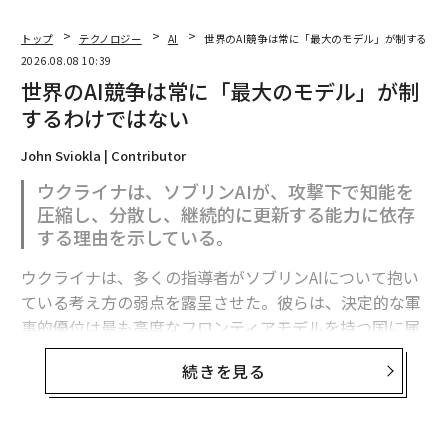
トップ
テクノロジー
AI
世界のAI競争は常に「最大のモデル」が制するわ
2026.08.08 10:39
世界のAI競争は常に「最大のモデル」が制
するわけではない
John Sviokla | Contributor
ウクライナは、ソブリンAIが、攻撃下で知能を
圧縮し、分散し、継続的に更新する能力に依存
する理由を示している。
ウクライナは、多くの指導者がソブリンAIについて抱い
ている考え方の弱点を露呈させた。彼らは、決定的な軍
事的優位は最も高度なフロンティアモデルを持つ国に属
すると想定している。
続きを見る
フロンティア能力は極めて重要である。だがウクライナ
の経験が示すのは、それが軍事的優位の始まりにすぎ