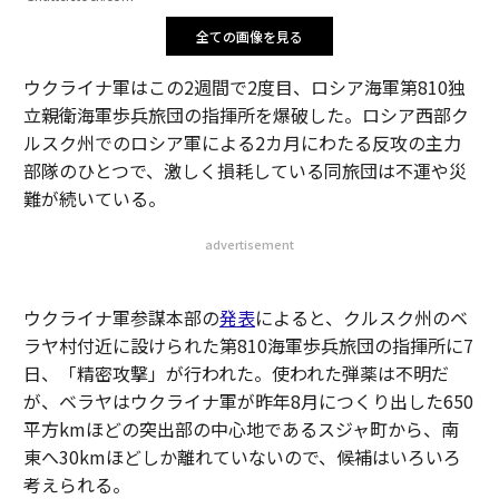
全ての画像を見る
ウクライナ軍はこの2週間で2度目、ロシア海軍第810独
立親衛海軍歩兵旅団の指揮所を爆破した。ロシア西部ク
ルスク州でのロシア軍による2カ月にわたる反攻の主力
部隊のひとつで、激しく損耗している同旅団は不運や災
難が続いている。
advertisement
ウクライナ軍参謀本部の
発表
によると、クルスク州のベ
ラヤ村付近に設けられた第810海軍歩兵旅団の指揮所に7
日、「精密攻撃」が行われた。使われた弾薬は不明だ
が、ベラヤはウクライナ軍が昨年8月につくり出した650
平方kmほどの突出部の中心地であるスジャ町から、南
東へ30kmほどしか離れていないので、候補はいろいろ
考えられる。