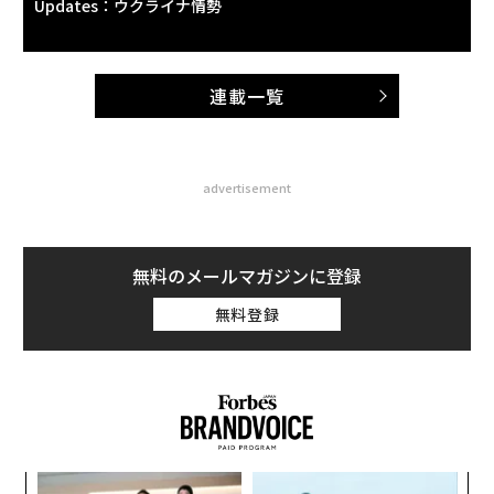
Updates：ウクライナ情勢
連載一覧
advertisement
無料のメールマガジンに登録
無料登録
ォッ
〜