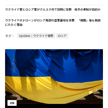
ウクライナ軍とロシア軍がクルスク州で同時に攻勢 相手の牽制が目的か
ウクライナのドローンがロシア南部の空軍基地を攻撃 「疎開」後も執拗
にたたく理由
タグ：
Updates：ウクライナ情勢
ロシア
連載