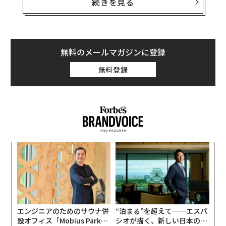
た派遣会社として、「パーソルテンプスタッフ」が18.
続きを見る
2%でもっとも高く、「リクルートスタッフィング」が1
3.0%、「パソナ」が11.7%と続いている。
無料のメールマガジンに登録
無料登録
模組
挑
“使
よっ
また、もっともスタッフの継続就業意向度が高かった派
【N
PA
遣会社として、「パーソルテンプスタッフ」が3.94点(5
目
C】
の
段階評価)でトップ。「パソナ」が3.91点、「アデコ」が
ン
3.89点で続いている。
エンジニアのためのサウナ併
“泊まる”を超えて──エスパ
設オフィス「Mobius Park」
シオが描く、新しい日本のラ
満足している理由として、全体的に見てみると、「担当