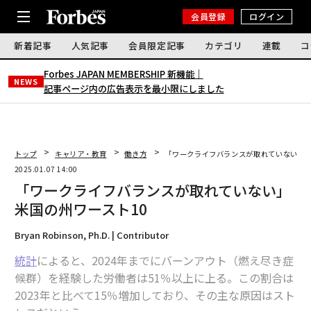
会員登録
ログイン
新着記事
人気記事
会員限定記事
カテゴリ
連載
コ
Forbes JAPAN MEMBERSHIP 新機能｜
NEWS
記事ページ内の広告表示を最小限にしました
トップ
キャリア・教育
働き方
「ワークライフバランスが取れていない」米
2025.01.07 14:00
「ワークライフバランスが取れていない」
米国の州ワースト10
Bryan Robinson, Ph.D. | Contributor
統計
によると、2024年までにバーンアウト（燃え尽き症
候群）を経験した労働者は51％以上に上る。この割合は
2023年と比べて15％増加しており、その主な原因はスト