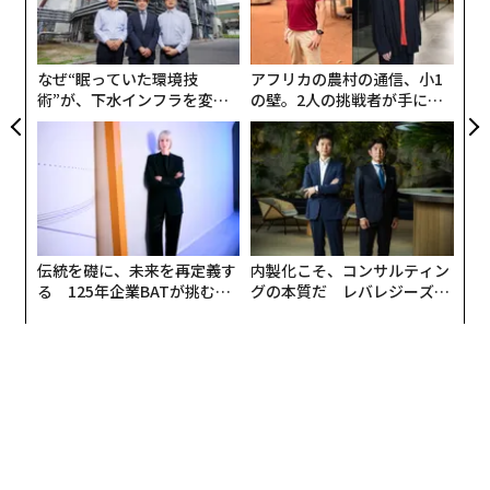
日
の質全般に関するさまざまな指標について全州を分析し
の
た。
ン
なぜ“眠っていた環境技
アフリカの農村の通信、小1
術”が、下水インフラを変え
の壁。2人の挑戦者が手にし
たのか──産総研×月島JFE
た「次なる武器」
アクアソリューションの10年
伝統を礎に、未来を再定義す
内製化こそ、コンサルティン
る 125年企業BATが挑むス
グの本質だ レバレジーズが
モークレスな未来
実践する、次世代ファームの
全貌