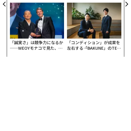
がオープン──タマディック
グジュアリー（前編）
者が親身になってくれるから」が39%でトップ。「担当
が健康経営を徹底する理由
者がよく話してくれるから」が38%、「派遣先がよいか
ら」「担当者と連絡が取りやすいから」が36%と続いて
いる。ランキング上位に挙がる派遣会社は、担当者の対
応のよさがポイントのようだ。
「誠実さ」は競争力になるか
「コンディション」が成果を
──WEOYモナコで見た、く
左右する――「BAKUNE」のTEN
ら寿司の経営哲学
TIALが支える「挑戦者の明
日」