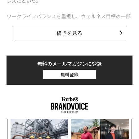
レスだという。
ワークライフバランスを重視し、ウェルネス目標の一部
として、高収入でストレスの少ない仕事を探す求職者が
増えている。筆者は、ウェルネスとワークライフバラン
続きを見る
スが最も期待できるのはどの州なのか、興味を持つよう
になった。
燃え尽き症候群が最も多い米国の州について調査したあ
無料のメールマガジンに登録
る研究を探求した結果、ワークライフバランスを支援す
無料登録
る傾向が最も弱い州を調べたいと考えた。そして、全50
州を分析し、ワークライフバランスが遅れている州をラ
ンキングした
The Vaziri Law Group
（ヴァジリ法律グル
ープ）の研究を見つけた。
ワークライフバランスが取れていない州
るか
「
ランキングの決定方法
は次のとおりだ。研究者たちは、
、く
左右
経済的な快適さ、ワークライフバランス、労働者の生活
T
目