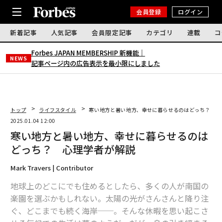
会員登録
ログイン
新着記事
人気記事
会員限定記事
カテゴリ
連載
コ
Forbes JAPAN MEMBERSHIP 新機能｜
NEWS
記事ページ内の広告表示を最小限にしました
トップ
ライフスタイル
寒い地方と暑い地方、幸せに暮らせるのはどっち？ 心
2025.01.04 12:00
寒い地方と暑い地方、幸せに暮らせるのは
どっち？ 心理学者が解説
Mark Travers | Contributor
地球上のどこにでも住めるとしたら、多くの人が南国の
楽園を選ぶかもしれない。太陽の光がさんさんと降り注
ぐ、どこまでも続く海岸──。そんな休暇を思い起こさ