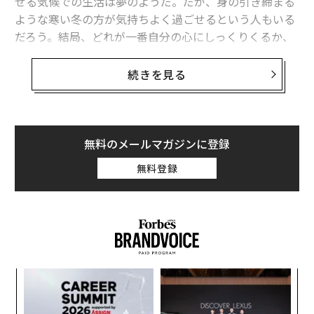
せる気候での生活は夢のようだ。だが、身の引き締まる
ような寒い冬の方が気持ちよく過ごせるという人もいる
だろう。結局、どれが一番自分の心にしっくりくるか、
ということだ。
続きを見る
温暖な気候が精神衛生を向上させるという考えは真実
だ。日光は自然が与えてくれる精神安定剤だからだ。20
15年に米医学誌「うつ病の研究と治療」に掲載された
論文
では、前向きな気分を促す脳内伝達物質セロトニン
無料のメールマガジンに登録
の生成には、日光に当たることが重要だと強調された。
無料登録
日当たりの良い地域で季節性感情障害（SAD）を訴える
患者が少ない傾向にあるのは偶然ではない。この種のう
つ病は、冬季に日照時間が短くなることが原因で発症す
るからだ。
日光による直接的な恩恵に加え、温暖な気候では屋外に
ンツ
“
出ることが多くなるため、活動的で健康的な生活を送る
への
シ
ことができる。運動が不安やうつの症状を軽減すること
た、
グ
義す
A