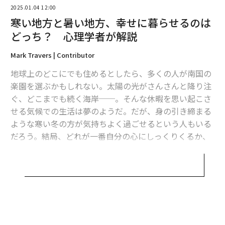
2025.01.04 12:00
寒い地方と暑い地方、幸せに暮らせるのは
どっち？ 心理学者が解説
Mark Travers | Contributor
地球上のどこにでも住めるとしたら、多くの人が南国の
楽園を選ぶかもしれない。太陽の光がさんさんと降り注
ぐ、どこまでも続く海岸──。そんな休暇を思い起こさ
せる気候での生活は夢のようだ。だが、身の引き締まる
翻訳・編集＝安藤清香
ような寒い冬の方が気持ちよく過ごせるという人もいる
だろう。結局、どれが一番自分の心にしっくりくるか、
ということだ。
2026年9月号発売中
温暖な気候が精神衛生を向上させるという考えは真実
だ。日光は自然が与えてくれる精神安定剤だからだ。20
最新号の購入はこちらから
15年に米医学誌「うつ病の研究と治療」に掲載された
論文
では、前向きな気分を促す脳内伝達物質セロトニン
メンバーシップに登録する
の生成には、日光に当たることが重要だと強調された。