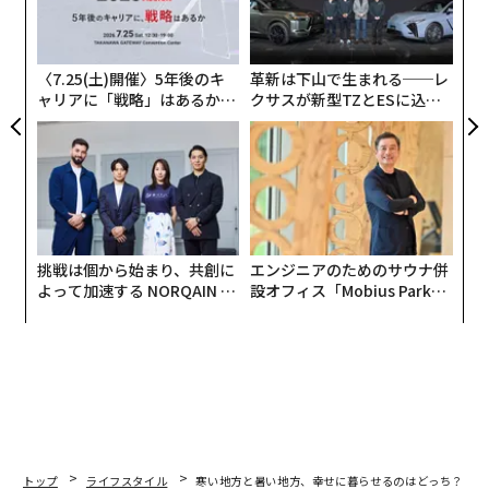
はよく知られているが、定期的な運動に取り組む機会は
むス
顧客
日照時間が長いほど増える。
pa
な
〈7.25(土)開催〉5年後のキ
革新は下山で生まれる──レ
ャリアに「戦略」はあるか。
クサスが新型TZとESに込め
トップエグゼクティブのキャ
た「DISCOVER」の哲学
リアに触れる1日│CAREER S
UMMIT 2026
挑戦は個から始まり、共創に
エンジニアのためのサウナ併
よって加速する NORQAIN JA
設オフィス「Mobius Park」
PAN 特別座談会
がオープン──タマディック
が健康経営を徹底する理由
トップ
ライフスタイル
寒い地方と暑い地方、幸せに暮らせるのはどっち？ 心