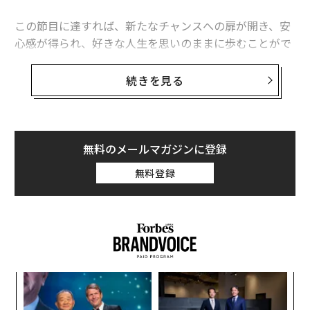
この節目に達すれば、新たなチャンスへの扉が開き、安
心感が得られ、好きな人生を思いのままに歩むことがで
きる柔軟性が手に入るだろう。
続きを見る
しかし、資産の構築には努力と規律が不可欠だ。自身の
経済的な未来を一変させる準備を整える必要がある。こ
れは、「手っ取り早く金持ちになる」スキームではな
い。むしろ、お金にまつわる習慣を見直し、成功を後押
無料のメールマガジンに登録
しする原動力を手に入れることがテーマとなる。
無料登録
“
オ
ジ