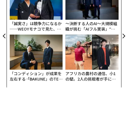
A
顧客
pa
な
「誠実さ」は競争力になるか
〜決断する人のAI〜大規模組
──WEOYモナコで見た、く
織が挑む「AIフル実装」“使
ら寿司の経営哲学
う”企業から“動く”企業へ【N
TTドコモビジネス×PwC】
「コンディション」が成果を
アフリカの農村の通信、小1
左右する――「BAKUNE」のTEN
の壁。2人の挑戦者が手にし
TIALが支える「挑戦者の明
た「次なる武器」
日」
翻訳：長谷 睦/ガリレオ