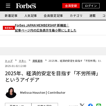
会員登録
ログイン
新着記事
人気記事
会員限定記事
カテゴリ
連載
コ
Forbes JAPAN MEMBERSHIP 新機能｜
NEWS
記事ページ内の広告表示を最小限にしました
トップ
マネー
資産運用
2025年、経済的安定を目指す「不労所得」という
2025.01.02 12:00
2025年、経済的安定を目指す「不労所得」
というアイデア
Melissa Houston | Contributor