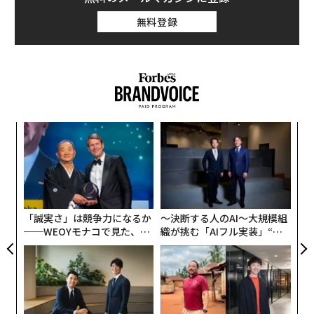
無料登録
“
オ
ジ
A
顧客
pa
な
「誠実さ」は競争力になるか
〜決断する人のAI〜大規模組
──WEOYモナコで見た、く
織が挑む「AIフル実装」“使
ら寿司の経営哲学
う”企業から“動く”企業へ【N
TTドコモビジネス×PwC】