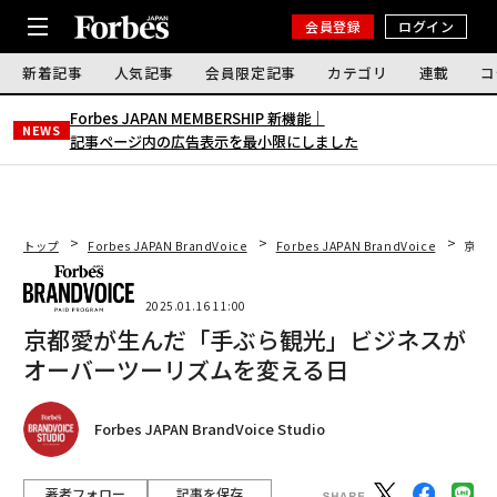
会員登録
ログイン
新着記事
人気記事
会員限定記事
カテゴリ
連載
コ
Forbes JAPAN MEMBERSHIP 新機能｜
NEWS
記事ページ内の広告表示を最小限にしました
トップ
Forbes JAPAN BrandVoice
Forbes JAPAN BrandVoice
京都
2025.01.16 11:00
京都愛が生んだ「手ぶら観光」ビジネスが
オーバーツーリズムを変える日
Forbes JAPAN BrandVoice Studio
著者フォロー
記事を保存