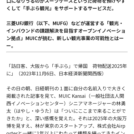
口になりうるのがスーツケースといった荷物を預けやす
くして「手ぶら観光」をサポートするサービスだ。
三菱UFJ銀行（以下、MUFG）などが運営する「観光・
インバウンドの課題解決を目指すオープンイノベーショ
ン拠点」MUICが挑む、新しい観光事業の可能性とはー
ー。
「訪日客、大阪から「手ぶら」で帰国 荷物配送2025年
に」（2023年11月6日、日本経済新聞関西版）
その日の朝、日経朝刊の１面に自分の名前入りで大きく
掲載された記事を見て、MUIC Kansai（一般社団法人関
西イノベーションセンター）シニアマネージャーの林勇
太（はやし・ゆうた）は「ついにここまで来ることがで
きたか」と、深い感慨を覚えた。それは2025年の大阪万
博を見すえ、林が東京のスタートアップ、株式会社Airp
orterと一緒に1年以上にわたって構想を練ってきたイン