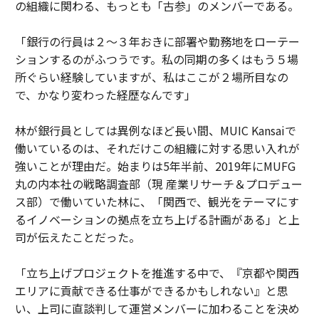
の組織に関わる、もっとも「古参」のメンバーである。
「銀行の行員は２〜３年おきに部署や勤務地をローテー
ションするのがふつうです。私の同期の多くはもう５場
所ぐらい経験していますが、私はここが２場所目なの
で、かなり変わった経歴なんです」
林が銀行員としては異例なほど長い間、MUIC Kansaiで
働いているのは、それだけこの組織に対する思い入れが
強いことが理由だ。始まりは5年半前、2019年にMUFG
丸の内本社の戦略調査部（現 産業リサーチ＆プロデュー
ス部）で働いていた林に、「関西で、観光をテーマにす
るイノベーションの拠点を立ち上げる計画がある」と上
司が伝えたことだった。
「立ち上げプロジェクトを推進する中で、『京都や関西
エリアに貢献できる仕事ができるかもしれない』と思
い、上司に直談判して運営メンバーに加わることを決め