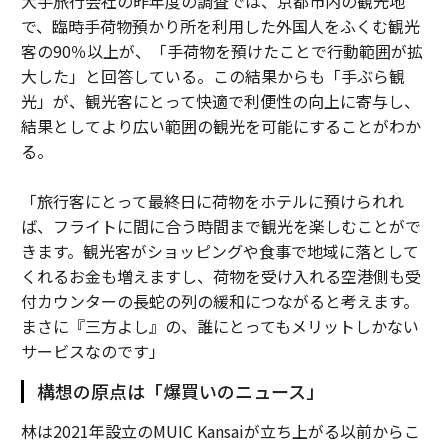
大手旅行会社の昨年度の調査では、京都市内の観光地
で、臨時手荷物預かり所を利用した外国人をふくむ観光
客の90％以上が、「手荷物を預けたことで行動範囲が拡
大した」と回答している。この結果からも「手ぶら観
光」が、観光客にとって快適で利便性の向上に寄与し、
結果としてより広い範囲の観光を可能にすることがわか
る。
「旅行客にとって最終日に荷物をホテルに預けられれ
ば、フライトに間に合う時間まで観光を楽しむことがで
きます。観光客がショッピングや食事で地域に落として
くれるお金も増えますし、荷物を受け入れる空港側も受
付カウンターの長蛇の列の緩和につながると考えます。
まさに『三方よし』の、誰にとってもメリットしかない
サービスなのです」
構想の原点は「爆買いのニュース」
林は2021年設立のMUIC Kansaiが立ち上がる以前からこ