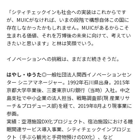
「シティチェックインも社会への実装はこれからです
が、MUICがなければ、いまの段階で構想自体この国に
存在しなかったかもしれません。MUICがあるからこそ
生まれる価値、それを万博後の未来に向けて、考えてい
きたいと思います」と林は笑顔でいう。
イノベーションへの挑戦は、まだまだ続きそうだ。
はやし・ゆうた◎
一般社団法人関西イノベーションセン
ター シニアマネージャー。1992年石川県出身。2015年
京都大学卒業後、三菱東京UFJ銀行（当時）入社。中之
島支社で中小企業の法人担当、戦略調査部(現 産業リサ
ーチ＆プロデュース部)を経て、2019年8月より現事業に
参画。
実績：空港施設DX化プロジェクト、宿泊施設における睡
眠関連サービス導入事業、シティチェックインプロジェ
クト（手ぶら観光と手荷物預けのDX化）、など