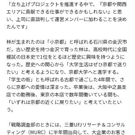
「立ち上げプロジェクトを推進する中で、『京都や関西
エリアに貢献できる仕事ができるかもしれない』と思
い、上司に直談判して運営メンバーに加わることを決め
たんです」
林が生まれたのは「小京都」と呼ばれる石川県の金沢市
だ。古い歴史を持つ金沢で育った林は、高校時代に全国
模試の日本史で1位をとるほど歴史に興味を持つように
なった。歴史への関心から「大学生活はぜひ京都で送り
たい」と考えるようになり、京都大学へと進学する。
「学生の街」とも呼ばれる古都で過ごした4年間で、さ
らに京都への愛情は深まった。卒業後は、大阪中之島支
店での勤務後、東京の本店で数年間働いている間も、
「いずれは京都の近くに戻りたい」と考えていたとい
う。
「戦略調査部のときには、三菱UFJリサーチ＆コンサル
ティング（MURC）に半年間出向して、大企業のお客さ