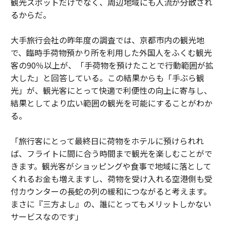
観光スポットだけでなく、周辺地域にも人流が分散され
るからだ。
大手旅行会社の昨年度の調査では、京都市内の観光地
で、臨時手荷物預かり所を利用した外国人をふくむ観光
客の90％以上が、「手荷物を預けたことで行動範囲が拡
大した」と回答している。この結果からも「手ぶら観
光」が、観光客にとって快適で利便性の向上に寄与し、
結果としてより広い範囲の観光を可能にすることがわか
る。
「旅行客にとって最終日に荷物をホテルに預けられれ
ば、フライトに間に合う時間まで観光を楽しむことがで
きます。観光客がショッピングや食事で地域に落として
くれるお金も増えますし、荷物を受け入れる空港側も受
付カウンターの長蛇の列の緩和につながると考えます。
まさに『三方よし』の、誰にとってもメリットしかない
サービスなのです」