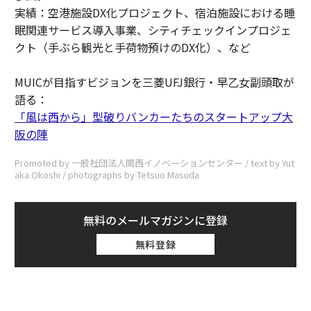
実績：空港施設DX化プロジェクト、宿泊施設における睡
眠関連サービス導入事業、シティチェックインプロジェ
クト（手ぶら観光と手荷物預けのDX化）、など
MUICが目指すビジョンを三菱UFJ銀行・早乙女副頭取が
語る：
「風は西から」型破りバンカーたちのスタートアップ大
阪の陣
Promoted by 一般社団法人関西イノベーションセンター / text by Yut
aka Okoshi / photographs by Tetsuo Masuda
無料のメールマガジンに登録
無料登録