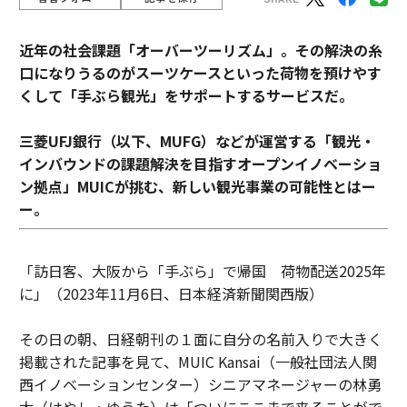
近年の社会課題「オーバーツーリズム」。その解決の糸
口になりうるのがスーツケースといった荷物を預けやす
くして「手ぶら観光」をサポートするサービスだ。
三菱UFJ銀行（以下、MUFG）などが運営する「観光・
インバウンドの課題解決を目指すオープンイノベーショ
ン拠点」MUICが挑む、新しい観光事業の可能性とはー
ー。
「訪日客、大阪から「手ぶら」で帰国 荷物配送2025年
に」（2023年11月6日、日本経済新聞関西版）
その日の朝、日経朝刊の１面に自分の名前入りで大きく
掲載された記事を見て、MUIC Kansai（一般社団法人関
西イノベーションセンター）シニアマネージャーの林勇
太（はやし・ゆうた）は「ついにここまで来ることがで