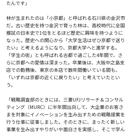
たんです」
林が生まれたのは「小京都」と呼ばれる石川県の金沢市
だ。古い歴史を持つ金沢で育った林は、高校時代に全国
模試の日本史で1位をとるほど歴史に興味を持つように
なった。歴史への関心から「大学生活はぜひ京都で送り
たい」と考えるようになり、京都大学へと進学する。
「学生の街」とも呼ばれる古都で過ごした4年間で、さ
らに京都への愛情は深まった。卒業後は、大阪中之島支
店での勤務後、東京の本店で数年間働いている間も、
「いずれは京都の近くに戻りたい」と考えていたとい
う。
「戦略調査部のときには、三菱UFJリサーチ＆コンサル
ティング（MURC）に半年間出向して、大企業のお客さ
まを対象にイノベーションを生み出すための戦略提案を
行う仕事に従事しました。そのときに、まったく新しい
事業を生み出すやりがいや面白さを実感し、そこで学ん