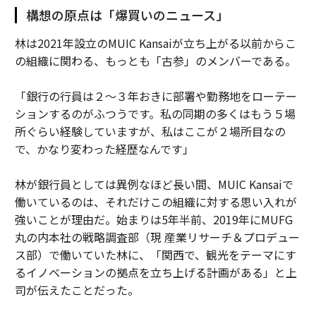
構想の原点は「爆買いのニュース」
林は2021年設立のMUIC Kansaiが立ち上がる以前からこ
の組織に関わる、もっとも「古参」のメンバーである。
「銀行の行員は２〜３年おきに部署や勤務地をローテー
ションするのがふつうです。私の同期の多くはもう５場
所ぐらい経験していますが、私はここが２場所目なの
で、かなり変わった経歴なんです」
林が銀行員としては異例なほど長い間、MUIC Kansaiで
働いているのは、それだけこの組織に対する思い入れが
強いことが理由だ。始まりは5年半前、2019年にMUFG
丸の内本社の戦略調査部（現 産業リサーチ＆プロデュー
ス部）で働いていた林に、「関西で、観光をテーマにす
るイノベーションの拠点を立ち上げる計画がある」と上
司が伝えたことだった。