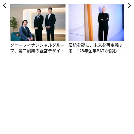
な意味のない攻撃のために人命やリソースを危険にさら
無力感を乗り越え見つけた、
トップエグゼクティブのキャ
しているのか。投入できる兵員や兵器はすべて、東部に
防災一筋20年の答え
リアに触れる1日│CAREER S
UMMIT 2026
向かわせるべきではないのか。ウクライナ軍の地域司令
部は、なぜ適材適所の旅団の配置をしようとしないの
か。
ソニーフィナンシャルグルー
伝統を礎に、未来を再定義す
プ、第二創業の経営デザイン
る 125年企業BATが挑むス
──カギは意志を引き出し、
モークレスな未来
束ね、共創すること