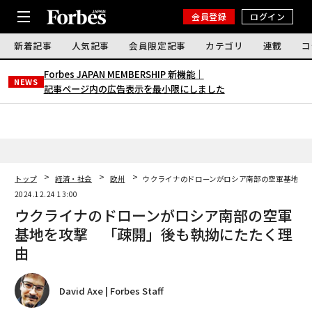
会員登録
ログイン
新着記事
人気記事
会員限定記事
カテゴリ
連載
コ
Forbes JAPAN MEMBERSHIP 新機能｜
NEWS
記事ページ内の広告表示を最小限にしました
トップ
経済・社会
欧州
ウクライナのドローンがロシア南部の空軍基地を
2024.12.24 13:00
ウクライナのドローンがロシア南部の空軍
基地を攻撃 「疎開」後も執拗にたたく理
由
David Axe | Forbes Staff