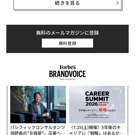
hia region, knocking the enemy out of the cente
続きを見る
r of the village — ISW
pic.twitter.com/TIVORA8cTI
— 🪖MilitaryNewsUA🇺🇦 (@front_ukrainian)
無料のメールマガジンに登録
December 23, 2024
無料登録
北と西を
ドニプロ川
流域の沼地に囲まれ、2022年2月の
ロシアによる全面戦争開始前には2000人ほどが暮らして
いたカムヤンシケは、この数週間でウクライナ軍が前進
を遂げた数少ない場所のひとつだ。
しかし、この前進はつかの間のもので終わるかもしれな
小1
挑
い。そして、この戦果はむしろ、ウクライナ軍の指揮系
にし
よっ
統の深刻な問題を示している可能性もある。
PA
“
シ
ウクライナ東部ドネツク州のきわめて重要な防御拠点が
グ
ロシア軍の執拗な攻撃に
さらされている
というのに、ウ
パシフィックコンサルタンツ
〈7.25(土)開催〉5年後のキ
クライナ軍はなぜ優先順位の低い方面で、それほど大き
技師長の"北極星"。災害への
ャリアに「戦略」はあるか。