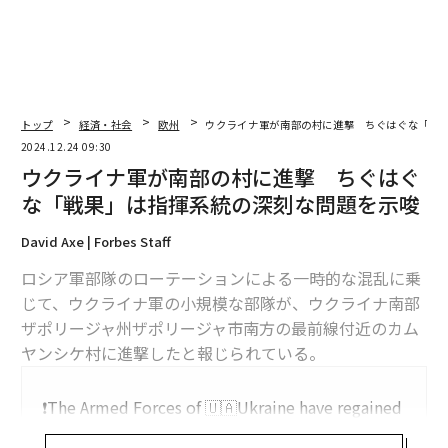
トップ
経済・社会
欧州
ウクライナ軍が南部の村に進撃 ちぐはぐな「戦
2024.12.24 09:30
ウクライナ軍が南部の村に進撃 ちぐはぐ
な「戦果」は指揮系統の深刻な問題を示唆
David Axe | Forbes Staff
ロシア軍部隊のローテーションによる一時的な混乱に乗
じて、ウクライナ軍の小規模な部隊が、ウクライナ南部
ザポリージャ州ザポリージャ市南方の最前線付近のカム
ヤンシケ村に進撃したと報じられている。
❗️The Armed Forces of 🇺🇦Ukraine have regained
their positions in the Kamyanske area of ​​Zaporiz