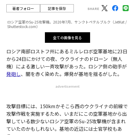
著者フォロー
記事を保存
ロシア空軍のSu-25攻撃機。2020年7月、サンクトペテルブルク（JetKat /
Shutterstock.com）
全ての画像を見る
ロシア南部ロストフ州にあるミルレロボ空軍基地に23日
から24日にかけての夜、ウクライナのドローン（無人
機）による激しい一斉攻撃があった。ロシア側の砲手が
発砲し
、闇を赤く染めた。爆発が基地を揺るがした。
advertisement
攻撃目標には、150kmかそこら西のウクライナの前線で
攻撃作戦を実施するため、いまだにこの空軍基地から出
撃している数少ないロシア空軍のSu-25攻撃機が含まれ
ていたのかもしれない。基地の近辺には士官学校もあ