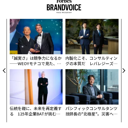
〜
変え
金
FE
個
「
0年
ェ
3
C
る
「誠実さ」は競争力になるか
内製化こそ、コンサルティン
──WEOYモナコで見た、く
グの本質だ レバレジーズが
ら寿司の経営哲学
実践する、次世代ファームの
全貌
伝統を礎に、未来を再定義す
パシフィックコンサルタンツ
る 125年企業BATが挑むス
技師長の"北極星"。災害への
モークレスな未来
無力感を乗り越え見つけた、
防災一筋20年の答え