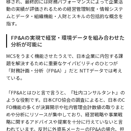
移され、最終的には財務パフォーマンスによって企業活
動の実績が評価されるための経営管理制度・情報システ
ムとデータ・組織機能・人財とスキルの包括的な概念を
指す。
FP&Aの実現で経営・環境データを組み合わせた
分析が可能に
MCSをうまく機能させたうえで、日本企業に内包する課
題を解決するために重要なケイパビリティのひとつが
「財務計画・分析（FP&A）」だと NTTデータでは考え
ている。
「FP&Aとはひと言で言うと、『社内コンサルタント』の
ような役割です。日本CFO協会の調査によると、日本のC
FO機能の多くが決算開示や社内管理会計数値の取りまと
めや分析にリソースが集中しており、経営戦略や事業戦
略に関するアドバイスや提案を十分に行えていないと言
われています。反対に外資系メーカーのFP&Aの場合、担