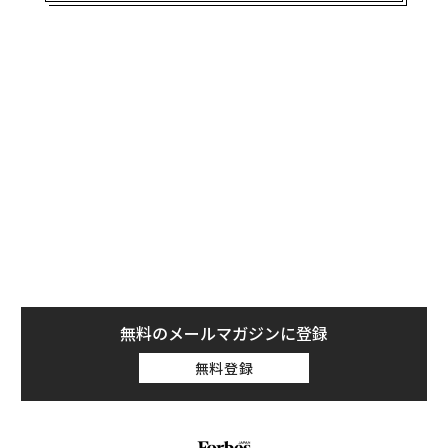
コマーシャルビジネス部門の最高経営責任者（CEO）で
あるジャドソン・アルソフ氏は、顧客は自身の専門知識
や競争上の優位性が損なわれないよう保護されつつ、AI
が確実に成果を上げているという証拠を求めていると語
る。AIの動向を注視している小規模企業の経営者にとっ
て、高度な人間の専門知識に対する需要を高める新製品
に関するニュースは、これまでの常識とは異なる歓迎す
べき変化だ。
多くの小規模企業経営者や独立系スペシャリストの不安
は根深い。
世界経済フォーラム（WEF）の最新の「仕事の未来レポ
ート（Future of Jobs Report）」
無料のメールマガジンに登録
によると、AIの普及に伴い、2030年までに世界中の仕事
無料登録
の約22％がシフトする可能性があり、9200万人の雇用が
失われる一方で、1億7000万人の新たな役割が創出され
るという。また、WEFは