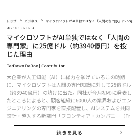
トップ
ビジネス
マイクロソフトがAI単独ではなく「人間の専門家」に25億ドル
2026.08.06 16:04
マイクロソフトがAI単独ではなく「人間の
専門家」に25億ドル（約3940億円）を投
じた理由
TerDawn DeBoe | Contributor
大企業が人工知能（AI）に総力を挙げているこの時期
に、マイクロソフトは人間の専門知識に対して25億ドル
（約3940億円）の賭けに出た。同社が今月初めに発表し
たところによると、顧客組織に6000人の業界およびエン
ジニアリングの専門家を直接配置し、AIシステムを共同
設計・導入する新部門「フロンティア・カンパニー（Fr
ontier Company）」を立ち上げた。これは
マイクロソフトの公式発表
によるものだ。
続きを見る