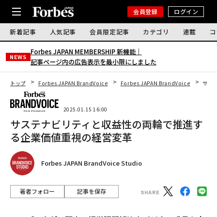
会員登録
ログイン
新着記事
人気記事
会員限定記事
カテゴリ
連載
コ
Forbes JAPAN MEMBERSHIP 新機能｜
NEWS
記事ページ内の広告表示を最小限にしました
トップ
Forbes JAPAN BrandVoice
Forbes JAPAN BrandVoice
サス
2025.01.15 16:00
サステナビリティと収益性の両輪で推進す
る企業価値重視の経営変革
Forbes JAPAN BrandVoice Studio
著者フォロー
記事を保存