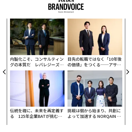
AIがエントリーレベル（初級）業務をどのように変えて
いるか
に関する最近の報告書の中で、若手労働者の3分の1以上
が、AIによる業務変化の影響を中〜高程度に受ける職種
エ
設オ
に従事していると指摘している。これは、ジェネラリス
が
トにとってもスペシャリストにとっても警告のように聞
【
が
に
こえる。
が
わ
しかし、詳しく見てみると、この報告書は実際には希望
内製化こそ、コンサルティン
目先の転職ではなく「10年後
グの本質だ レバレジーズが
の価値」をつくる──アサイ
の光をもたらしている。消失しつつある仕事は、その大
実践する、次世代ファームの
ンの長期伴走型支援とは
半が反復可能な作業に基づいている。一方で、新たに創
全貌
出されている役割は、AIがまだ提供できない技術的・身
体的スキルに依存している。独立系スペシャリストにと
って、このシフトは、どのタスクがそれ単体ではもはや
価値を持たなくなったかを見極めるプロセスを意味す
る。
伝統を礎に、未来を再定義す
挑戦は個から始まり、共創に
る 125年企業BATが挑むス
よって加速する NORQAIN JA
モークレスな未来
PAN 特別座談会
経験がAIの価値を高める