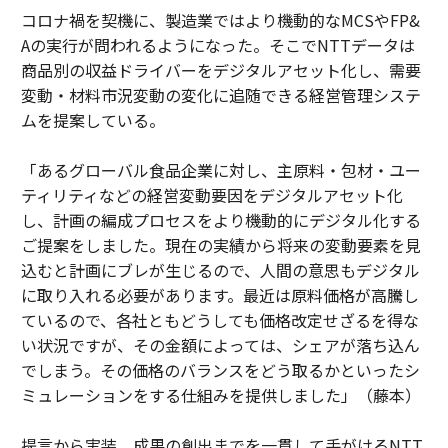
コロナ禍を契機に、製造業ではより機動的なMCSやFP&
Aの実行が問われるようになった。そこでNTTデータは
商品別の収益ドライバーをデジタルアセット化し、需要
変動・材料市況変動の変化に追随できる経営管理システ
ムを提案している。
「あるグローバル食品企業に対し、主原料・包材・ユー
ティリティなどの経営変動要因をデジタルアセット化
し、計画の編成プロセスをより機動的にデジタル化する
ご提案をしました。現在の実績から将来の変動要素を見
込むと計画にブレが生じるので、人間の意思もデジタル
に取り入れる必要があります。最近は原料価格が高騰し
ているので、各社ともどうしても価格改定せざるを得な
い状況ですが、その金額によっては、シェアが落ち込ん
でしまう。その価格のバランスをどう取るかといったシ
ミュレーションをする仕組みを提供しました」（藤本）
提言から実装、成果の創出までを一貫して手がけるNTT