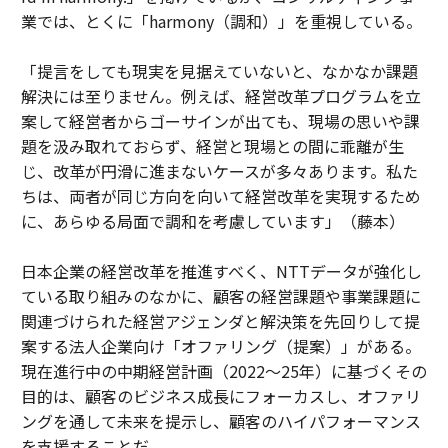
業では、とくに「harmony（調和）」を重視している。
「提言をしても現実を見据えていないと、なかなか課題
解決には至りません。例えば、経営改革プログラムを立
案して経営者からゴーサインが出ても、現場の思いや課
題を汲み取れておらず、経営と現場との間に乖離が生
じ、改革が円滑に進まないケースが多々あります。私た
ちは、両者が同じ方向を向いて経営改革を実現するため
に、あらゆる局面で調和を考慮しています」（藤本）
日本企業の経営改革を推進すべく、NTTデータが強化し
ている取り組みのなかに、顧客の経営課題や事業課題に
関連づけられた経営アジェンダと解決策を先回りして提
案する法人企業向け「オファリング（提案）」がある。
現在進行中の中期経営計画（2022〜25年）に基づくその
目的は、顧客のビジネス成長にフォーカスし、オファリ
ングを通して未来を提示し、顧客のハイパフォーマンス
を支援することだ。