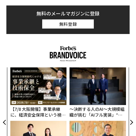
で、機内で眠るためのヒントは以下の通りだ。
無料のメールマガジンに登録
眠るのに最適な座席
無料登録
フライト中に睡眠をとるための準備は予約時から始ま
る。窓側の席を選び（追加料金が発生するかもしれな
い）、機内の座席配置図を見て選んだ座席が人の出入り
が激しいトイレの近くでないことを確認すること、とア
ドバイスするのは睡眠科学の専門家、アンドリュー・コ
ルスキーだ。コルスキーはラジオ番組『スリープ・サイ
内
エンス・トゥデイ』のホストを務め、クリニック「
グ
ナショナル・スリープ・センター
」を設立・運営してい
実
ア
全
る。
の
た
「窓側の席は頭を壁に寄りかけることができるので、他
【7/8 大阪開催】事業承継
〜決断する人のAI〜大規模組
の席より少し余分なスペースができる」とコルスキーは
に、経済安全保障という視点
織が挑む「AIフル実装」“使
説明する。
が加わるとき──経営者が問
う”企業から“動く”企業へ【N
われる新たな判断軸
TTドコモビジネス×PwC】