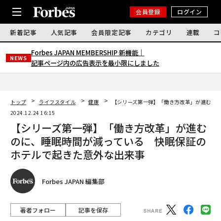
会員登録
ログイン
新着記事
人気記事
会員限定記事
カテゴリ
連載
コ
Forbes JAPAN MEMBERSHIP 新機能｜
NEWS
記事ページ内の広告表示を最小限にしました
トップ
ライフスタイル
健康
【シリーズ第一弾】「働き方改革」が進むの
2024.12.24 16:15
【シリーズ第一弾】「働き方改革」が進む
のに、睡眠時間が減っている 快眠保証の
ホテルで起きた意外な出来事
Forbes JAPAN 編集部
著者フォロー
記事を保存