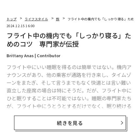
トップ
ライフスタイル
旅
フライト中の機内でも「しっかり寝る」ための
2024.12.15 16:00
フライト中の機内でも「しっかり寝る」た
めのコツ 専門家が伝授
Brittany Anas | Contributor
フライト中にいい睡眠を得るのは簡単ではない。機内ア
ナウンスがあり、他の乗客が通路を行き来し、タイムゾ
ーンをまたぎ、そして言うまでもなく快適とは言い難い
直立した座席の場合は特にそうだ。だが、フライト中に
ひと眠りすることは不可能ではない。睡眠の専門家たち
が、フライト中にうとうとするだけでなく、眠り続ける
ためのとっておきのコツを教えてくれた。
続きを見る
できる限りしっかり眠れるようにするための正しい座席
選びから、眠りに最適な環境作りに役立つアイテムま