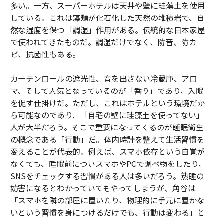
多い。一方、スーパーホテルは天井や壁に珪藻土を使用
している。これは藻類が化石化した天然の堆積岩で、自
然な湿度を保つ「調湿」作用がある。伝統的な日本家屋
で使われてきたものだ。調湿だけでなく、防音、防カ
ビ、抗菌性もある。
カーテンロールの遮光性、音を出さない冷蔵庫、アロ
マ、そして人気となっているのが「香り」であり、入眠
を促す仕掛けだ。ただし、これはホテルという環境だか
ら可能なのであり、「自宅の壁に珪藻土を使ってない」
人が大半だろう。そこで重要になってくるのが睡眠衛生
の概念である「行動」だ。体内時計を整えて生活習慣を
変えることが代表的。例えば、スマホ依存という自覚が
なくても、睡眠前についスマホやPCで調べ物をしたり、
SNSをチェックする習慣がある人は多いだろう。熟睡の
妨害になるとわかっていてもやってしまうが、角谷は
「スマホを隣の部屋に置いたり、物理的に手元に置かな
いという習慣を身につけるだけでも、行動は変わる」と