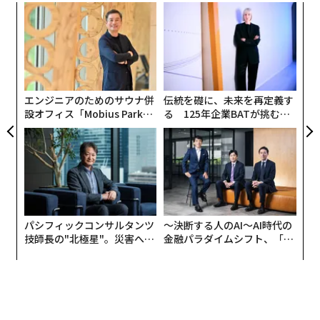
目
の
ン
A
顧客
pa
な
エンジニアのためのサウナ併
伝統を礎に、未来を再定義す
設オフィス「Mobius Park」
る 125年企業BATが挑むス
がオープン──タマディック
モークレスな未来
が健康経営を徹底する理由
パシフィックコンサルタンツ
〜決断する人のAI〜AI時代の
技師長の"北極星"。災害への
金融パラダイムシフト、「超
無力感を乗り越え見つけた、
個別化」の核心 【MUFG×ウ
防災一筋20年の答え
ェルスナビ×PwC】