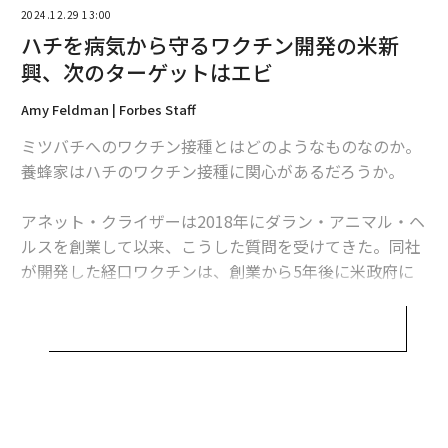
2024.12.29 13:00
ハチを病気から守るワクチン開発の米新
興、次のターゲットはエビ
Amy Feldman | Forbes Staff
ミツバチへのワクチン接種とはどのようなものなのか。
養蜂家はハチのワクチン接種に関心があるだろうか。
アネット・クライザーは2018年にダラン・アニマル・ヘ
ルスを創業して以来、こうした質問を受けてきた。同社
が開発した経口ワクチンは、創業から5年後に米政府に
承認された。このワクチンは養蜂家がミツバチに与え、
ミツバチが分泌するローヤルゼリーを通して女王バチの
体内に取り込まれるようにつくられている。この過程を
翻訳＝溝口慈子
経ると、不思議なことに女王バチの子孫に免疫ができ
る。クライザーは今、できるだけ多くのハチに免疫をも
たせて、ミツバチの巣だけでなく、ミツバチが受粉を助
無料のメールマガジンに登録
2026年9月号発売中
けている作物を守ることも使命としている。