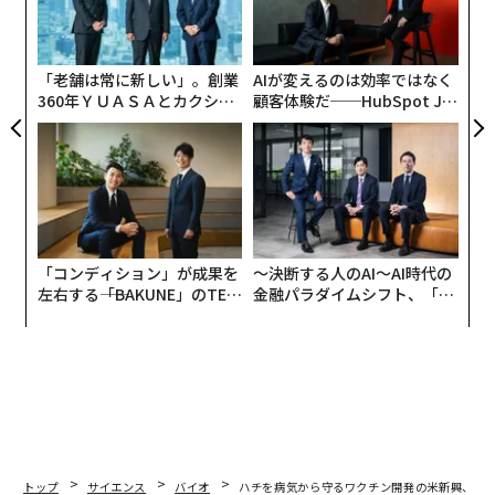
クライザーはワクチンを米国に約300万あるミツバチの
設オ
コロニーを健康に保つための第一歩と見ている。ミツバ
が
が
チを脅かすのはこれだけではない。コロニーの約50％、
「老舗は常に新しい」。創業
AIが変えるのは効率ではなく
数百万匹のハチが、ミツバチヘギイタダニと呼ばれる厄
360年ＹＵＡＳＡとカクシン
顧客体験だ──HubSpot Ja
介な寄生虫や農薬中毒、栄養不足、農作物の受粉のため
CEO田尻望が語る、AIを超え
panが語る「Grow Better」
る人の価値
な組織のつくり方
に飛び回るストレスなど、さまざまな要因で毎年死んで
いる。養蜂家にとっては壊滅的な数字だ。
「コンディション」が成果を
〜決断する人のAI〜AI時代の
左右する――「BAKUNE」のTEN
金融パラダイムシフト、「超
TIALが支える「挑戦者の明
個別化」の核心 【MUFG×ウ
日」
ェルスナビ×PwC】
トップ
サイエンス
バイオ
ハチを病気から守るワクチン開発の米新興、次