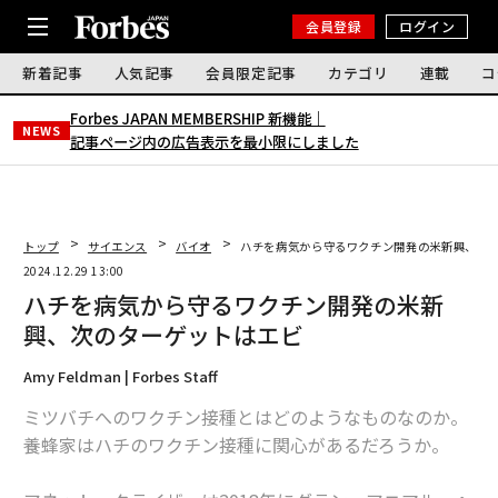
会員登録
ログイン
新着記事
人気記事
会員限定記事
カテゴリ
連載
コ
Forbes JAPAN MEMBERSHIP 新機能｜
NEWS
記事ページ内の広告表示を最小限にしました
トップ
サイエンス
バイオ
ハチを病気から守るワクチン開発の米新興、次
2024.12.29 13:00
ハチを病気から守るワクチン開発の米新
興、次のターゲットはエビ
Amy Feldman | Forbes Staff
ミツバチへのワクチン接種とはどのようなものなのか。
養蜂家はハチのワクチン接種に関心があるだろうか。