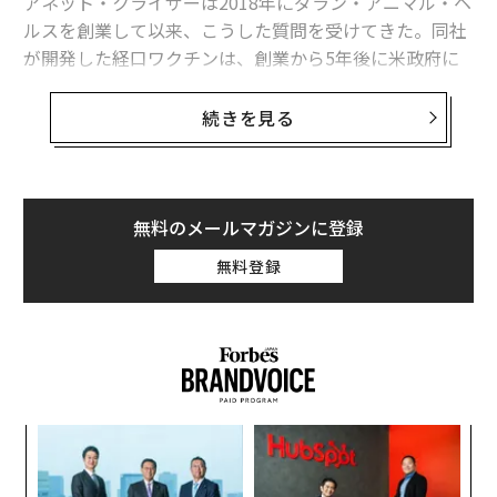
アネット・クライザーは2018年にダラン・アニマル・ヘ
ルスを創業して以来、こうした質問を受けてきた。同社
が開発した経口ワクチンは、創業から5年後に米政府に
承認された。このワクチンは養蜂家がミツバチに与え、
ミツバチが分泌するローヤルゼリーを通して女王バチの
続きを見る
体内に取り込まれるようにつくられている。この過程を
経ると、不思議なことに女王バチの子孫に免疫ができ
る。クライザーは今、できるだけ多くのハチに免疫をも
たせて、ミツバチの巣だけでなく、ミツバチが受粉を助
無料のメールマガジンに登録
けている作物を守ることも使命としている。
無料登録
ミツバチを救うワクチン開発への挑戦
「昆虫の減少は世界にとって大変なことです。昆虫がい
なければ、人は地球でも他のどこでも生きていくとはで
きません」とクライザーは語る。
ンツ
革
ダラン社が手がけるワクチンは、「アメリカふそ病」と
への
ク
いう壊滅的な被害をもたらす細菌性の病気を予防する。
た、
た「
エ