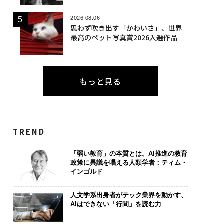
2026.08.06
思わず吹き出す「かわいさ」、世界
最高のペット写真賞2026入選作品
もっと見る
TREND
「弱い教育」の本質とは。AI推進の教育
政策に異議を唱える人類学者：ティム・
インゴルド
人文学系出身者がテック業界を動かす、
AIはできない「行間」を読む力