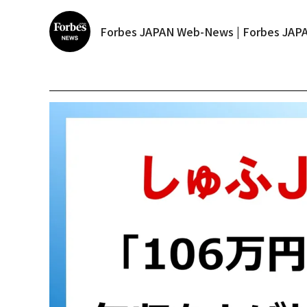
Forbes JAPAN Web-News | Forbes J