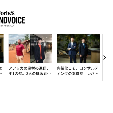
〜決
代の
ト、
【M
×P
エ
アフリカの農村の通信、
内製化こそ、コンサルテ
い
小1の壁。2人の挑戦者が
ィングの本質だ レバレ
手にした「次なる武器」
ジーズが実践する、次世
代ファームの全貌