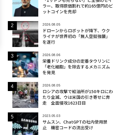
ラー、取得原価割れで約165億円のビ
ットコインを売却
2026.08.05
ドローンからロボットが降下、ウク
ライナが世界初の「無人空挺強襲」
を遂行
2026.08.06
栄養ドリンク成分の定番タウリンに
「老化細胞」を除去するメカニズム
を発見
2026.08.05
ロシアの攻撃で給油所が150キロにわ
たり全滅、ウは米国の引き寄せに奔
走 全面侵攻1623日目
2023.05.03
サムスン、ChatGPTの社内使用禁
止 機密コードの流出受け