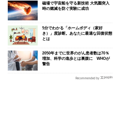
磁場で宇宙船を守る新技術 大気圏突入
時の燃滅を防ぐ実験に成功
5分でわかる「ホームボディ（家好
き）」度診断。あなたに最適な回復状態
とは
断する人のAI〜AI時
〈7.25(土)開催〉5年後
パシフィック
金融パラダイムシフ
のキャリアに「戦略」は
ンツ技師長の"
2050年までに世界のがん患者数は70％
「超個別化」の核心
あるか。トップエグゼク
災害への無力
増加、科学の進歩とは裏腹に WHOが
警告
UFG×ウェルスナビ
ティブのキャリアに触れ
え見つけた、防
wC】
る1日│CAREER SUMMI
年の答え
T 2026
Recommended by