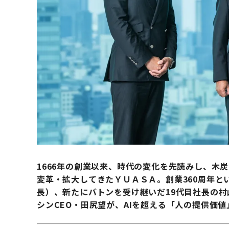
1666年の創業以来、時代の変化を先読みし、木
変革・拡大してきたＹＵＡＳＡ。創業360周年と
長）、新たにバトンを受け継いだ19代目社長の
シンCEO・田尻望が、AIを超える「人の提供価