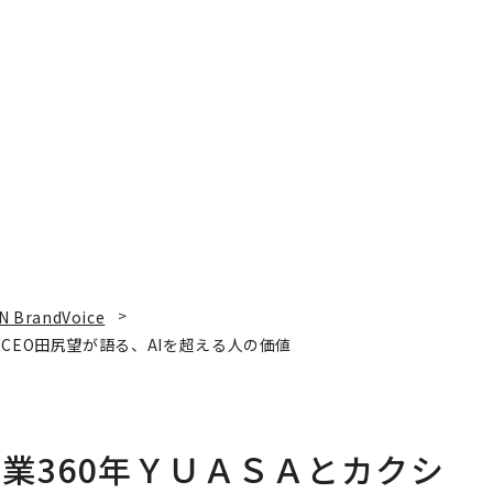
N BrandVoice
CEO田尻望が語る、AIを超える人の価値
業360年ＹＵＡＳＡとカクシ