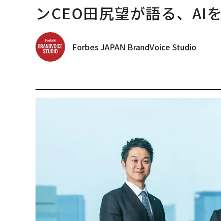
ンCEO田尻望が語る、AI
Forbes JAPAN BrandVoice Studio