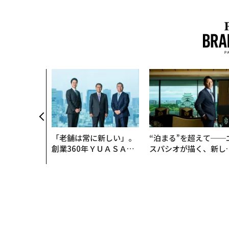
「老舗は常に新しい」。
“泊まる”を超えて──
創業360年ＹＵＡＳＡと
スパシオが描く、新し
カクシンCEO田尻望が語
日本のラグジュアリー
る、AIを超える人の価値
（前編）