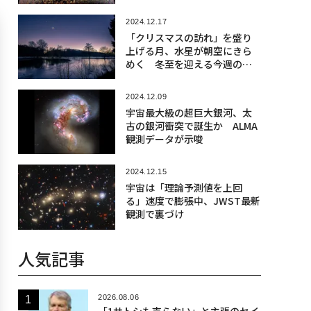
2024.12.17
「クリスマスの訪れ」を盛り
上げる月、水星が朝空にきら
めく 冬至を迎える今週の夜
空
2024.12.09
宇宙最大級の超巨大銀河、太
古の銀河衝突で誕生か ALMA
観測データが示唆
2024.12.15
宇宙は「理論予測値を上回
る」速度で膨張中、JWST最新
観測で裏づけ
人気記事
2026.08.06
「1サトシも売らない」と主張のセイ