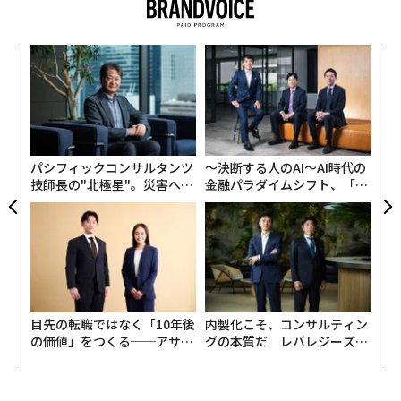
映されるようになるものだ。
〜
織
う
「
T
─
ら
パシフィックコンサルタンツ
〜決断する人のAI〜AI時代の
技師長の"北極星"。災害への
金融パラダイムシフト、「超
無力感を乗り越え見つけた、
個別化」の核心 【MUFG×ウ
防災一筋20年の答え
ェルスナビ×PwC】
目先の転職ではなく「10年後
内製化こそ、コンサルティン
の価値」をつくる──アサイ
グの本質だ レバレジーズが
ンの長期伴走型支援とは
実践する、次世代ファームの
全貌