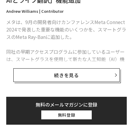
Andrew Williams | Contributor
メタは、9月の開発者向けカンファレンスMeta Connect
関連記事
2024で発表した重要な機能のいくつかを、スマートグラ
スのMeta Ray-Banに追加した。
グーグル、AIエージェント搭載「メガネ型デバイス」発表 Gemini 2.0採
用
同社の早期アクセスプログラムに参加しているユーザー
XRとAIの深い関係、メタが生成AI「Llama」で実現する未来が見えてきた
は、スマートグラスを使用して新たな人工知能（AI）機
能やライブ翻訳機能、楽曲検索のShazamを試すことが
メタ×レイバンのスマートグラスはSNSを変える力を秘める
できる。
続きを見る
ChatGPTの検索機能が全ユーザーに無料開放、今こそ試してみるべき理由
これらの機能は、メタのv11ソフトウェアアップデート
に利用可能になったが、その中でも最も注目に値するの
ビジネスにおける「言語の壁」を打ち破る、新音声翻訳新サービスDeepL V
oice
が「live AI（ライブAI）」と呼ばれるグラスに搭載され
無料のメールマガジンに登録
たカメラからの映像がAIアシスタントとのやり取りに反
無料登録
AI / 人工知能
Meta/メタ
翻訳
スマートグラス/AIグラス
映されるようになるものだ。
タグ：
ウェアラブルデバイス