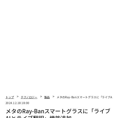
編集＝上田裕資
2026年9月号発売中
最新号の購入はこちらから
トップ
テクノロジー
製品
メタのRay-Banスマートグラスに「ライブAI
2024.12.18 18:00
メタのRay-Banスマートグラスに「ライブ
メンバーシップに登録する
AIとライブ翻訳」機能追加