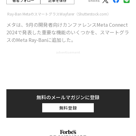
著者フォロー
記事を保存
Ray-Ban MetaのスマートグラスWayfarer（Shutterstock.com）
メタは、9月の開発者向けカンファレンスMeta Connect
2024で発表した重要な機能のいくつかを、スマートグラ
スのMeta Ray-Banに追加した。
advertisement
同社の早期アクセスプログラムに参加しているユーザー
は、スマートグラスを使用して新たな人工知能（AI）機
能やライブ翻訳機能、楽曲検索のShazamを試すことが
できる。
無料のメールマガジンに登録
無料登録
これらの機能は、メタのv11ソフトウェアアップデート
に利用可能になったが、その中でも最も注目に値するの
が「live AI（ライブAI）」と呼ばれるグラスに搭載され
たカメラからの映像がAIアシスタントとのやり取りに反