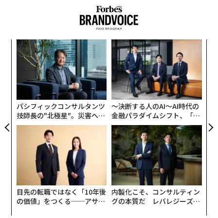
「Meta AIは、あなたが見ているものを連続的に把握
し、これまで以上に自然な会話が行えます。将来的に
advertisement
は、ライブAIが適切なタイミングで、あなたが尋ねる前
に役立つ提案を行うようになるでしょう」と同社は説明
〜
している。
織
う
「
最新のMeta Ray-Banグラスには12MPのカメラが搭載さ
T
─
れており、周囲の風景を十分にクリアに捉えることが可
ら
能だ。ただし、画像の解析には、よりベーシックな1080
パシフィックコンサルタンツ
〜決断する人のAI〜AI時代の
pのビデオフィードが使用される可能性がある。
技師長の"北極星"。災害への
金融パラダイムシフト、「超
無力感を乗り越え見つけた、
個別化」の核心 【MUFG×ウ
さらに、今回のアップデートには9月のMeta Connectの
防災一筋20年の答え
ェルスナビ×PwC】
デモの中で特に注目を集めたライブ翻訳機能が含まれて
いる。この機能は、スペイン語やフランス語、イタリア
語の音声をリアルタイムで英語に翻訳するもので、イベ
ントではマーク・ザッカーバーグと格闘技のUFCの選手
目先の転職ではなく「10年後
内製化こそ、コンサルティン
ブランドン・モレノが2つの言語で会話する様子が披露
の価値」をつくる──アサイ
グの本質だ レバレジーズが
された。
ンの長期伴走型支援とは
実践する、次世代ファームの