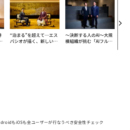
目先
年後
─ア
支援
時
“泊まる”を超えて─エス
〜決断する人のAI〜大規
フ
パシオが描く、新しい日
模組織が挑む「AIフル実
心
本のラグジュアリー（中
装」“使う”企業から“動
ビ
編）
く”企業へ【NTTドコモ
ビジネス×PwC】
droidもiOSも全ユーザーが行なうべき安全性チェック