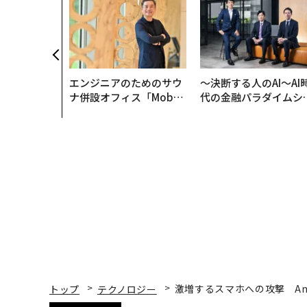
エンジニアのためのサウ
〜決断する人のAI〜AI
ナ併設オフィス「Mobiu
代の金融パラダイムシ
s Park」がオープン──
ト、「超個別化」の核
タマディックが健康経営
【MUFG×ウェルスナ
を徹底する理由
×PwC】
トップ
テクノロジー
激増するスマホへの攻撃 An