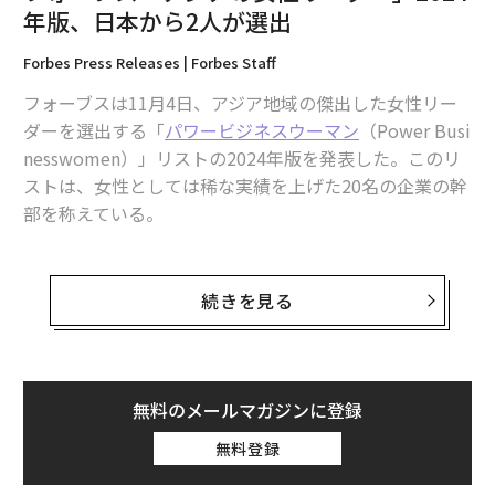
年版、日本から2人が選出
Forbes Press Releases | Forbes Staff
フォーブスは11月4日、アジア地域の傑出した女性リー
ダーを選出する「
パワービジネスウーマン
（Power Busi
nesswomen）」リストの2024年版を発表した。このリ
ストは、女性としては稀な実績を上げた20名の企業の幹
部を称えている。
「今年のリストは、業界の課題や不確実性の中で企業を
導く20人にスポットライトを当てている。これらの女性
続きを見る
は、不動産や金融、電気自動車（EV）などの多岐にわた
る分野に、大胆な戦略と新たな楽観主義をもたらしてい
る」と担当編集者のラナ・ウェフビー・ワトソンは述べ
ている。
無料のメールマガジンに登録
無料登録
今年のメンバーには、困難に正面から立ち向かう新世代
のビジネスリーダーが含まれている。その中の一人で、