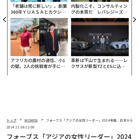
「老舗は常に新しい」。創業
内製化こそ、コンサルティン
360年ＹＵＡＳＡとカクシン
グの本質だ レバレジーズが
CEO田尻望が語る、AIを超え
実践する、次世代ファームの
る人の価値
全貌
アフリカの農村の通信、小1
革新は下山で生まれる──レ
の壁。2人の挑戦者が手にし
クサスが新型TZとESに込め
た「次なる武器」
た「DISCOVER」の哲学
トップ
WOMEN
フォーブス「アジアの女性リーダー」2024年版、日本から2
2024.11.06 12:00
フォーブス「アジアの女性リーダー」2024