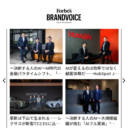
3月に韓国のテクノロジー大手カカオの初の女性CEOに
就任したチョン・シンア（49）は、インターネット事業
の効率化を図るために非中核資産の売却を計画し、人工
知能（AI）関連のビジネスの推進に注力している。
目
の
ン
挑
よっ
PA
〜決断する人のAI〜AI時代の
AIが変えるのは効率ではなく
金融パラダイムシフト、「超
顧客体験だ──HubSpot Ja
個別化」の核心 【MUFG×ウ
panが語る「Grow Better」
ェルスナビ×PwC】
な組織のつくり方
革新は下山で生まれる──レ
〜決断する人のAI〜大規模組
クサスが新型TZとESに込め
織が挑む「AIフル実装」“使