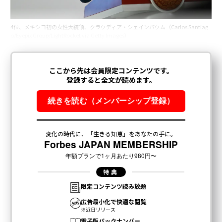
4位、メキシコ初の女性大統領、クラウディア・シェインバウム（Carlos Santiag
o/Eyepix Group/LightRocket via Getty Images）