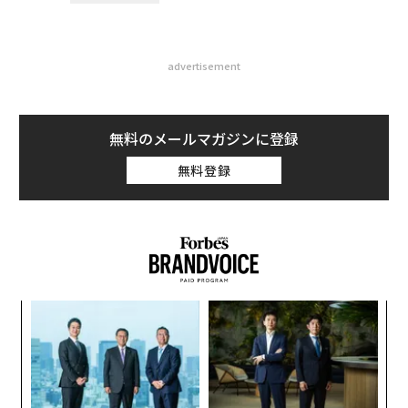
advertisement
無料のメールマガジンに登録
無料登録
「
─
ら
“
オ
ジ