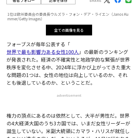
著者フォロー
記事を保存
1位は欧州委員会の委員長ウルズラ・フォン・デア・ライエン（Janos Ku
mmer/Getty Images）
全ての画像を見る
フォーブスが毎年公表する「
世界で最も影響力ある女性100人
」の最新のランキング
が発表された。経済の不確実性と地政学的な緊張が世界
秩序を変化させる中、2024年に浮かび上がってきた重大
な問題の1つは、女性の地位は向上しているのか、それ
とも後退しているのか、ということだ。
advertisement
権力の頂点にあるのは依然として、大半が男性だ。世界
の4大経済大国のうち3カ国では、いまだ女性リーダーが
誕生していない。米副大統領にカマラ・ハリスが就任し