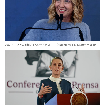
3位、イタリアの首相ジョルジャ・メローニ（Antonio Masiello/Getty Images）